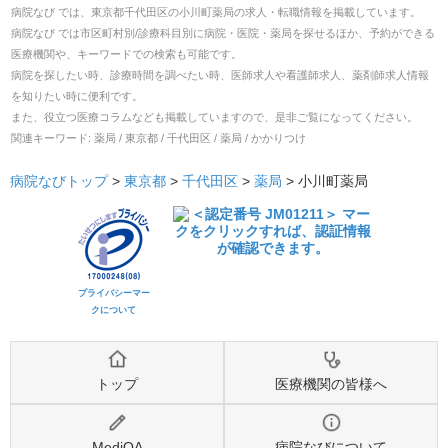
病院なび では、
東京都
千代田区
の
小川町薬局
の
求人・転職
情報を掲載しています。
病院なび では市区町村別/診療科目別に病院・医院・薬局を探せるほか、予約ができる
医療機関や、キーワードでの検索も可能です。
病院を探したい時、診療時間を調べたい時、医師求人や看護師求人、薬剤師求人情報
を知りたい時に便利です。
また、役立つ医療コラムなども掲載していますので、是非ご覧になってください。
関連キーワード:
薬局 / 東京都 / 千代田区 / 薬局 / かかりつけ
病院なびトップ
>
東京都
>
千代田区
>
薬局
>
小川町薬局
プライバシーマー
クについて
トップ
医療機関の皆様へ
MediQA
病院なびについて