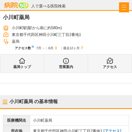
病院なび
人で選べる医院検索
小川町薬局
小川町駅
(駅から
南に約580m
)
東京都千代田区神田小川町三丁目2番地1
薬局
※
--
3
7
アクセス数
7月
:
6月
:
過去12ヶ月:
薬局トップ
営業案内
アクセス
小川町薬局
の基本情報
医療機関名
小川町薬局
所在地
東京都千代田区神田小川町三丁目2番地1
[アクセス]