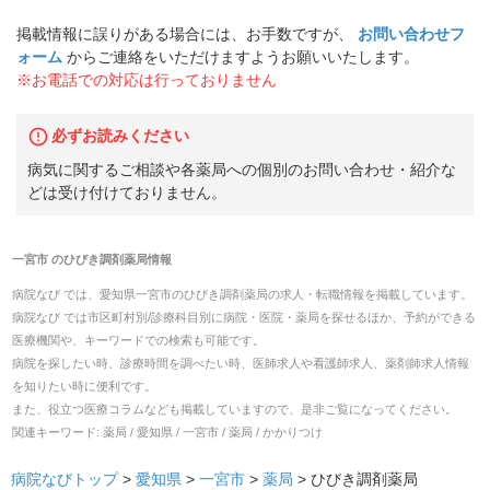
掲載情報に誤りがある場合には、お手数ですが、
お問い合わせフ
ォーム
からご連絡をいただけますようお願いいたします。
※お電話での対応は行っておりません
必ずお読みください
病気に関するご相談や各薬局への個別のお問い合わせ・紹介な
どは受け付けておりません。
一宮市
の
ひびき調剤薬局
情報
病院なび では、
愛知県
一宮市
の
ひびき調剤薬局
の
求人・転職
情報を掲載しています。
病院なび では市区町村別/診療科目別に病院・医院・薬局を探せるほか、予約ができる
医療機関や、キーワードでの検索も可能です。
病院を探したい時、診療時間を調べたい時、医師求人や看護師求人、薬剤師求人情報
を知りたい時に便利です。
また、役立つ医療コラムなども掲載していますので、是非ご覧になってください。
関連キーワード:
薬局 / 愛知県 / 一宮市 / 薬局 / かかりつけ
病院なびトップ
>
愛知県
>
一宮市
>
薬局
>
ひびき調剤薬局