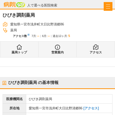
病院なび
人で選べる医院検索
ひびき調剤薬局
愛知県一宮市浅井町大日比野清郷86
薬局
※
--
--
5
アクセス数
7月
:
6月
:
過去12ヶ月:
薬局トップ
営業案内
アクセス
ひびき調剤薬局
の基本情報
医療機関名
ひびき調剤薬局
所在地
愛知県一宮市浅井町大日比野清郷86
[アクセス]