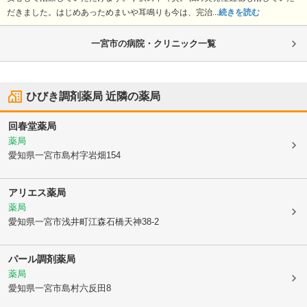
だきました。はじめあっためまいや耳鳴りも今は、完治...
続きを読む
一宮市の病院・クリニック一覧
ひびき調剤薬局
近隣の薬局
回春堂薬局
薬局
愛知県一宮市
島村字岩畑154
アリエス薬局
薬局
愛知県一宮市
浅井町江森石橋天神38-2
パール調剤薬局
薬局
愛知県一宮市
島村六反田8