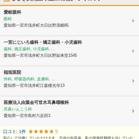
愛岐眼科
眼科
愛知県一宮市
浅井町大日比野清郷85
一宮にじいろ歯科・矯正歯科・小児歯科
歯科, 矯正歯科, 小児歯科, ...
愛知県一宮市
浅井町大日比野如来堂1545
稲垣医院
外科, 呼吸器内科, 皮膚科, ...
愛知県一宮市
浅井町江森楼光寺13
医療法人由葉会
可世木耳鼻咽喉科
耳鼻いんこう科
愛知県一宮市
島村六反田3
5
口コミ:
1
件
安心して治療していただけます。子供の中耳炎。私の突発性難聴も治していた