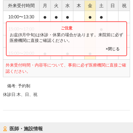
外来受付時間
月
火
水
木
金
土
日
祝
●
●
●
●
●
10:00
〜
13:30
●
15:00
〜
17:00
お盆(8月中旬)は休診・休業の場合があります。来院前に必ず
●
医療機関に直接ご確認ください。
15:00
〜
18:00
×閉じる
●
●
●
15:00
〜
20:00
外来受付時間・内容等について、事前に必ず医療機関に直接ご確
認ください。
備考:
予約制
休診日:
木、日、祝
医師・施設情報