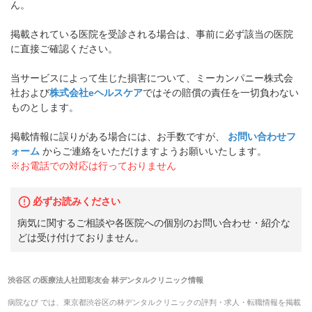
ん。
掲載されている医院を受診される場合は、事前に必ず該当の医院
に直接ご確認ください。
当サービスによって生じた損害について、ミーカンパニー株式会
社および
株式会社eヘルスケア
ではその賠償の責任を一切負わない
ものとします。
掲載情報に誤りがある場合には、お手数ですが、
お問い合わせフ
ォーム
からご連絡をいただけますようお願いいたします。
※お電話での対応は行っておりません
必ずお読みください
病気に関するご相談や各医院への個別のお問い合わせ・紹介な
どは受け付けておりません。
渋谷区
の
医療法人社団彩友会 林デンタルクリニック
情報
病院なび では、
東京都
渋谷区
の
林デンタルクリニック
の
評判・求人・転職
情報を掲載