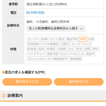
最寄駅
恵比寿駅
(駅から
北に約280m
)
電話
03-3797-0111
歯科
、
小児歯科
、
歯科口腔外科
診療科目
近くの医療機関を診療科目から探す
オンライン診療
ネット受付
電話予約
夜間
日祝
女性医師
スマホ保険証
入院可
キッズ
クレカ
特徴
駐車場
英語
外国語
大病院
がん
在宅
訪問
DPC
バリアフリー
感染予防
セカンドオピニオン受診可
セカンドオピニオン情報提供可
地域連携
直近の求人を確認する
[PR]
歯科衛生士の方
歯科助手の方
診療案内