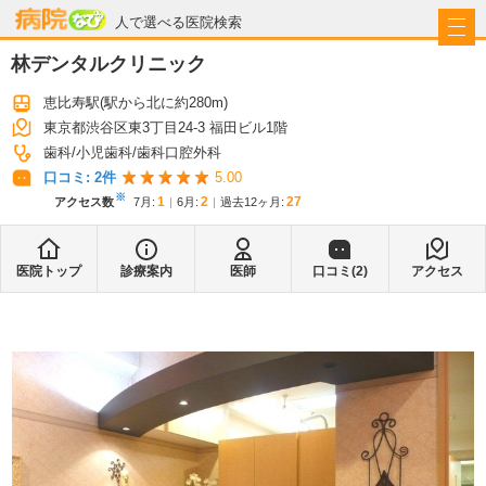
病院なび
人で選べる医院検索
林デンタルクリニック
恵比寿駅
(駅から
北に約280m
)
東京都渋谷区東3丁目24-3 福田ビル1階
歯科
小児歯科
歯科口腔外科
口コミ:
2
件
5.00
※
1
2
27
アクセス数
7月
:
6月
:
過去12ヶ月:
医院トップ
診療案内
医師
口コミ(
2
)
アクセス