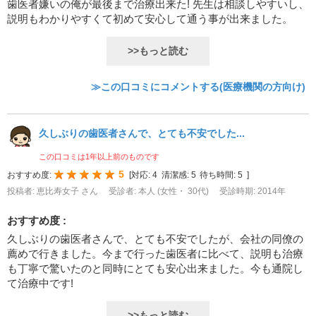
歯医者嫌いの俺が最後まで治療出来た! 先生は相談しやすいし、
説明もわかりやすくて初めて安心して通う事が出来ました。
>>もっと読む
≫この口コミにコメントする(医療機関の方向け)
久しぶりの歯医者さんで、とても不安でした...
この口コミは1年以上前のものです
5
おすすめ度:
[
対応:
4
清潔感:
5
待ち時間:
5
]
投稿者: 恵比寿女子 さん
受診者: 本人 (女性・ 30代)
受診時期: 2014年
おすすめ度 :
久しぶりの歯医者さんで、とても不安でしたが、会社の同僚の
薦めで行きました。今まで行った歯医者に比べて、説明も治療
も丁寧で驚いたのと同時にとても安心出来ました。今も通院し
て治療中です!
>>もっと読む