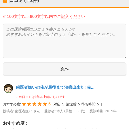
口コミ (全
2
件)
※100文字以上800文字以内でご記入ください
歯医者嫌いの俺が最後まで治療出来た! 先...
この口コミは1年以上前のものです
5
おすすめ度:
[
対応:
5
清潔感:
5
待ち時間:
5
]
投稿者: 歯医者嫌い さん
受診者: 本人 (男性・ 30代)
受診時期: 2015年
おすすめ度 :