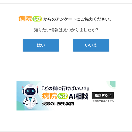
病院なび
からのアンケートにご協力ください。
知りたい情報は見つかりましたか?
はい
いいえ