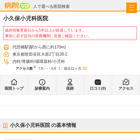
病院なび
人で選べる医院検索
小久保小児科医院
最終情報更新日から5年以上が経過しています。
事前に必ず該当の医療機関に直接ご確認ください。
代田橋駅
(駅から
西に約170m
)
東京都世田谷区大原2丁目28-2
内科
胃腸科
循環器科
小児科
※
--
1
22
アクセス数
7月
:
6月
:
過去12ヶ月:
医院トップ
診療案内
医師
口コミ(
0
)
アクセス
小久保小児科医院
の基本情報