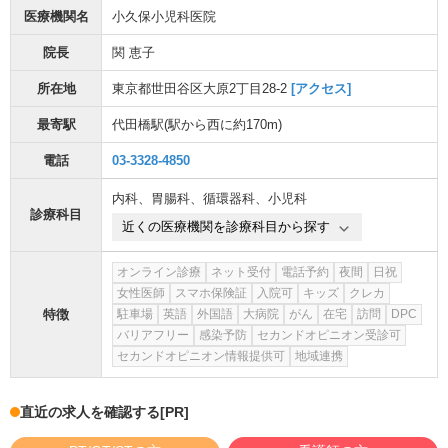
医療機関名
小久保小児科医院
院長
関 恵子
所在地
東京都世田谷区大原2丁目28-2
[アクセス]
最寄駅
代田橋駅
(駅から
西に約170m
)
電話
03-3328-4850
内科
、
胃腸科
、
循環器科
、
小児科
診療科目
近くの医療機関を診療科目から探す
オンライン診療
ネット受付
電話予約
夜間
日祝
女性医師
スマホ保険証
入院可
キッズ
クレカ
特徴
駐車場
英語
外国語
大病院
がん
在宅
訪問
DPC
バリアフリー
感染予防
セカンドオピニオン受診可
セカンドオピニオン情報提供可
地域連携
直近の求人を確認する
[PR]