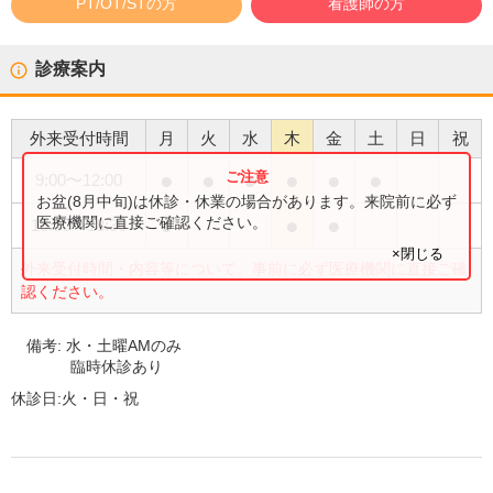
PT/OT/STの方
看護師の方
診療案内
外来受付時間
月
火
水
木
金
土
日
祝
●
●
●
●
●
●
9:00
〜
12:00
お盆(8月中旬)は休診・休業の場合があります。来院前に必ず
●
●
●
医療機関に直接ご確認ください。
16:30
〜
18:30
×閉じる
外来受付時間・内容等について、事前に必ず医療機関に直接ご確
認ください。
備考:
水・土曜AMのみ
臨時休診あり
休診日:
火・日・祝