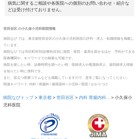
病気に関するご相談や各医院への個別のお問い合わせ・紹介な
どは受け付けておりません。
世田谷区
の
小久保小児科医院
情報
病院なび では、
東京都
世田谷区
の
小久保小児科医院
の
評判・求人・転職
情報を掲載し
ています。
病院なび では市区町村別/診療科目別に病院・医院・薬局を探せるほか、予約ができる
医療機関や、キーワードでの検索も可能です。
病院を探したい時、診療時間を調べたい時、医師求人や看護師求人、薬剤師求人情報
を知りたい時に便利です。
また、役立つ医療コラムなども掲載していますので、是非ご覧になってください。
関連キーワード:
内科 / 胃腸科 / 循環器科 / 小児科 / 医院 / かかりつけ
病院なびトップ
>
東京都
>
世田谷区
>
内科
胃腸内科
... >
小久保小
児科医院