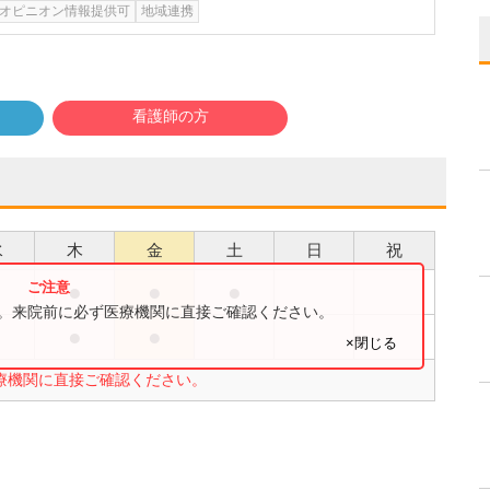
オピニオン情報提供可
地域連携
看護師の方
水
木
金
土
日
祝
●
●
●
●
す。来院前に必ず医療機関に直接ご確認ください。
●
●
●
×閉じる
療機関に直接ご確認ください。