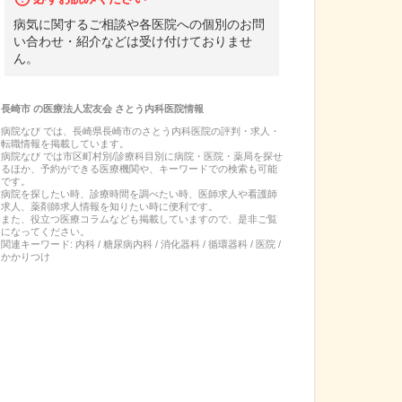
病気に関するご相談や各医院への個別のお問
い合わせ・紹介などは受け付けておりませ
ん。
長崎市
の
医療法人宏友会 さとう内科医院
情報
病院なび では、
長崎県
長崎市
の
さとう内科医院
の
評判・求人・
転職
情報を掲載しています。
病院なび では市区町村別/診療科目別に病院・医院・薬局を探せ
るほか、予約ができる医療機関や、キーワードでの検索も可能
です。
病院を探したい時、診療時間を調べたい時、医師求人や看護師
求人、薬剤師求人情報を知りたい時に便利です。
また、役立つ医療コラムなども掲載していますので、是非ご覧
になってください。
関連キーワード:
内科 / 糖尿病内科 / 消化器科 / 循環器科 / 医院 /
かかりつけ