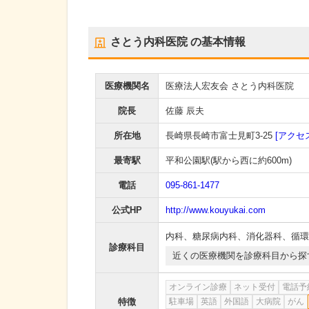
さとう内科医院
の基本情報
医療機関名
医療法人宏友会 さとう内科医院
院長
佐藤 辰夫
所在地
長崎県長崎市富士見町3-25
[アクセ
最寄駅
平和公園駅
(駅から
西に約600m
)
電話
095-861-1477
公式HP
http://www.kouyukai.com
内科
、
糖尿病内科
、
消化器科
、
循環
診療科目
近くの医療機関を診療科目から探
オンライン診療
ネット受付
電話予
特徴
駐車場
英語
外国語
大病院
がん