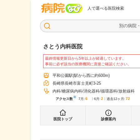
病院なび
人で選べる医院検索
さとう内科医院
最終情報更新日から5年以上が経過しています。
事前に必ず該当の医療機関に直接ご確認ください。
平和公園駅
(駅から
西に約600m
)
長崎県長崎市富士見町3-25
内科
糖尿病内科
消化器科
循環器科
放射線科
※
6
2
72
アクセス数
7月
:
6月
:
過去12ヶ月:
医院トップ
診療案内