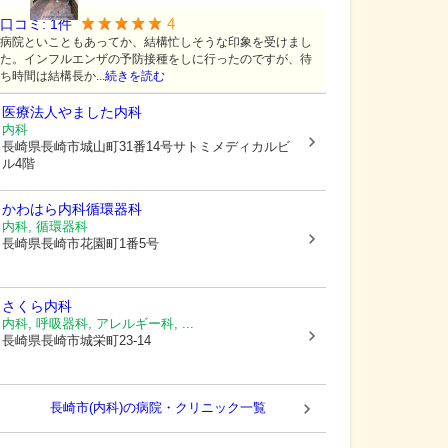
4
口コミ:
1
件
病院といこともあってか、結構忙しそうな印象を受けまし
た。インフルエンザの予防接種をしに行ったのですが、待
ち時間は結構長か...
続きを読む
医療法人やました内科
内科
長崎県長崎市
城山町31番14号サトミメディカルビ
ル4階
かわはら内科循環器科
内科, 循環器科
長崎県長崎市
花園町1番5号
さくら内科
内科, 呼吸器科, アレルギー科, ...
長崎県長崎市
城栄町23-14
長崎市(内科)の病院・クリニック一覧