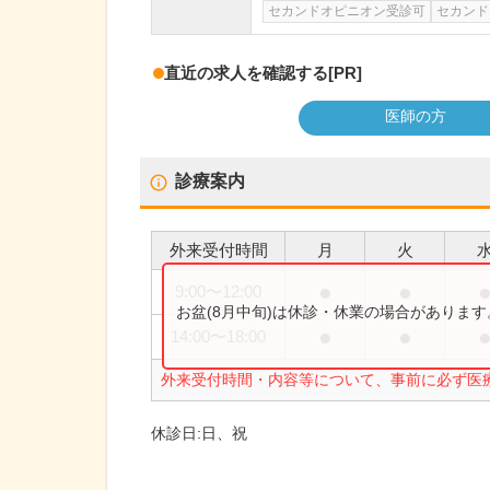
セカンドオピニオン受診可
セカンド
直近の求人を確認する
[PR]
医師の方
診療案内
外来受付時間
月
火
●
●
9:00
〜
12:00
お盆(8月中旬)は休診・休業の場合がありま
●
●
14:00
〜
18:00
外来受付時間・内容等について、事前に必ず医
休診日:
日、祝