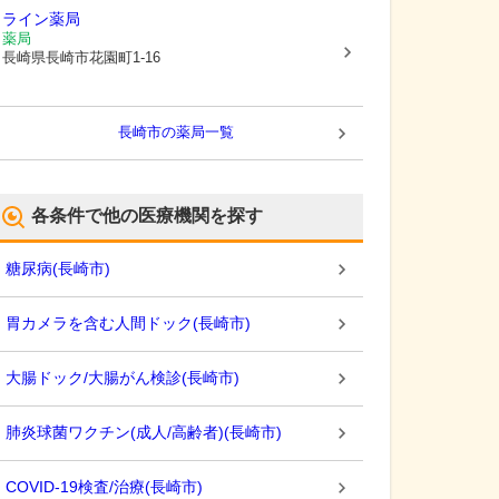
ライン薬局
薬局
長崎県長崎市
花園町1-16
長崎市
の薬局一覧
各条件で他の医療機関を探す
糖尿病
(
長崎市
)
胃カメラを含む人間ドック
(
長崎市
)
大腸ドック/大腸がん検診
(
長崎市
)
肺炎球菌ワクチン(成人/高齢者)
(
長崎市
)
COVID-19検査/治療
(
長崎市
)