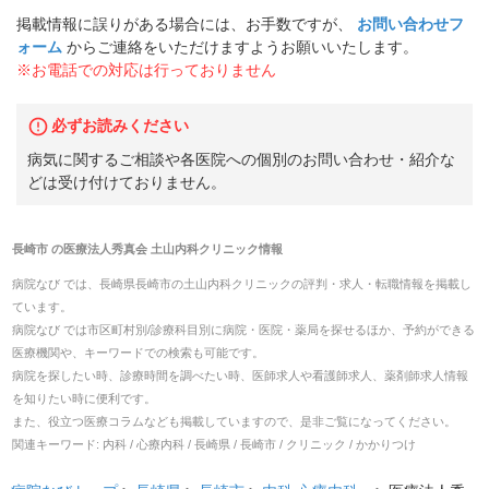
掲載情報に誤りがある場合には、お手数ですが、
お問い合わせフ
ォーム
からご連絡をいただけますようお願いいたします。
※お電話での対応は行っておりません
必ずお読みください
病気に関するご相談や各医院への個別のお問い合わせ・紹介な
どは受け付けておりません。
長崎市
の
医療法人秀真会 土山内科クリニック
情報
病院なび では、
長崎県
長崎市
の
土山内科クリニック
の
評判・求人・転職
情報を掲載し
ています。
病院なび では市区町村別/診療科目別に病院・医院・薬局を探せるほか、予約ができる
医療機関や、キーワードでの検索も可能です。
病院を探したい時、診療時間を調べたい時、医師求人や看護師求人、薬剤師求人情報
を知りたい時に便利です。
また、役立つ医療コラムなども掲載していますので、是非ご覧になってください。
関連キーワード:
内科 / 心療内科 / 長崎県 / 長崎市 / クリニック / かかりつけ