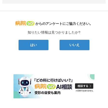
病院なび
からのアンケートにご協力ください。
知りたい情報は見つかりましたか?
はい
いいえ