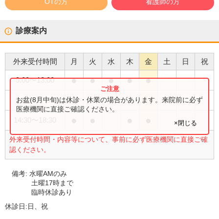
OTの方
看護師の方
診療案内
外来受付時間
月
火
水
木
金
土
日
祝
●
●
●
●
●
9:00
〜
13:00
●
お盆(8月中旬)は休診・休業の場合があります。来院前に必ず
9:00
〜
17:00
医療機関に直接ご確認ください。
●
●
●
●
14:30
〜
18:30
×閉じる
外来受付時間・内容等について、事前に必ず医療機関に直接ご確
認ください。
備考:
水曜AMのみ
土曜17時まで
臨時休診あり
休診日:
日、祝