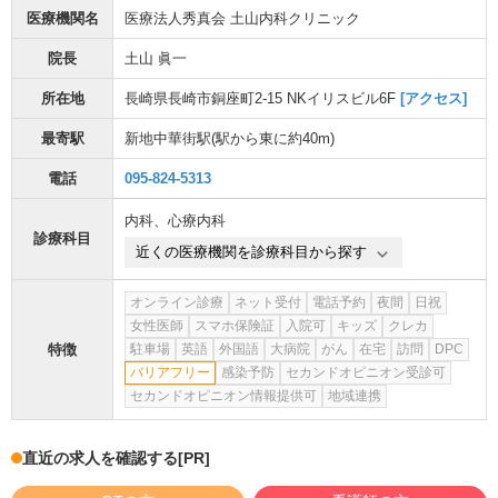
医療機関名
医療法人秀真会 土山内科クリニック
院長
土山 眞一
所在地
長崎県長崎市銅座町2-15 NKイリスビル6F
[アクセス]
最寄駅
新地中華街駅
(駅から
東に約40m
)
電話
095-824-5313
内科
、
心療内科
診療科目
近くの医療機関を診療科目から探す
オンライン診療
ネット受付
電話予約
夜間
日祝
女性医師
スマホ保険証
入院可
キッズ
クレカ
特徴
駐車場
英語
外国語
大病院
がん
在宅
訪問
DPC
バリアフリー
感染予防
セカンドオピニオン受診可
セカンドオピニオン情報提供可
地域連携
直近の求人を確認する
[PR]