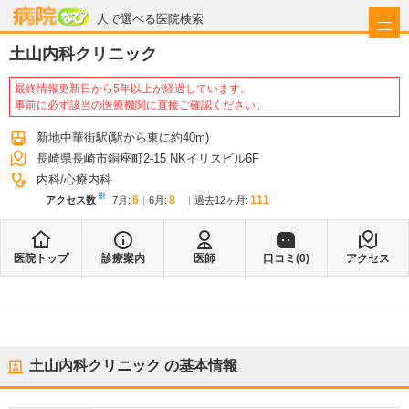
病院なび
人で選べる医院検索
土山内科クリニック
最終情報更新日から5年以上が経過しています。
事前に必ず該当の医療機関に直接ご確認ください。
新地中華街駅
(駅から
東に約40m
)
長崎県長崎市銅座町2-15 NKイリスビル6F
内科
心療内科
※
6
8
111
アクセス数
7月
:
6月
:
過去12ヶ月:
医院トップ
診療案内
医師
口コミ(
0
)
アクセス
土山内科クリニック
の基本情報