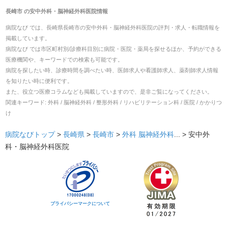
長崎市
の
安中外科・脳神経外科医院
情報
病院なび では、
長崎県
長崎市
の
安中外科・脳神経外科医院
の
評判・求人・転職
情報を
掲載しています。
病院なび では市区町村別/診療科目別に病院・医院・薬局を探せるほか、予約ができる
医療機関や、キーワードでの検索も可能です。
病院を探したい時、診療時間を調べたい時、医師求人や看護師求人、薬剤師求人情報
を知りたい時に便利です。
また、役立つ医療コラムなども掲載していますので、是非ご覧になってください。
関連キーワード:
外科 / 脳神経外科 / 整形外科 / リハビリテーション科 / 医院 / かかりつ
け
病院なびトップ
>
長崎県
>
長崎市
>
外科
脳神経外科
... >
安中外
科・脳神経外科医院
プライバシーマークについて