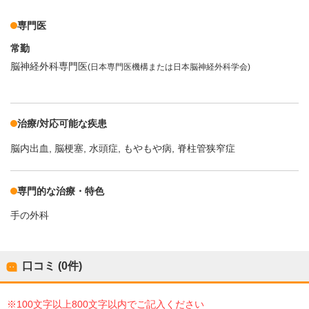
専門医
常勤
脳神経外科専門医
(日本専門医機構または日本脳神経外科学会)
治療/対応可能な疾患
脳内出血
脳梗塞
水頭症
もやもや病
脊柱管狭窄症
専門的な治療・特色
手の外科
口コミ (0件)
※100文字以上800文字以内でご記入ください