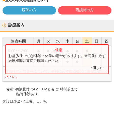
直近の求人を確認する
[PR]
医師の方
看護師の方
診療案内
診療時間
月
火
水
木
金
土
日
祝
●
●
●
●
●
●
9:00
〜
13:00
お盆(8月中旬)は休診・休業の場合があります。来院前に必ず
●
●
●
●
●
医療機関に直接ご確認ください。
14:00
〜
18:00
×閉じる
診療時間・内容等について、事前に必ず医療機関に直接ご確認く
ださい。
備考:
初診受付はAM・PMともに1時間前まで
臨時休診あり
休診日:
第2・4土曜、日、祝