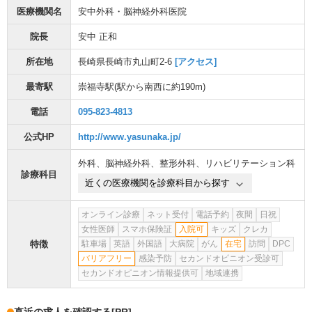
医療機関名
安中外科・脳神経外科医院
院長
安中 正和
所在地
長崎県長崎市丸山町2-6
[アクセス]
最寄駅
崇福寺駅
(駅から
南西に約190m
)
電話
095-823-4813
公式HP
http://www.yasunaka.jp/
外科
、
脳神経外科
、
整形外科
、
リハビリテーション科
診療科目
近くの医療機関を診療科目から探す
オンライン診療
ネット受付
電話予約
夜間
日祝
女性医師
スマホ保険証
入院可
キッズ
クレカ
特徴
駐車場
英語
外国語
大病院
がん
在宅
訪問
DPC
バリアフリー
感染予防
セカンドオピニオン受診可
セカンドオピニオン情報提供可
地域連携