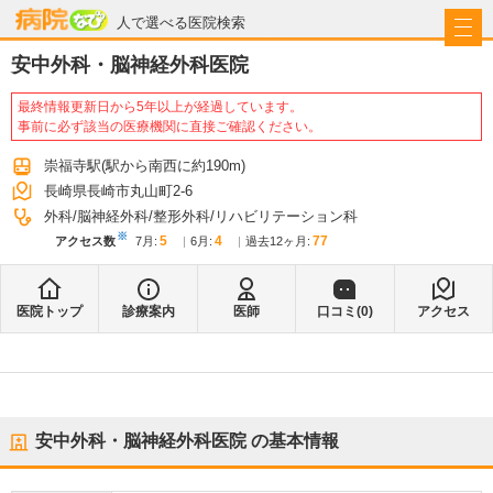
病院なび
人で選べる医院検索
安中外科・脳神経外科医院
最終情報更新日から5年以上が経過しています。
事前に必ず該当の医療機関に直接ご確認ください。
崇福寺駅
(駅から
南西に約190m
)
長崎県長崎市丸山町2-6
外科
脳神経外科
整形外科
リハビリテーション科
※
5
4
77
アクセス数
7月
:
6月
:
過去12ヶ月:
医院トップ
診療案内
医師
口コミ(
0
)
アクセス
安中外科・脳神経外科医院
の基本情報