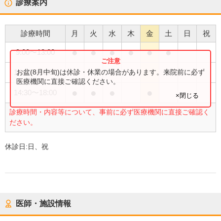
診療案内
診療時間
月
火
水
木
金
土
日
祝
●
●
●
●
●
●
9:00
〜
13:00
●
お盆(8月中旬)は休診・休業の場合があります。来院前に必ず
14:30
〜
16:00
医療機関に直接ご確認ください。
●
●
●
●
14:30
〜
18:00
×閉じる
診療時間・内容等について、事前に必ず医療機関に直接ご確認く
ださい。
休診日:
日、祝
医師・施設情報