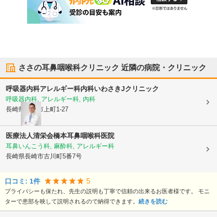
ささの耳鼻咽喉科クリニック
近隣の病院・クリニック
呼吸器内科アレルギー科内科いわさきJクリニック
呼吸器内科, アレルギー科, 内科
長崎県長崎市
上町1-27
医療法人清栄会橋本耳鼻咽喉科医院
耳鼻いんこう科, 麻酔科, アレルギー科
長崎県長崎市
古川町5番7号
5
口コミ:
1
件
プライバシーも保たれ、先生の説明も丁寧で信頼の出来るお医者様です。 モニ
ターで患部を映して説明されるので納得できます。
続きを読む