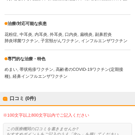
治療/対応可能な疾患
花粉症
中耳炎
内耳炎
外耳炎
口内炎
扁桃炎
副鼻腔炎
肺炎球菌ワクチン, 子宮頸がんワクチン, インフルエンザワクチン
専門的な治療・特色
めまい
帯状疱疹ワクチン
高齢者のCOVID-19ワクチン(定期接
種)
経鼻インフルエンザワクチン
口コミ (0件)
※100文字以上800文字以内でご記入ください