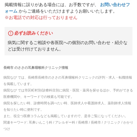
掲載情報に誤りがある場合には、お手数ですが、
お問い合わせフ
ォーム
からご連絡をいただけますようお願いいたします。
※お電話での対応は行っておりません
必ずお読みください
病気に関するご相談や各医院への個別のお問い合わせ・紹介な
どは受け付けておりません。
長崎市
の
ささの耳鼻咽喉科クリニック
情報
病院なび では、
長崎県
長崎市
の
ささの耳鼻咽喉科クリニック
の
評判・求人・転職
情報
を掲載しています。
病院なび では市区町村別/診療科目別に病院・医院・薬局を探せるほか、予約ができる
医療機関や、キーワードでの検索も可能です。
病院を探したい時、診療時間を調べたい時、医師求人や看護師求人、薬剤師求人情報
を知りたい時に便利です。
また、役立つ医療コラムなども掲載していますので、是非ご覧になってください。
関連キーワード:
耳鼻いんこう科 / アレルギー科 / 長崎県 / 長崎市 / クリニック / かかり
つけ