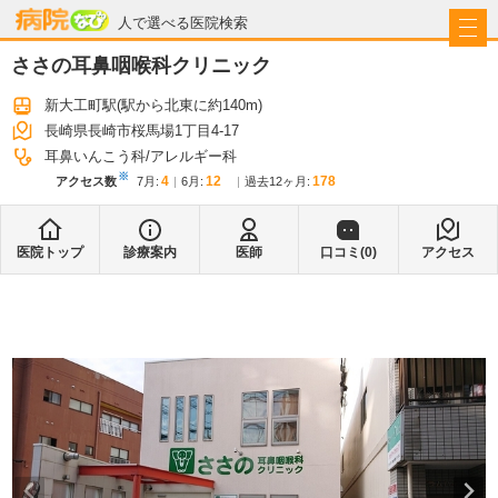
病院なび
人で選べる医院検索
ささの耳鼻咽喉科クリニック
新大工町駅
(駅から
北東に約140m
)
長崎県長崎市桜馬場1丁目4-17
耳鼻いんこう科
アレルギー科
※
4
12
178
アクセス数
7月
:
6月
:
過去12ヶ月:
医院トップ
診療案内
医師
口コミ(
0
)
アクセス