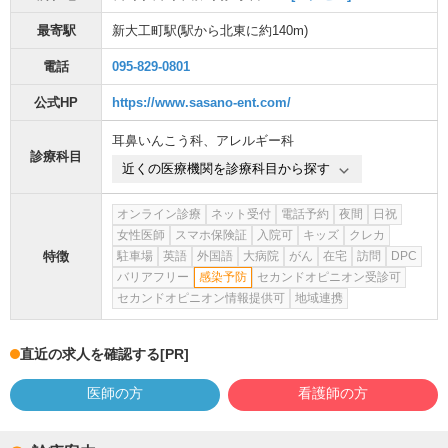
最寄駅
新大工町駅
(駅から
北東に約140m
)
電話
095-829-0801
公式HP
https://www.sasano-ent.com/
耳鼻いんこう科
、
アレルギー科
診療科目
近くの医療機関を診療科目から探す
オンライン診療
ネット受付
電話予約
夜間
日祝
女性医師
スマホ保険証
入院可
キッズ
クレカ
特徴
駐車場
英語
外国語
大病院
がん
在宅
訪問
DPC
バリアフリー
感染予防
セカンドオピニオン受診可
セカンドオピニオン情報提供可
地域連携
直近の求人を確認する
[PR]
医師の方
看護師の方