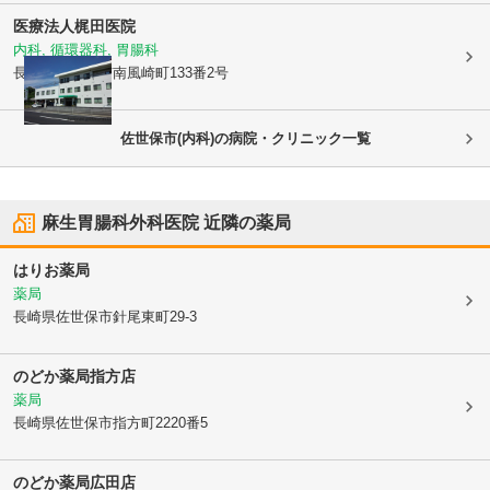
医療法人
梶田医院
内科, 循環器科, 胃腸科
長崎県佐世保市
南風崎町133番2号
佐世保市(内科)の病院・クリニック一覧
麻生胃腸科外科医院
近隣の薬局
はりお薬局
薬局
長崎県佐世保市
針尾東町29-3
のどか薬局指方店
薬局
長崎県佐世保市
指方町2220番5
のどか薬局広田店