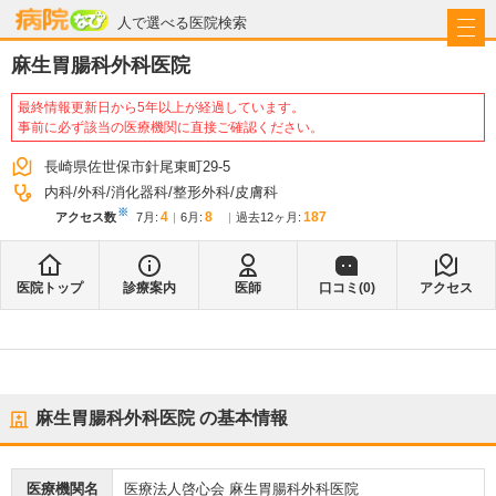
病院なび
人で選べる医院検索
麻生胃腸科外科医院
最終情報更新日から5年以上が経過しています。
事前に必ず該当の医療機関に直接ご確認ください。
長崎県佐世保市針尾東町29-5
内科
外科
消化器科
整形外科
皮膚科
※
4
8
187
アクセス数
7月
:
6月
:
過去12ヶ月:
医院トップ
診療案内
医師
口コミ(
0
)
アクセス
麻生胃腸科外科医院
の基本情報
医療機関名
医療法人啓心会 麻生胃腸科外科医院