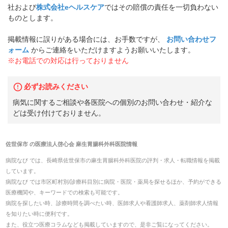
社および
株式会社eヘルスケア
ではその賠償の責任を一切負わない
ものとします。
掲載情報に誤りがある場合には、お手数ですが、
お問い合わせフ
ォーム
からご連絡をいただけますようお願いいたします。
※お電話での対応は行っておりません
必ずお読みください
病気に関するご相談や各医院への個別のお問い合わせ・紹介な
どは受け付けておりません。
佐世保市
の
医療法人啓心会 麻生胃腸科外科医院
情報
病院なび では、
長崎県
佐世保市
の
麻生胃腸科外科医院
の
評判・求人・転職
情報を掲載
しています。
病院なび では市区町村別/診療科目別に病院・医院・薬局を探せるほか、予約ができる
医療機関や、キーワードでの検索も可能です。
病院を探したい時、診療時間を調べたい時、医師求人や看護師求人、薬剤師求人情報
を知りたい時に便利です。
また、役立つ医療コラムなども掲載していますので、是非ご覧になってください。