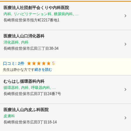
医療法人社団創平会くりや内科医院
内科, リハビリテーション科, 糖尿病内科, ...
長崎県佐世保市
指方町2217番地1
医療法人山口消化器科
消化器科, 内科
長崎県佐世保市
広田三丁目38-34
5
口コミ:
2
件
先生は静かな方です
続きを読む
むらはし循環器科内科
循環器科, 内科, 呼吸器内科, ...
長崎県佐世保市
広田3丁目24番7号
医療法人
山内皮ふ科医院
皮膚科
長崎県佐世保市
広田3丁目18-14