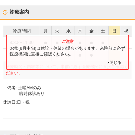
診療案内
診療時間
月
火
水
木
金
土
日
祝
●
●
●
●
●
●
8:30
〜
11:30
お盆(8月中旬)は休診・休業の場合があります。来院前に必ず
●
●
●
●
●
医療機関に直接ご確認ください。
14:00
〜
17:30
×閉じる
診療時間・内容等について、事前に必ず医療機関に直接ご確認く
ださい。
備考:
土曜AMのみ
臨時休診あり
休診日:
日・祝