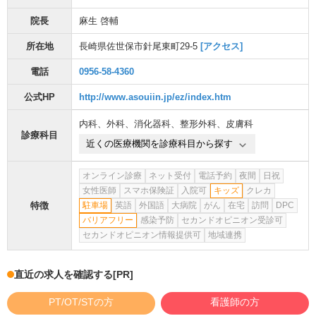
院長
麻生 啓輔
所在地
長崎県佐世保市針尾東町29-5
[アクセス]
電話
0956-58-4360
公式HP
http://www.asouiin.jp/ez/index.htm
内科
、
外科
、
消化器科
、
整形外科
、
皮膚科
診療科目
近くの医療機関を診療科目から探す
オンライン診療
ネット受付
電話予約
夜間
日祝
女性医師
スマホ保険証
入院可
キッズ
クレカ
特徴
駐車場
英語
外国語
大病院
がん
在宅
訪問
DPC
バリアフリー
感染予防
セカンドオピニオン受診可
セカンドオピニオン情報提供可
地域連携
直近の求人を確認する
[PR]
PT/OT/STの方
看護師の方