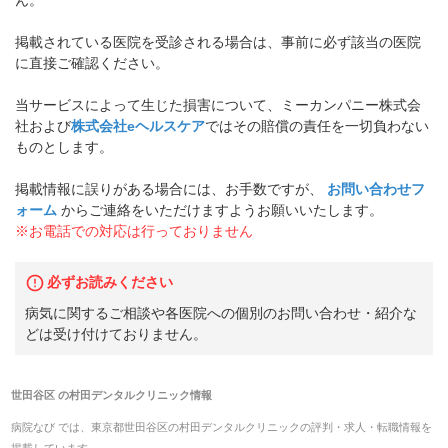
掲載されている医院を受診される場合は、事前に必ず該当の医院
に直接ご確認ください。
当サービスによって生じた損害について、ミーカンパニー株式会
社および
株式会社eヘルスケア
ではその賠償の責任を一切負わない
ものとします。
掲載情報に誤りがある場合には、お手数ですが、
お問い合わせフ
ォーム
からご連絡をいただけますようお願いいたします。
※お電話での対応は行っておりません
必ずお読みください
病気に関するご相談や各医院への個別のお問い合わせ・紹介な
どは受け付けておりません。
世田谷区
の
村田デンタルクリニック
情報
病院なび では、
東京都
世田谷区
の
村田デンタルクリニック
の
評判・求人・転職
情報を
掲載しています。