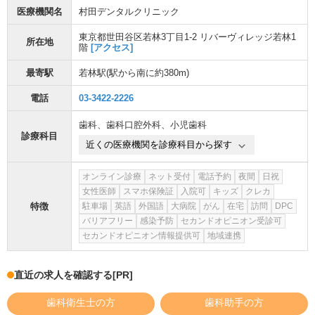
医療機関名
村田デンタルクリニック
東京都世田谷区若林3丁目1-2 リバーヴィレッジ若林1
所在地
階
[アクセス]
最寄駅
若林駅
(駅から
南に約380m
)
電話
03-3422-2226
歯科
、
歯科口腔外科
、
小児歯科
診療科目
近くの医療機関を診療科目から探す
オンライン診療
ネット受付
電話予約
夜間
日祝
女性医師
スマホ保険証
入院可
キッズ
クレカ
特徴
駐車場
英語
外国語
大病院
がん
在宅
訪問
DPC
バリアフリー
感染予防
セカンドオピニオン受診可
セカンドオピニオン情報提供可
地域連携
直近の求人を確認する
[PR]
歯科衛生士の方
歯科助手の方