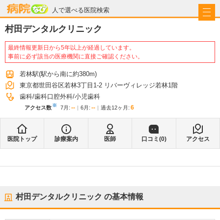
病院なび
人で選べる医院検索
村田デンタルクリニック
最終情報更新日から5年以上が経過しています。
事前に必ず該当の医療機関に直接ご確認ください。
若林駅
(駅から
南に約380m
)
東京都世田谷区若林3丁目1-2 リバーヴィレッジ若林1階
歯科
歯科口腔外科
小児歯科
※
--
--
6
アクセス数
7月
:
6月
:
過去12ヶ月:
医院トップ
診療案内
医師
口コミ(
0
)
アクセス
村田デンタルクリニック
の基本情報