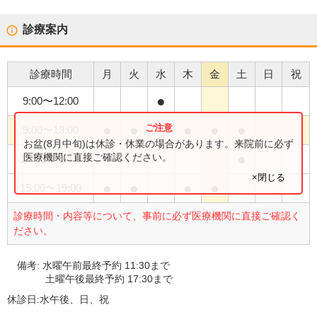
診療案内
診療時間
月
火
水
木
金
土
日
祝
●
9:00
〜
12:00
●
●
●
●
●
9:00
〜
13:00
お盆(8月中旬)は休診・休業の場合があります。来院前に必ず
●
医療機関に直接ご確認ください。
15:00
〜
18:00
×閉じる
●
●
●
●
15:00
〜
19:00
診療時間・内容等について、事前に必ず医療機関に直接ご確認く
ださい。
備考:
水曜午前最終予約 11:30まで
土曜午後最終予約 17:30まで
休診日:
水午後、日、祝