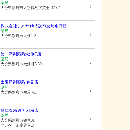
薬局
大分県別府市
大字鶴見字荒巻2615-1
株式会社ソメヤ ゆう調剤薬局別府店
薬局
大分県別府市
大畑1-2
第一調剤薬局大畑町店
薬局
大分県別府市
大畑町6-39
太陽調剤薬局 鶴見店
薬局
大分県別府市
鶴見3組
輔仁薬局 新別府前店
薬局
大分県別府市
鶴見8組
クレベール凌雲台1F