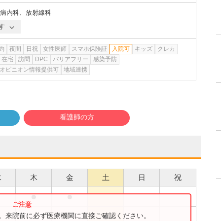
病内科
、
放射線科
す
約
夜間
日祝
女性医師
スマホ保険証
入院可
キッズ
クレカ
在宅
訪問
DPC
バリアフリー
感染予防
オピニオン情報提供可
地域連携
看護師の方
水
木
金
土
日
祝
●
●
●
●
す。来院前に必ず医療機関に直接ご確認ください。