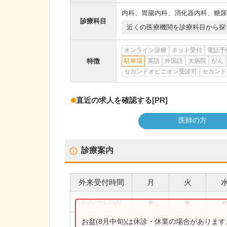
内科
、
胃腸内科
、
消化器内科
、
糖尿
診療科目
近くの医療機関を診療科目から探
オンライン診療
ネット受付
電話予
特徴
駐車場
英語
外国語
大病院
がん
セカンドオピニオン受診可
セカンド
直近の求人を確認する
[PR]
医師の方
診療案内
外来受付時間
月
火
●
●
9:00
〜
13:00
お盆(8月中旬)は休診・休業の場合がありま
9:00
〜
15:00