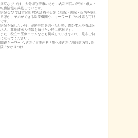
病院なび では、
大分県
別府市
の
さかい内科医院
の
評判・求人・
転職
情報を掲載しています。
病院なび では市区町村別/診療科目別に病院・医院・薬局を探せ
るほか、予約ができる医療機関や、キーワードでの検索も可能
です。
病院を探したい時、診療時間を調べたい時、医師求人や看護師
求人、薬剤師求人情報を知りたい時に便利です。
また、役立つ医療コラムなども掲載していますので、是非ご覧
になってください。
関連キーワード:
内科 / 胃腸内科 / 消化器内科 / 糖尿病内科 / 医
院 / かかりつけ