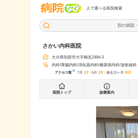
病院なび
人で選べる医院検索
さかい内科医院
大分県別府市大字鶴見2494-3
内科
胃腸内科
消化器内科
糖尿病内科
放射線科
※
23
29
601
アクセス数
7月
:
6月
:
過去12ヶ月:
医院トップ
診療案内