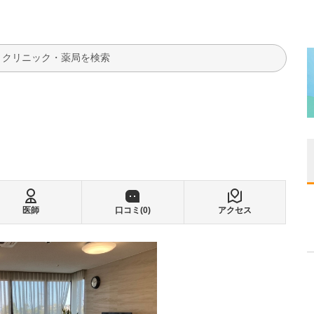
検索
医師
口コミ(
0
)
アクセス