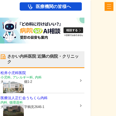
医療機関の皆様へ
さかい内科医院
近隣の病院・クリニッ
ク
松井小児科医院
小児科, アレルギー科, 内科
大分県別府市
大畑1-2
医療法人正仁会
うちくら内科
内科, 循環器科
大分県別府市
大字鶴見2646-1