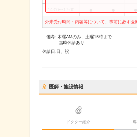
●
●
14:00
〜
17:00
外来受付時間・内容等について、事前に必ず医
備考:
木曜AMのみ、土曜15時まで
臨時休診あり
休診日:
日、祝
医師・施設情報
ドクター紹介
専