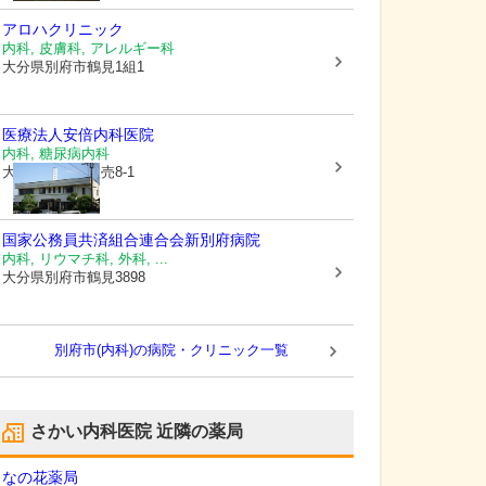
アロハクリニック
内科, 皮膚科, アレルギー科
大分県別府市
鶴見1組1
医療法人
安倍内科医院
内科, 糖尿病内科
大分県別府市
火売8-1
国家公務員共済組合連合会
新別府病院
内科, リウマチ科, 外科, ...
大分県別府市
鶴見3898
別府市(内科)の病院・クリニック一覧
さかい内科医院
近隣の薬局
なの花薬局