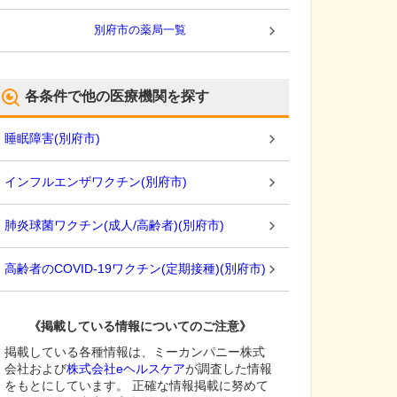
別府市
の薬局一覧
各条件で他の医療機関を探す
睡眠障害
(
別府市
)
インフルエンザワクチン
(
別府市
)
肺炎球菌ワクチン(成人/高齢者)
(
別府市
)
高齢者のCOVID-19ワクチン(定期接種)
(
別府市
)
《掲載している情報についてのご注意》
掲載している各種情報は、ミーカンパニー株式
会社および
株式会社eヘルスケア
が調査した情報
をもとにしています。 正確な情報掲載に努めて