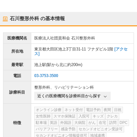
石川整形外科
の基本情報
医療機関名
医療法人社団貢和会 石川整形外科
東京都大田区池上3丁目31-11 フナダビル1階
[アクセ
所在地
ス]
最寄駅
池上駅
(駅から
北に約200m
)
電話
03-3753-3500
整形外科
、
リハビリテーション科
診療科目
近くの医療機関を診療科目から探す
オンライン診療
ネット受付
電話予約
夜間
日祝
女性医師
スマホ保険証
入院可
キッズ
クレカ
特徴
駐車場
英語
外国語
大病院
がん
在宅
訪問
DPC
バリアフリー
感染予防
セカンドオピニオン受診可
セカンドオピニオン情報提供可
地域連携