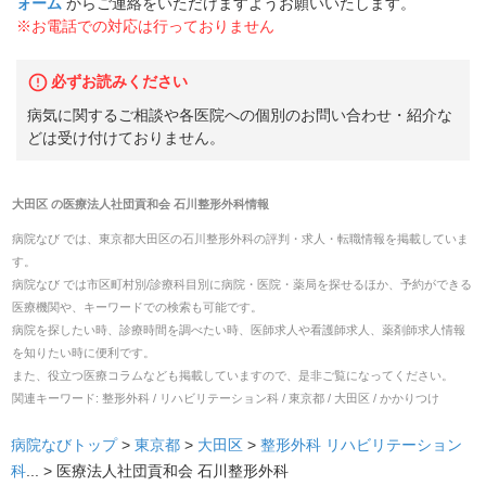
ォーム
からご連絡をいただけますようお願いいたします。
※お電話での対応は行っておりません
必ずお読みください
病気に関するご相談や各医院への個別のお問い合わせ・紹介な
どは受け付けておりません。
大田区
の
医療法人社団貢和会 石川整形外科
情報
病院なび では、
東京都
大田区
の
石川整形外科
の
評判・求人・転職
情報を掲載していま
す。
病院なび では市区町村別/診療科目別に病院・医院・薬局を探せるほか、予約ができる
医療機関や、キーワードでの検索も可能です。
病院を探したい時、診療時間を調べたい時、医師求人や看護師求人、薬剤師求人情報
を知りたい時に便利です。
また、役立つ医療コラムなども掲載していますので、是非ご覧になってください。
関連キーワード:
整形外科 / リハビリテーション科 / 東京都 / 大田区 / かかりつけ
病院なびトップ
>
東京都
>
大田区
>
整形外科
リハビリテーション
科
... >
医療法人社団貢和会 石川整形外科