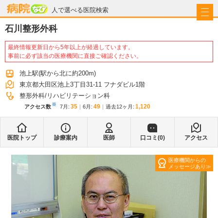
病院なび
人で選べる医院検索
石川整形外科
最終情報更新日から5年以上が経過しています。
事前に必ず該当の医療機関に直接ご確認ください。
池上駅
(駅から
北に約200m
)
東京都大田区池上3丁目31-11 フナダビル1階
整形外科
リハビリテーション科
※
35
49
1,120
アクセス数
7月
:
6月
:
過去12ヶ月:
医院トップ
診療案内
医師
口コミ(
0
)
アクセス
医療機関からの
メッセージあり