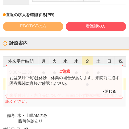
直近の求人を確認する
[PR]
PT/OT/STの方
看護師の方
診療案内
外来受付時間
月
火
水
木
金
土
日
祝
●
●
●
●
●
●
9:00
〜
12:30
お盆(8月中旬)は休診・休業の場合があります。来院前に必ず
●
●
●
●
医療機関に直接ご確認ください。
15:00
〜
18:30
×閉じる
外来受付時間・内容等について、事前に必ず医療機関に直接ご確
認ください。
備考:
木・土曜AMのみ
臨時休診あり