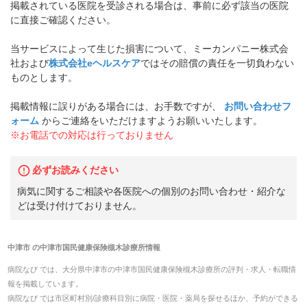
掲載されている医院を受診される場合は、事前に必ず該当の医院
に直接ご確認ください。
当サービスによって生じた損害について、ミーカンパニー株式会
社および
株式会社eヘルスケア
ではその賠償の責任を一切負わない
ものとします。
掲載情報に誤りがある場合には、お手数ですが、
お問い合わせフ
ォーム
からご連絡をいただけますようお願いいたします。
※お電話での対応は行っておりません
必ずお読みください
病気に関するご相談や各医院への個別のお問い合わせ・紹介な
どは受け付けておりません。
中津市
の
中津市国民健康保険槻木診療所
情報
病院なび では、
大分県
中津市
の
中津市国民健康保険槻木診療所
の
評判・求人・転職
情
報を掲載しています。
病院なび では市区町村別/診療科目別に病院・医院・薬局を探せるほか、予約ができる