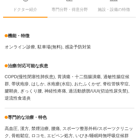
ドクター紹介
専門分野・得意分野
施設・設備の特徴
機能・特徴
オンライン診療
駐車場(無料)
感染予防対策
治療/対応可能な疾患
COPD(慢性閉塞性肺疾患)
胃潰瘍・十二指腸潰瘍
過敏性腸症候
群
帯状疱疹
はしか
水疱瘡(水痘)
おたふくかぜ
脊柱管狭窄症
腱鞘炎
ぎっくり腰
神経性疼痛
過活動膀胱/UUI(切迫性尿失禁)
逆流性食道炎
専門的な治療・特色
高血圧
漢方
禁煙治療
腰痛
スポーツ整形外科/スポーツクリニッ
ク
骨粗鬆症
ロコモ
エピペン処方
いびき/睡眠時無呼吸症候群