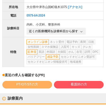
所在地
大分県中津市山国町槻木1075
[アクセス]
電話
0979-64-2024
内科
、
小児科
、
整形外科
診療科目
近くの医療機関を診療科目から探す
オンライン診療
ネット受付
電話予約
夜間
日祝
女性医師
スマホ保険証
入院可
キッズ
クレカ
特徴
駐車場
英語
外国語
大病院
がん
在宅
訪問
DPC
バリアフリー
感染予防
セカンドオピニオン受診可
セカンドオピニオン情報提供可
地域連携
直近の求人を確認する
[PR]
PT/OT/STの方
看護師の方
診療案内