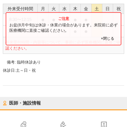
外来受付時間
月
火
水
木
金
土
日
祝
●
●
●
●
●
8:30
〜
12:15
お盆(8月中旬)は休診・休業の場合があります。来院前に必ず
●
●
●
●
●
医療機関に直接ご確認ください。
13:00
〜
17:00
×閉じる
外来受付時間・内容等について、事前に必ず医療機関に直接ご確
認ください。
備考:
臨時休診あり
休診日:
土～日・祝
医師・施設情報