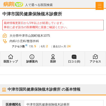
病院なび
人で選べる医院検索
中津市国民健康保険槻木診療所
最終情報更新日から5年以上が経過しています。
事前に必ず該当の医療機関に直接ご確認ください。
大分県中津市山国町槻木1075
内科
小児科
整形外科
※
5
2
24
アクセス数
7月
:
6月
:
過去12ヶ月:
医院トップ
診療案内
医師
口コミ(
0
)
アクセス
中津市国民健康保険槻木診療所
の基本情報
医療機関名
中津市国民健康保険槻木診療所