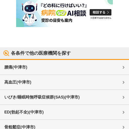
各条件で他の医療機関を探す
腰痛
(
中津市
)
高血圧
(
中津市
)
いびき/睡眠時無呼吸症候群(SAS)
(
中津市
)
ED(勃起不全)
(
中津市
)
骨粗鬆症
(
中津市
)