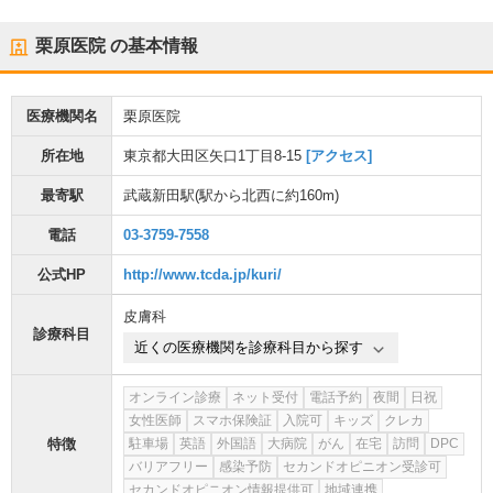
栗原医院
の基本情報
医療機関名
栗原医院
所在地
東京都大田区矢口1丁目8-15
[アクセス]
最寄駅
武蔵新田駅
(駅から
北西に約160m
)
電話
03-3759-7558
公式HP
http://www.tcda.jp/kuri/
皮膚科
診療科目
近くの医療機関を診療科目から探す
オンライン診療
ネット受付
電話予約
夜間
日祝
女性医師
スマホ保険証
入院可
キッズ
クレカ
特徴
駐車場
英語
外国語
大病院
がん
在宅
訪問
DPC
バリアフリー
感染予防
セカンドオピニオン受診可
セカンドオピニオン情報提供可
地域連携