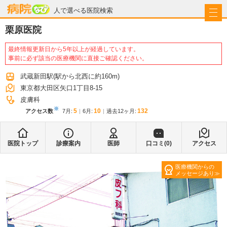
病院なび
人で選べる医院検索
栗原医院
最終情報更新日から5年以上が経過しています。
事前に必ず該当の医療機関に直接ご確認ください。
武蔵新田駅
(駅から
北西に約160m
)
東京都大田区矢口1丁目8-15
皮膚科
※
5
10
132
アクセス数
7月
:
6月
:
過去12ヶ月:
医院トップ
診療案内
医師
口コミ(
0
)
アクセス
医療機関からの
メッセージあり