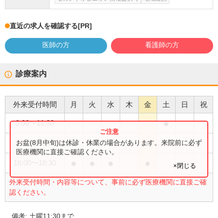
直近の求人を確認する
[PR]
医師の方
看護師の方
診療案内
外来受付時間
月
火
水
木
金
土
日
祝
●
9:00
〜
11:30
●
●
●
●
お盆(8月中旬)は休診・休業の場合があります。来院前に必ず
9:00
〜
12:30
医療機関に直接ご確認ください。
●
●
●
●
16:00
〜
18:30
×閉じる
外来受付時間・内容等について、事前に必ず医療機関に直接ご確
認ください。
備考:
土曜11:30まで