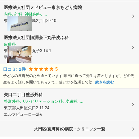
医療法人社団メドビュー
東京ちどり病院
内科, 外科, 神経内科, ...
東京都大田区
千鳥2丁目39-10
医療法人社団恒潤会
下丸子皮ふ科
皮膚科
東京都大田区
下丸子3-14-1
平川ビル1階
5
口コミ:
2
件
子どもの皮膚炎のため通っています 曜日に寄って先生は変わりますが、どの先
生もよく話しを聞いてもらえて、使い方を説明して塗...
続きを読む
矢口二丁目整形外科
整形外科, リハビリテーション科, 皮膚科, ...
東京都大田区
矢口2-11-24
エルフビューロー1階
大田区(皮膚科)の病院・クリニック一覧