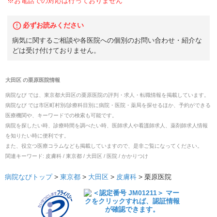
※お電話での対応は行っておりません
必ずお読みください
病気に関するご相談や各医院への個別のお問い合わせ・紹介な
どは受け付けておりません。
大田区
の
栗原医院
情報
病院なび では、
東京都
大田区
の
栗原医院
の
評判・求人・転職
情報を掲載しています。
病院なび では市区町村別/診療科目別に病院・医院・薬局を探せるほか、予約ができる
医療機関や、キーワードでの検索も可能です。
病院を探したい時、診療時間を調べたい時、医師求人や看護師求人、薬剤師求人情報
を知りたい時に便利です。
また、役立つ医療コラムなども掲載していますので、是非ご覧になってください。
関連キーワード:
皮膚科 / 東京都 / 大田区 / 医院 / かかりつけ
病院なびトップ
>
東京都
>
大田区
>
皮膚科
>
栗原医院