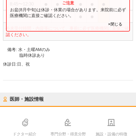
●
●
●
●
●
●
8:45
〜
12:30
お盆(8月中旬)は休診・休業の場合があります。来院前に必ず
●
●
●
●
医療機関に直接ご確認ください。
14:00
〜
17:30
×閉じる
外来受付時間・内容等について、事前に必ず医療機関に直接ご確
認ください。
備考:
水・土曜AMのみ
臨時休診あり
休診日:
日、祝
医師・施設情報
ドクター紹介
専門分野・得意分野
施設・設備の特徴