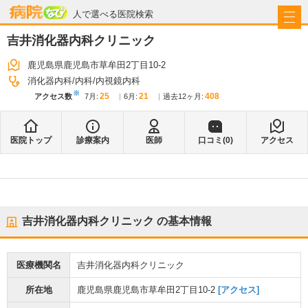
病院なび
人で選べる医院検索
吉井消化器内科クリニック
鹿児島県鹿児島市草牟田2丁目10-2
消化器内科
内科
内視鏡内科
※
25
21
408
アクセス数
7月
:
6月
:
過去12ヶ月:
医院トップ
診療案内
医師
口コミ(
0
)
アクセス
吉井消化器内科クリニック
の基本情報
医療機関名
吉井消化器内科クリニック
所在地
鹿児島県鹿児島市草牟田2丁目10-2
[アクセス]