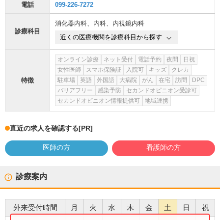
電話
099-226-7272
消化器内科
、
内科
、
内視鏡内科
診療科目
近くの医療機関を診療科目から探す
オンライン診療
ネット受付
電話予約
夜間
日祝
女性医師
スマホ保険証
入院可
キッズ
クレカ
特徴
駐車場
英語
外国語
大病院
がん
在宅
訪問
DPC
バリアフリー
感染予防
セカンドオピニオン受診可
セカンドオピニオン情報提供可
地域連携
直近の求人を確認する
[PR]
医師の方
看護師の方
診療案内
外来受付時間
月
火
水
木
金
土
日
祝