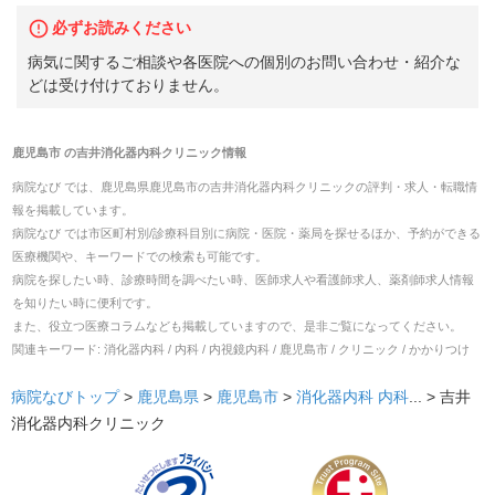
必ずお読みください
病気に関するご相談や各医院への個別のお問い合わせ・紹介な
どは受け付けておりません。
鹿児島市
の
吉井消化器内科クリニック
情報
病院なび では、
鹿児島県
鹿児島市
の
吉井消化器内科クリニック
の
評判・求人・転職
情
報を掲載しています。
病院なび では市区町村別/診療科目別に病院・医院・薬局を探せるほか、予約ができる
医療機関や、キーワードでの検索も可能です。
病院を探したい時、診療時間を調べたい時、医師求人や看護師求人、薬剤師求人情報
を知りたい時に便利です。
また、役立つ医療コラムなども掲載していますので、是非ご覧になってください。
関連キーワード:
消化器内科 / 内科 / 内視鏡内科 / 鹿児島市 / クリニック / かかりつけ
病院なびトップ
>
鹿児島県
>
鹿児島市
>
消化器内科
内科
... >
吉井
消化器内科クリニック