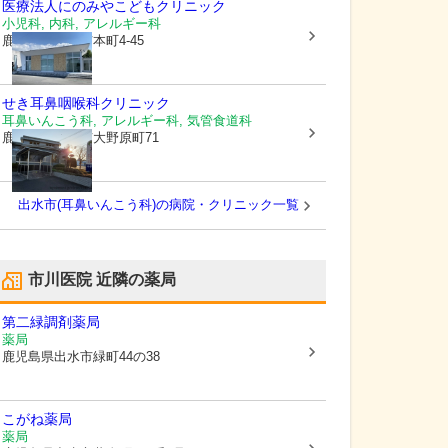
医療法人
にのみやこどもクリニック
小児科, 内科, アレルギー科
鹿児島県出水市
本町4-45
せき耳鼻咽喉科クリニック
耳鼻いんこう科, アレルギー科, 気管食道科
鹿児島県出水市
大野原町71
出水市(耳鼻いんこう科)の病院・クリニック一覧
市川医院
近隣の薬局
第二緑調剤薬局
薬局
鹿児島県出水市
緑町44の38
こがね薬局
薬局