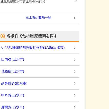
鹿児島県出水市
黄金町427番3号
出水市
の薬局一覧
各条件で他の医療機関を探す
いびき/睡眠時無呼吸症候群(SAS)
(
出水市
)
口内炎
(
出水市
)
花粉症
(
出水市
)
副鼻腔炎
(
出水市
)
中耳炎
(
出水市
)
扁桃炎
(
出水市
)