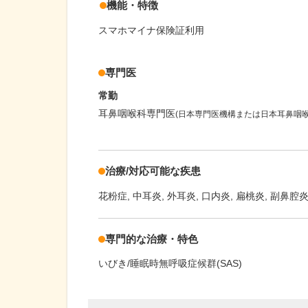
機能・特徴
スマホマイナ保険証利用
専門医
常勤
耳鼻咽喉科専門医
(日本専門医機構または日本耳鼻咽
治療/対応可能な疾患
花粉症
中耳炎
外耳炎
口内炎
扁桃炎
副鼻腔
専門的な治療・特色
いびき/睡眠時無呼吸症候群(SAS)