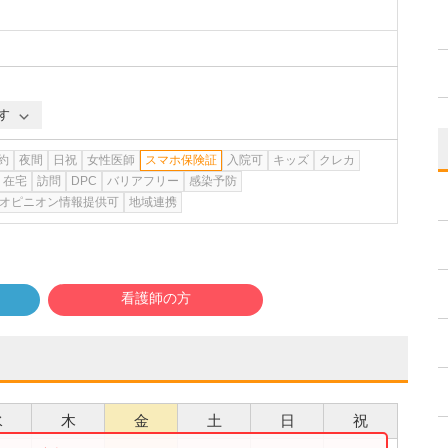
す
約
夜間
日祝
女性医師
スマホ保険証
入院可
キッズ
クレカ
在宅
訪問
DPC
バリアフリー
感染予防
オピニオン情報提供可
地域連携
看護師の方
水
木
金
土
日
祝