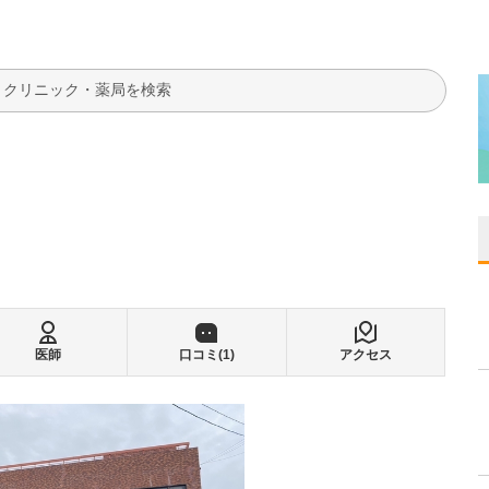
検索
医師
口コミ(
1
)
アクセス