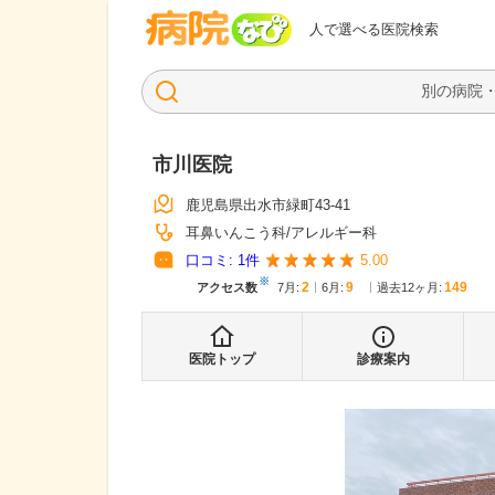
病院なび
人で選べる医院検索
市川医院
鹿児島県出水市緑町43-41
耳鼻いんこう科
アレルギー科
口コミ:
1
件
5.00
※
2
9
149
アクセス数
7月
:
6月
:
過去12ヶ月:
医院トップ
診療案内