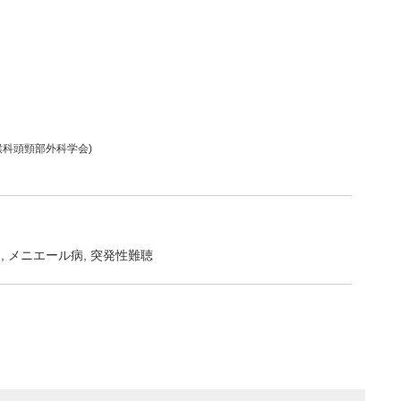
喉科頭頸部外科学会)
炎
メニエール病
突発性難聴