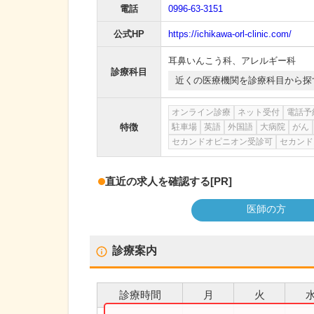
電話
0996-63-3151
公式HP
https://ichikawa-orl-clinic.com/
耳鼻いんこう科
、
アレルギー科
診療科目
近くの医療機関を診療科目から探
オンライン診療
ネット受付
電話予
特徴
駐車場
英語
外国語
大病院
がん
セカンドオピニオン受診可
セカンド
直近の求人を確認する
[PR]
医師の方
診療案内
診療時間
月
火