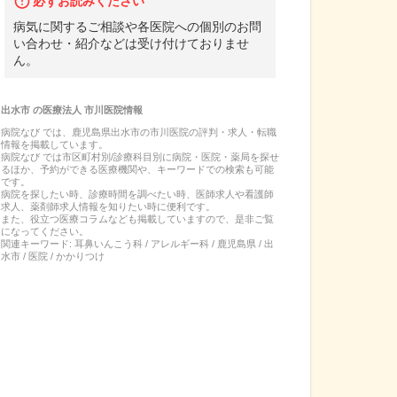
必ずお読みください
病気に関するご相談や各医院への個別のお問
い合わせ・紹介などは受け付けておりませ
ん。
出水市
の
医療法人 市川医院
情報
病院なび では、
鹿児島県
出水市
の
市川医院
の
評判・求人・転職
情報を掲載しています。
病院なび では市区町村別/診療科目別に病院・医院・薬局を探せ
るほか、予約ができる医療機関や、キーワードでの検索も可能
です。
病院を探したい時、診療時間を調べたい時、医師求人や看護師
求人、薬剤師求人情報を知りたい時に便利です。
また、役立つ医療コラムなども掲載していますので、是非ご覧
になってください。
関連キーワード:
耳鼻いんこう科 / アレルギー科 / 鹿児島県 / 出
水市 / 医院 / かかりつけ