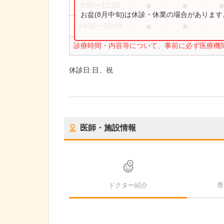
●
●
9:00
〜
12:30
お盆(8月中旬)は休診・休業の場合がありま
●
●
14:30
〜
18:00
診療時間・内容等について、事前に必ず医療機
休診日:
日、祝
医師・施設情報
ドクター紹介
専