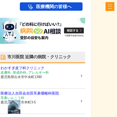
医療機関の皆様へ
市川医院
近隣の病院・クリニック
わかすぎ皮フ科クリニック
皮膚科, 形成外科, アレルギー科
鹿児島県出水市
中央町1390
医療法人吉田会
吉田耳鼻咽喉科医院
耳鼻いんこう科
鹿児島県出水市
本町3-5