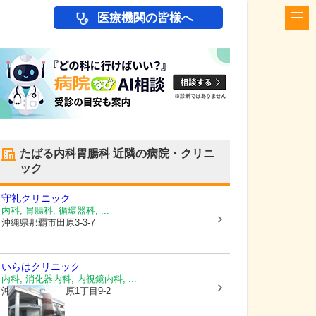
医療機関の皆様へ
たばる内科胃腸科
近隣の病院・クリニ
ック
守礼クリニック
内科, 胃腸科, 循環器科, ...
沖縄県那覇市
田原3-3-7
いらはクリニック
内科, 消化器内科, 内視鏡内科, ...
沖縄県那覇市
田原1丁目9-2