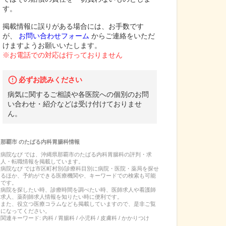
す。
掲載情報に誤りがある場合には、お手数です
が、
お問い合わせフォーム
からご連絡をいただ
けますようお願いいたします。
※お電話での対応は行っておりません
必ずお読みください
病気に関するご相談や各医院への個別のお問
い合わせ・紹介などは受け付けておりませ
ん。
那覇市
の
たばる内科胃腸科
情報
病院なび では、
沖縄県
那覇市
の
たばる内科胃腸科
の
評判・求
人・転職
情報を掲載しています。
病院なび では市区町村別/診療科目別に病院・医院・薬局を探せ
るほか、予約ができる医療機関や、キーワードでの検索も可能
です。
病院を探したい時、診療時間を調べたい時、医師求人や看護師
求人、薬剤師求人情報を知りたい時に便利です。
また、役立つ医療コラムなども掲載していますので、是非ご覧
になってください。
関連キーワード:
内科 / 胃腸科 / 小児科 / 皮膚科 / かかりつけ