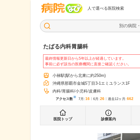
病院なび
人で選べる医院検索
たばる内科胃腸科
最終情報更新日から5年以上が経過しています。
事前に必ず該当の医療機関に直接ご確認ください。
小禄駅
(駅から
北東に約250m
)
沖縄県那覇市金城5丁目3-1エミユランス1F
内科
胃腸科
小児科
皮膚科
※
16
26
662
アクセス数
7月
:
6月
:
過去12ヶ月:
医院トップ
診療案内