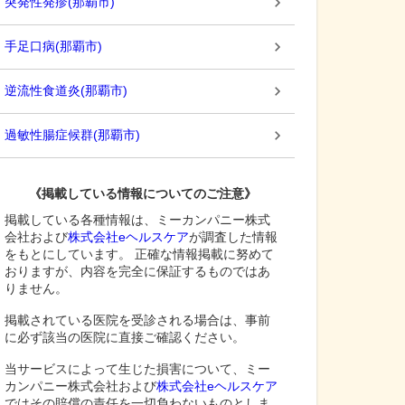
突発性発疹
(
那覇市
)
手足口病
(
那覇市
)
逆流性食道炎
(
那覇市
)
過敏性腸症候群
(
那覇市
)
《掲載している情報についてのご注意》
掲載している各種情報は、ミーカンパニー株式
会社および
株式会社eヘルスケア
が調査した情報
をもとにしています。 正確な情報掲載に努めて
おりますが、内容を完全に保証するものではあ
りません。
掲載されている医院を受診される場合は、事前
に必ず該当の医院に直接ご確認ください。
当サービスによって生じた損害について、ミー
カンパニー株式会社および
株式会社eヘルスケア
ではその賠償の責任を一切負わないものとしま