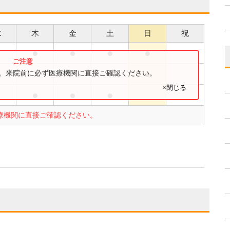
水
木
金
土
日
祝
●
●
●
●
●
す。来院前に必ず医療機関に直接ご確認ください。
×閉じる
●
●
●
療機関に直接ご確認ください。