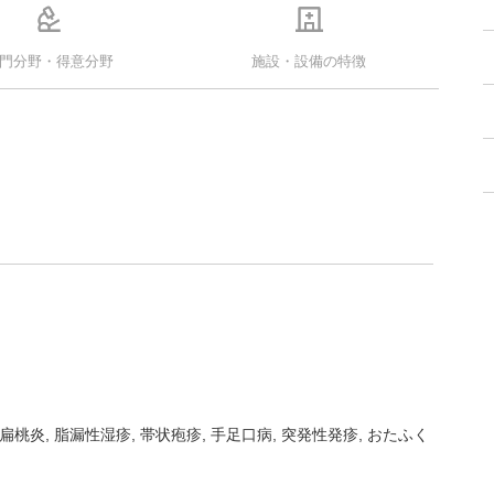
門分野・得意分野
施設・設備の特徴
扁桃炎
脂漏性湿疹
帯状疱疹
手足口病
突発性発疹
おたふく