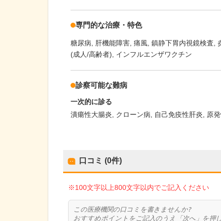
専門的な治療・特色
糖尿病
肝機能障害
痛風
鎮静下胃内視鏡検査
(成人/高齢者)
インフルエンザワクチン
診察可能な難病
一次的に診る
潰瘍性大腸炎
クローン病
自己免疫性肝炎
原発
口コミ (0件)
※100文字以上800文字以内でご記入ください