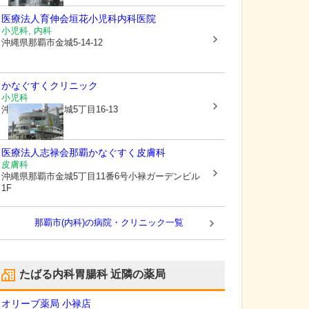
医療法人育伸会垣花小児科内科医院
小児科, 内科
沖縄県那覇市
金城5-14-12
かなぐすくクリニック
小児科
沖縄県那覇市
金城5丁目16-13
医療法人志禄会那覇かなぐすく皮膚科
皮膚科
沖縄県那覇市
金城5丁目11番6号小禄ガーデンビル
1F
那覇市(内科)の病院・クリニック一覧
たばる内科胃腸科
近隣の薬局
オリーブ薬局 小禄店