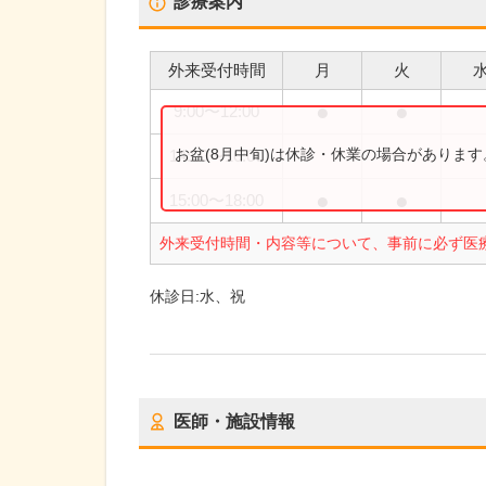
診療案内
外来受付時間
月
火
●
●
9:00
〜
12:00
お盆(8月中旬)は休診・休業の場合がありま
14:00
〜
16:00
●
●
15:00
〜
18:00
外来受付時間・内容等について、事前に必ず医
休診日:
水、祝
医師・施設情報