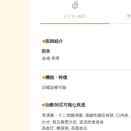
ドクター紹介
専
医師紹介
院長
金城 幸博
機能・特徴
日曜診療可能
治療/対応可能な疾患
胃潰瘍・十二指腸潰瘍
過敏性腸症候群
口内炎
かぜ
前立腺肥大症
逆流性食道炎
高血圧, 糖尿病, 高脂血症