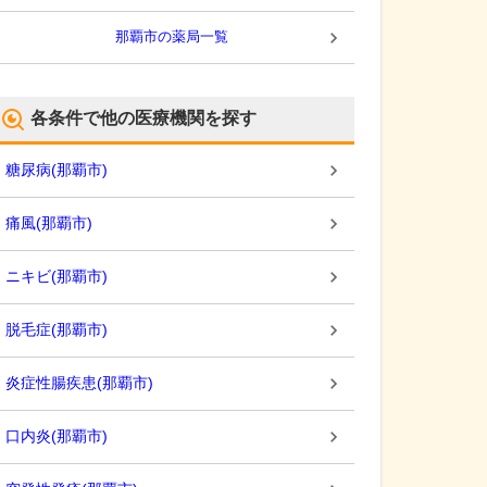
那覇市
の薬局一覧
各条件で他の医療機関を探す
糖尿病
(
那覇市
)
痛風
(
那覇市
)
ニキビ
(
那覇市
)
脱毛症
(
那覇市
)
炎症性腸疾患
(
那覇市
)
口内炎
(
那覇市
)