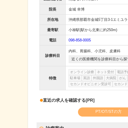
院長
金城 幸博
所在地
沖縄県那覇市金城5丁目3-1エミユラ
最寄駅
小禄駅
(駅から
北東に約250m
)
電話
098-858-0005
内科
、
胃腸科
、
小児科
、
皮膚科
診療科目
近くの医療機関を診療科目から探
オンライン診療
ネット受付
電話予
特徴
駐車場
英語
外国語
大病院
がん
セカンドオピニオン受診可
セカンド
直近の求人を確認する
[PR]
PT/OT/STの方