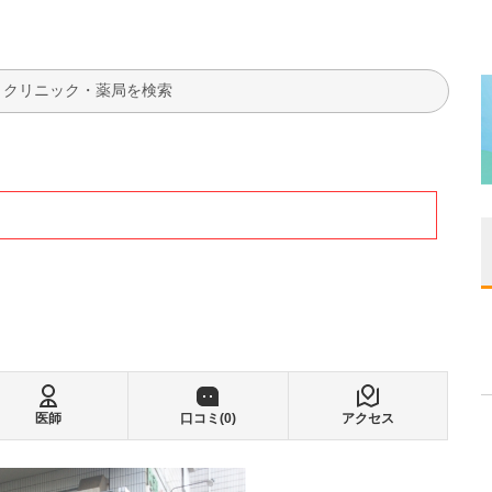
検索
医師
口コミ(
0
)
アクセス