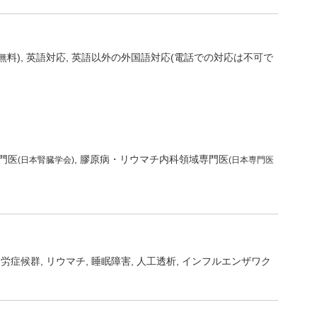
無料)
英語対応
英語以外の外国語対応(電話での対応は不可で
門医
膠原病・リウマチ内科領域専門医
(日本腎臓学会)
(日本専門医
疲労症候群
リウマチ
睡眠障害
人工透析
インフルエンザワク