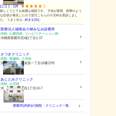
5
口コミ:
1
件
新しくてとても綺麗な病院です。 子供が夜間、痙攣のよう
な症状が発生したので翌日こちらの小児科を受診しまし
た。 うまく伝え...
続きを読む
医療法人城南会
小禄みなみ診療所
内科, 心療内科, リハビリテーション科
沖縄県那覇市
宮城1丁目1-37
さつきクリニック
内科, 胃腸科, 小児科
沖縄県那覇市
宇栄原一丁目18番23号
あじとみクリニック
内科, 小児科
沖縄県那覇市
高良1丁目10-7
那覇市(内科)の病院・クリニック一覧