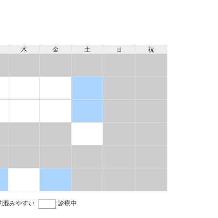
木
金
土
日
祝
的混みやすい
:
診療中