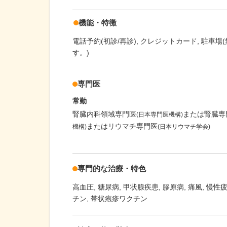
機能・特徴
電話予約(初診/再診)
クレジットカード
駐車場(
す。)
専門医
常勤
腎臓内科領域専門医
または腎臓専
(日本専門医機構)
またはリウマチ専門医
機構)
(日本リウマチ学会)
専門的な治療・特色
高血圧
糖尿病
甲状腺疾患
膠原病
痛風
慢性
チン
帯状疱疹ワクチン