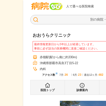
病院なび
人で選べる医院検索
おおうらクリニック
最終情報更新日から5年以上が経過しています。
事前に必ず該当の医療機関に直接ご確認ください。
赤嶺駅
(駅から
南に約330m
)
沖縄県那覇市高良3丁目5-22
内科
※
26
23
482
アクセス数
7月
:
6月
:
過去12ヶ月:
医院トップ
診療案内