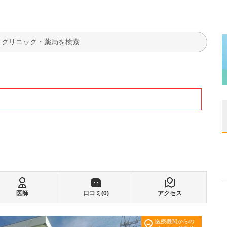
検索
医師
口コミ(
0
)
アクセス
医療機関からの