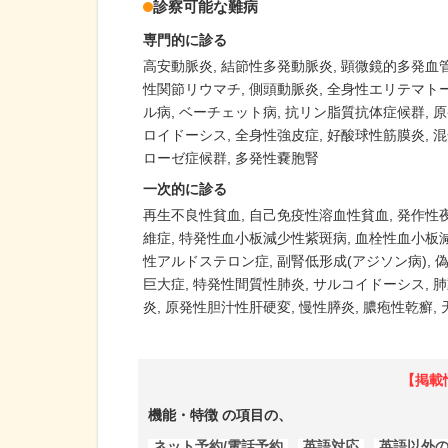
診察可能な難病
専門的に診る
高安動脈炎
結節性多発動脈炎
顕微鏡的多発血
性関節リウマチ
側頭動脈炎
全身性エリテマト
ル病
ベーチェット病
抗リン脂質抗体症候群
原
ロイドーシス
全身性強皮症
好酸球性筋膜炎
混
ローゼ症候群
多発性嚢胞腎
一次的に診る
再生不良性貧血
自己免疫性溶血性貧血
発作性
維症
特発性血小板減少性紫斑病
血栓性血小板減
性アルドステロン症
副腎低形成(アジソン病)
巨大症
特発性間質性肺炎
サルコイドーシス
肺
炎
原発性胆汁性肝硬変
慢性膵炎
膿疱性乾癬
【掲載
機能・特徴
の項目の、
ネット予約/電話予約
,
英語対応
,
英語以外