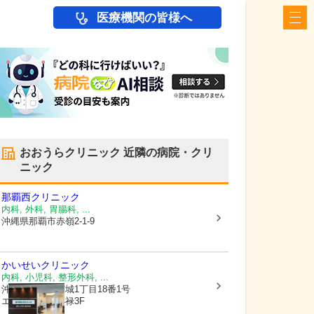
医療機関の皆様へ
おおうらクリニック
近隣の病院・クリ
ニック
那覇西クリニック
内科, 外科, 胃腸科, ...
沖縄県那覇市
赤嶺2-1-9
かいせいクリニック
内科, 小児科, 整形外科, ...
沖縄県那覇市
宮城1丁目18番1号
エススタジオ小禄3F