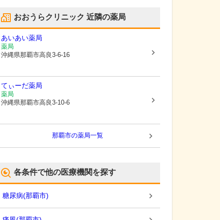
おおうらクリニック
近隣の薬局
あいあい薬局
薬局
沖縄県那覇市
高良3-6-16
てぃーだ薬局
薬局
沖縄県那覇市
高良3-10-6
那覇市
の薬局一覧
各条件で他の医療機関を探す
糖尿病
(
那覇市
)
痛風
(
那覇市
)