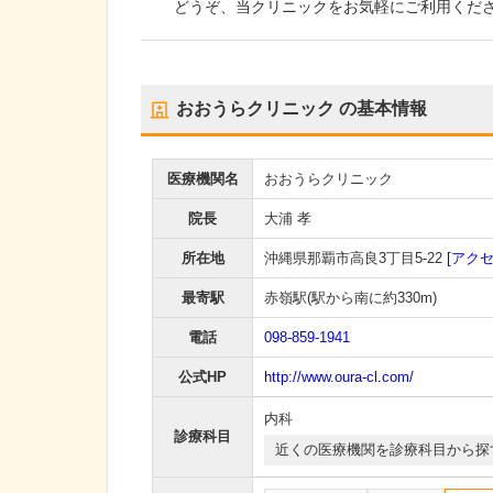
どうぞ、当クリニックをお気軽にご利用くだ
おおうらクリニック
の基本情報
医療機関名
おおうらクリニック
院長
大浦 孝
所在地
沖縄県那覇市高良3丁目5-22
[アクセ
最寄駅
赤嶺駅
(駅から
南に約330m
)
電話
098-859-1941
公式HP
http://www.oura-cl.com/
内科
診療科目
近くの医療機関を診療科目から探