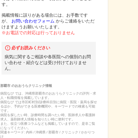
す。
掲載情報に誤りがある場合には、お手数です
が、
お問い合わせフォーム
からご連絡をいただ
けますようお願いいたします。
※お電話での対応は行っておりません
必ずお読みください
病気に関するご相談や各医院への個別のお問
い合わせ・紹介などは受け付けておりませ
ん。
那覇市
の
おおうらクリニック
情報
病院なび では、
沖縄県
那覇市
の
おおうらクリニック
の
評判・求
人・転職
情報を掲載しています。
病院なび では市区町村別/診療科目別に病院・医院・薬局を探せ
るほか、予約ができる医療機関や、キーワードでの検索も可能
です。
病院を探したい時、診療時間を調べたい時、医師求人や看護師
求人、薬剤師求人情報を知りたい時に便利です。
また、役立つ医療コラムなども掲載していますので、是非ご覧
になってください。
関連キーワード:
内科 / 沖縄県 / 那覇市 / クリニック / かかりつ
け