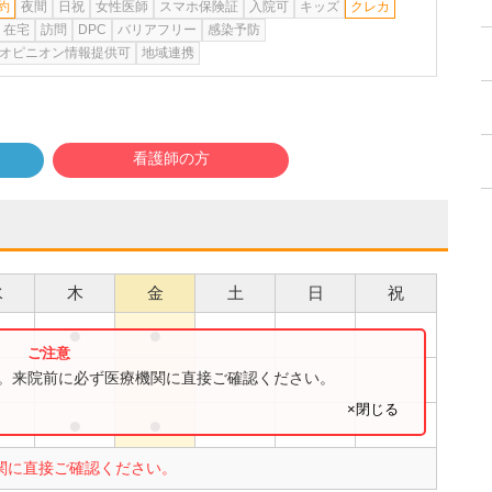
約
夜間
日祝
女性医師
スマホ保険証
入院可
キッズ
クレカ
在宅
訪問
DPC
バリアフリー
感染予防
オピニオン情報提供可
地域連携
看護師の方
水
木
金
土
日
祝
●
●
●
●
す。来院前に必ず医療機関に直接ご確認ください。
×閉じる
●
●
●
関に直接ご確認ください。