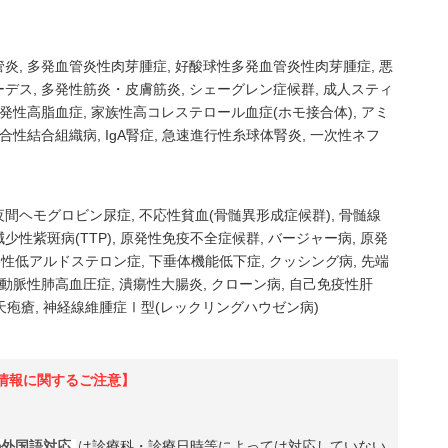
管炎
多発血管炎性肉芽腫症
好酸球性多発血管炎性肉芽腫症
悪
ーデス
多発性筋炎・皮膚筋炎
シェーグレン症候群
成人スティ
発性高脂血症
家族性高コレステロール血症(ホモ接合体)
アミ
合性結合組織病
IgA腎症
急速進行性糸球体腎炎
一次性ネフ
夜間ヘモグロビン尿症
不応性貧血(骨髄異形成症候群)
骨髄線
少性紫斑病(TTP)
原発性免疫不全症候群
バージャー病
原発
偽性低アルドステロン症
下垂体機能低下症
クッシング病
先端
動脈性肺高血圧症
潰瘍性大腸炎
クローン病
自己免疫性肝
天疱瘡
神経線維腫症Ⅰ型(レックリングハウゼン病)
情報に関するご注意】
の外国語対応
は診療科・診療日時等によっては対応していない