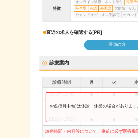
オンライン診療
ネット受付
電話予
特徴
駐車場
英語
外国語
大病院
がん
セカンドオピニオン受診可
セカンド
直近の求人を確認する
[PR]
医師の方
診療案内
診療時間
月
火
●
●
8:30
〜
11:30
お盆(8月中旬)は休診・休業の場合がありま
8:30
〜
12:30
●
●
13:30
〜
17:30
診療時間・内容等について、事前に必ず医療機