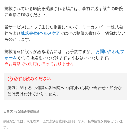
掲載されている医院を受診される場合は、事前に必ず該当の医院
に直接ご確認ください。
当サービスによって生じた損害について、ミーカンパニー株式会
社および
株式会社eヘルスケア
ではその賠償の責任を一切負わない
ものとします。
掲載情報に誤りがある場合には、お手数ですが、
お問い合わせフ
ォーム
からご連絡をいただけますようお願いいたします。
※お電話での対応は行っておりません
必ずお読みください
病気に関するご相談や各医院への個別のお問い合わせ・紹介な
どは受け付けておりません。
大田区
の
京浜診療所
情報
病院なび では、
東京都
大田区
の
京浜診療所
の
評判・求人・転職
情報を掲載していま
す。