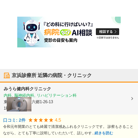
京浜診療所
近隣の病院・クリニック
みうら健内科クリニック
内科, 脳神経内科, リハビリテーション科
東京都大田区
東六郷1-26-13
1F
4.5
口コミ:
2
件
令和元年開業のとても綺麗で清潔感あふれるクリニックです。 診察もさること
ながら、とても丁寧に説明していただいて、話しやす...
続きを読む