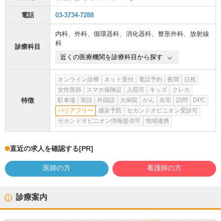
電話
03-3734-7288
内科
、
外科
、
循環器科
、
消化器科
、
整形外科
、
放射線
科
診療科目
近くの医療機関を診療科目から探す
オンライン診療
ネット受付
電話予約
夜間
日祝
女性医師
スマホ保険証
入院可
キッズ
クレカ
特徴
駐車場
英語
外国語
大病院
がん
在宅
訪問
DPC
バリアフリー
感染予防
セカンドオピニオン受診可
セカンドオピニオン情報提供可
地域連携
直近の求人を確認する
[PR]
医師の方
看護師の方
診療案内