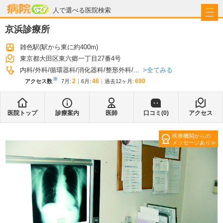
病院なび
人で選べる医院検索
京浜診療所
雑色駅
(駅から
東に約400m
)
東京都大田区東六郷一丁目27番4号
全てみる
内科
外科
循環器科
消化器科
整形外科
...
※
2
46
690
アクセス数
7月
:
6月
:
過去12ヶ月:
医院トップ
診療案内
医師
口コミ(
0
)
アクセス
医療機関からの
メッセージあり