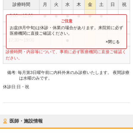
診療時間
月
火
水
木
金
土
日
祝
●
●
●
●
●
●
9:00
〜
12:00
●
●
●
●
●
お盆(8月中旬)は休診・休業の場合があります。来院前に必ず
14:00
〜
16:30
医療機関に直接ご確認ください。
●
17:30
〜
19:00
×閉じる
診療時間・内容等について、事前に必ず医療機関に直接ご確認く
ださい。
備考:
毎月第3日曜午前に内科外来のみ診察いたします。 夜間診療
は水曜のみです。
休診日:
日・祝
医師・施設情報