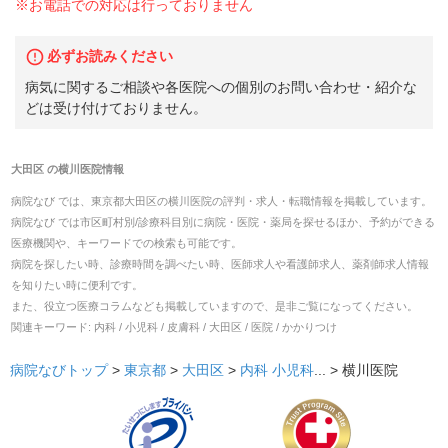
※お電話での対応は行っておりません
必ずお読みください
病気に関するご相談や各医院への個別のお問い合わせ・紹介な
どは受け付けておりません。
大田区
の
横川医院
情報
病院なび では、
東京都
大田区
の
横川医院
の
評判・求人・転職
情報を掲載しています。
病院なび では市区町村別/診療科目別に病院・医院・薬局を探せるほか、予約ができる
医療機関や、キーワードでの検索も可能です。
病院を探したい時、診療時間を調べたい時、医師求人や看護師求人、薬剤師求人情報
を知りたい時に便利です。
また、役立つ医療コラムなども掲載していますので、是非ご覧になってください。
関連キーワード:
内科 / 小児科 / 皮膚科 / 大田区 / 医院 / かかりつけ
病院なびトップ
>
東京都
>
大田区
>
内科
小児科
... >
横川医院