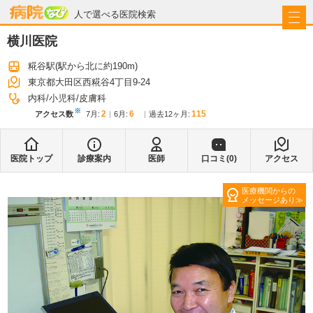
病院なび
人で選べる医院検索
横川医院
糀谷駅
(駅から
北に約190m
)
東京都大田区西糀谷4丁目9-24
内科
小児科
皮膚科
※
2
6
115
アクセス数
7月
:
6月
:
過去12ヶ月:
医院トップ
診療案内
医師
口コミ(
0
)
アクセス
医療機関からの
メッセージあり