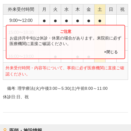
外来受付時間
月
火
水
木
金
土
日
祝
●
●
●
●
●
●
9:00
〜
12:00
●
15:00
〜
18:30
お盆(8月中旬)は休診・休業の場合があります。来院前に必ず
●
医療機関に直接ご確認ください。
15:00
〜
19:00
×閉じる
●
●
●
16:00
〜
19:00
外来受付時間・内容等について、事前に必ず医療機関に直接ご確
認ください。
備考:
理学療法(火)午後3:00～5:30(土)午前8:00～11:00
休診日:
日、祝
医師・施設情報