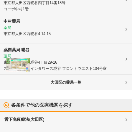
東京都大田区
西糀谷四丁目14番18号
コーポ中村1階
中村薬局
薬局
東京都大田区
西糀谷4-14-15
薬樹薬局 糀谷
薬局
東京都大田区
西糀谷4丁目29-16
ステーションツインタワーズ糀谷 フロントウエスト104号室
大田区
の薬局一覧
各条件で他の医療機関を探す
舌下免疫療法
(
大田区
)