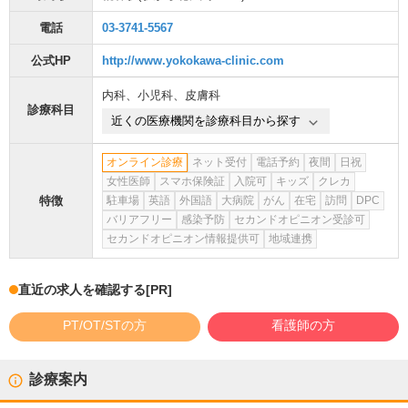
電話
03-3741-5567
公式HP
http://www.yokokawa-clinic.com
内科
、
小児科
、
皮膚科
診療科目
近くの医療機関を診療科目から探す
オンライン診療
ネット受付
電話予約
夜間
日祝
女性医師
スマホ保険証
入院可
キッズ
クレカ
特徴
駐車場
英語
外国語
大病院
がん
在宅
訪問
DPC
バリアフリー
感染予防
セカンドオピニオン受診可
セカンドオピニオン情報提供可
地域連携
直近の求人を確認する
[PR]
PT/OT/STの方
看護師の方
診療案内