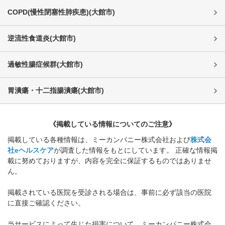
COPD(慢性閉塞性肺疾患)
(
大館市
)
逆流性食道炎
(
大館市
)
過敏性腸症候群
(
大館市
)
胃潰瘍・十二指腸潰瘍
(
大館市
)
《掲載している情報についてのご注意》
掲載している各種情報は、ミーカンパニー株式会社および
株式会
社eヘルスケア
が調査した情報をもとにしています。 正確な情報掲
載に努めておりますが、内容を完全に保証するものではありませ
ん。
掲載されている医院を受診される場合は、事前に必ず該当の医院
に直接ご確認ください。
当サービスによって生じた損害について、ミーカンパニー株式会