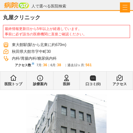
病院なび
人で選べる医院検索
丸屋クリニック
最終情報更新日から5年以上が経過しています。
事前に必ず該当の医療機関に直接ご確認ください。
東大館駅
(駅から
北東に約670m
)
秋田県大館市字中町30
内科
胃腸内科
糖尿病内科
※
36
38
561
アクセス数
7月
:
6月
:
過去12ヶ月:
医院トップ
診療案内
医師
口コミ(
0
)
アクセス