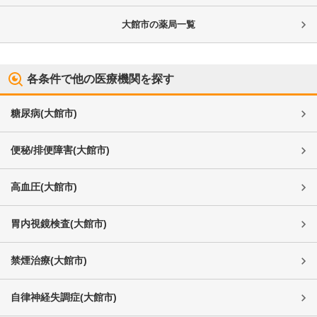
大館市
の薬局一覧
各条件で他の医療機関を探す
糖尿病
(
大館市
)
便秘/排便障害
(
大館市
)
高血圧
(
大館市
)
胃内視鏡検査
(
大館市
)
禁煙治療
(
大館市
)
自律神経失調症
(
大館市
)