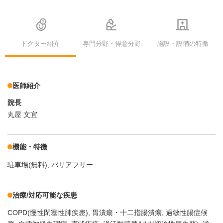
ドクター紹介
専門分野・得意分野
施設・設備の特徴
医師紹介
院長
丸屋 文宜
機能・特徴
駐車場(無料)
バリアフリー
治療/対応可能な疾患
COPD(慢性閉塞性肺疾患)
胃潰瘍・十二指腸潰瘍
過敏性腸症候