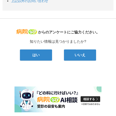
上記以外のお問い合わせ
病院なび
からのアンケートにご協力ください。
知りたい情報は見つかりましたか?
はい
いいえ