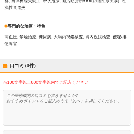
群
自律神経失調症
帯状疱疹
過活動膀胱/UUI(切迫性尿失禁)
逆
流性食道炎
専門的な治療・特色
高血圧
禁煙治療
糖尿病
大腸内視鏡検査
胃内視鏡検査
便秘/排
便障害
口コミ (0件)
※100文字以上800文字以内でご記入ください