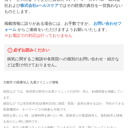
社および
株式会社eヘルスケア
ではその賠償の責任を一切負わない
ものとします。
掲載情報に誤りがある場合には、お手数ですが、
お問い合わせフ
ォーム
からご連絡をいただけますようお願いいたします。
※お電話での対応は行っておりません
必ずお読みください
病気に関するご相談や各医院への個別のお問い合わせ・紹介な
どは受け付けておりません。
大館市
の
医療法人 丸屋クリニック
情報
病院なび では、
秋田県
大館市
の
丸屋クリニック
の
評判・求人・転職
情報を掲載してい
ます。
病院なび では市区町村別/診療科目別に病院・医院・薬局を探せるほか、予約ができる
医療機関や、キーワードでの検索も可能です。
病院を探したい時、診療時間を調べたい時、医師求人や看護師求人、薬剤師求人情報
を知りたい時に便利です。
また、役立つ医療コラムなども掲載していますので、是非ご覧になってください。