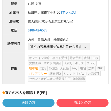
院長
丸屋 文宜
所在地
秋田県大館市字中町30
[アクセス]
最寄駅
東大館駅
(駅から
北東に約670m
)
電話
0186-42-6565
内科
、
胃腸内科
、
糖尿病内科
診療科目
近くの医療機関を診療科目から探す
オンライン診療
ネット受付
電話予約
夜間
日祝
女性医師
スマホ保険証
入院可
キッズ
クレカ
特徴
駐車場
英語
外国語
大病院
がん
在宅
訪問
DPC
バリアフリー
感染予防
セカンドオピニオン受診可
セカンドオピニオン情報提供可
地域連携
直近の求人を確認する
[PR]
医師の方
看護師の方