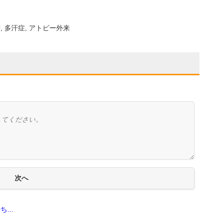
術, 多汗症, アトピー外来
...