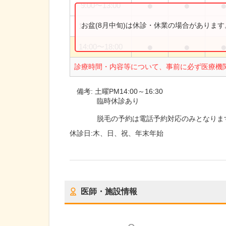
●
●
9:00
〜
13:00
お盆(8月中旬)は休診・休業の場合がありま
14:00
〜
16:30
●
●
14:00
〜
18:00
診療時間・内容等について、事前に必ず医療機
備考:
土曜PM14:00～16:30
臨時休診あり
脱毛の予約は電話予約対応のみとなりま
休診日:
木、日、祝、年末年始
医師・施設情報