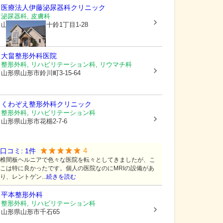
医療法人
伊藤泌尿器科クリニック
泌尿器科, 皮膚科
山形県山形市
五十鈴1丁目1-28
大畠整形外科医院
整形外科, リハビリテーション科, リウマチ科
山形県山形市
鈴川町3-15-64
くわぞえ整形外科クリニック
整形外科, リハビリテーション科
山形県山形市
花楯2-7-6
4
口コミ:
1
件
椎間板ヘルニアで色々な医院を転々としてきましたが、こ
こは特に良かったです。個人の医院なのにMRIの設備があ
り、レントゲン...
続きを読む
平本整形外科
整形外科, リハビリテーション科
山形県山形市
千石65