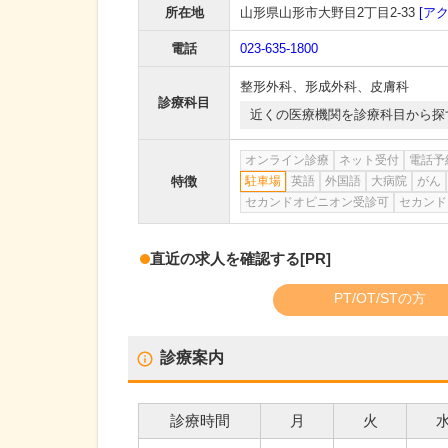
所在地
山形県山形市大野目2丁目2-33
[ア
電話
023-635-1800
整形外科
、
形成外科
、
皮膚科
診療科目
近くの医療機関を診療科目から探
オンライン診療
ネット受付
電話予
特徴
駐車場
英語
外国語
大病院
がん
セカンドオピニオン受診可
セカンド
直近の求人を確認する
[PR]
PT/OT/STの方
診療案内
診療時間
月
火