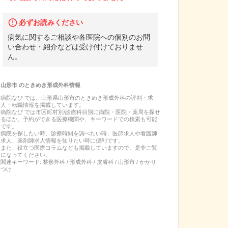
必ずお読みください
病気に関するご相談や各医院への個別のお問
い合わせ・紹介などは受け付けておりませ
ん。
山形市
の
ときめき形成外科
情報
病院なび では、
山形県
山形市
の
ときめき形成外科
の
評判・求
人・転職
情報を掲載しています。
病院なび では市区町村別/診療科目別に病院・医院・薬局を探せ
るほか、予約ができる医療機関や、キーワードでの検索も可能
です。
病院を探したい時、診療時間を調べたい時、医師求人や看護師
求人、薬剤師求人情報を知りたい時に便利です。
また、役立つ医療コラムなども掲載していますので、是非ご覧
になってください。
関連キーワード:
整形外科 / 形成外科 / 皮膚科 / 山形市 / かかり
つけ