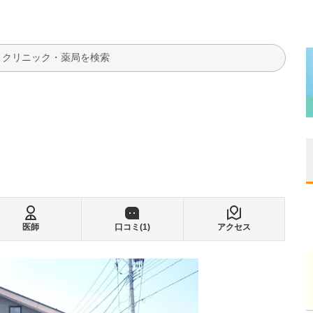
検索
医師
口コミ(
1
)
アクセス