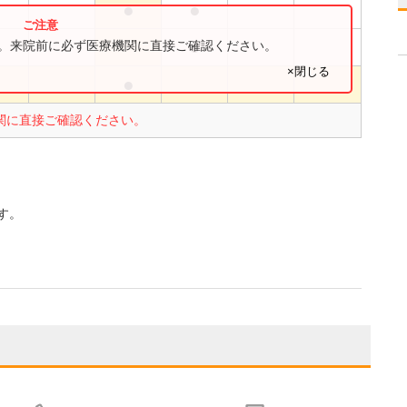
●
●
●
●
す。来院前に必ず医療機関に直接ご確認ください。
×閉じる
●
●
関に直接ご確認ください。
す。