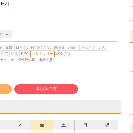
クセス]
す
約
夜間
日祝
女性医師
スマホ保険証
入院可
キッズ
クレカ
在宅
訪問
DPC
バリアフリー
感染予防
オピニオン情報提供可
地域連携
看護師の方
水
木
金
土
日
祝