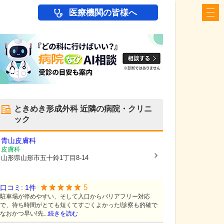
医療機関の皆様へ
ときめき形成外科
近隣の病院・クリニ
ック
青山皮膚科
皮膚科
山形県山形市
五十鈴1丁目8-14
5
口コミ:
1
件
駐車場が停めやすい、そして入口からバリアフリー対応
で、待ち時間がとても短くてすごくよかった!診察も的確で
なおかつ早い!先...
続きを読む