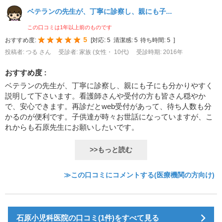
ベテランの先生が、丁寧に診察し、親にも子...
この口コミは1年以上前のものです
5
おすすめ度:
[
対応:
5
清潔感:
5
待ち時間:
5
]
投稿者: つる さん
受診者: 家族 (女性・ 10代)
受診時期: 2016年
おすすめ度 :
ベテランの先生が、丁寧に診察し、親にも子にも分かりやすく
説明して下さいます。看護師さんや受付の方も皆さん穏やか
で、安心できます。再診だとweb受付があって、待ち人数も分
かるのが便利です。子供達が時々お世話になっていますが、こ
れからも石原先生にお願いしたいです。
>>もっと読む
≫この口コミにコメントする(医療機関の方向け)
石原小児科医院の口コミ(1件)をすべて見る