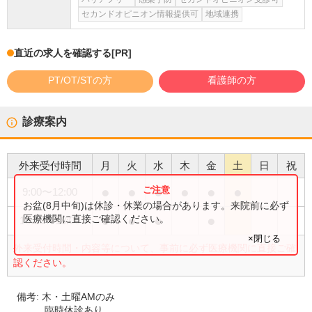
セカンドオピニオン情報提供可
地域連携
直近の求人を確認する
[PR]
PT/OT/STの方
看護師の方
診療案内
外来受付時間
月
火
水
木
金
土
日
祝
●
●
●
●
●
●
9:00
〜
12:00
お盆(8月中旬)は休診・休業の場合があります。来院前に必ず
●
●
●
●
医療機関に直接ご確認ください。
15:30
〜
18:00
×閉じる
外来受付時間・内容等について、事前に必ず医療機関に直接ご確
認ください。
備考:
木・土曜AMのみ
臨時休診あり