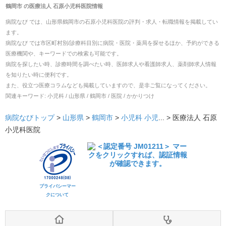
鶴岡市
の
医療法人 石原小児科医院
情報
病院なび では、
山形県
鶴岡市
の
石原小児科医院
の
評判・求人・転職
情報を掲載してい
ます。
病院なび では市区町村別/診療科目別に病院・医院・薬局を探せるほか、予約ができる
医療機関や、キーワードでの検索も可能です。
病院を探したい時、診療時間を調べたい時、医師求人や看護師求人、薬剤師求人情報
を知りたい時に便利です。
また、役立つ医療コラムなども掲載していますので、是非ご覧になってください。
関連キーワード:
小児科 / 山形県 / 鶴岡市 / 医院 / かかりつけ
病院なびトップ
>
山形県
>
鶴岡市
>
小児科
小児
... >
医療法人 石原
小児科医院
プライバシーマー
クについて