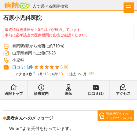
病院なび
人で選べる医院検索
石原小児科医院
最終情報更新日から5年以上が経過しています。
事前に必ず該当の医療機関に直接ご確認ください。
鶴岡駅
(駅から
南西に約710m
)
山形県鶴岡市上畑町3-23
小児科
口コミ:
1
件
5.00
※
13
13
179
アクセス数
7月
:
6月
:
過去12ヶ月:
医院トップ
診療案内
医師
口コミ(
1
)
アクセス
医療機関からの
患者さんへのメッセージ
メッセージあり
Webによる受付を行っています。