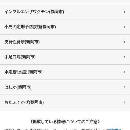
インフルエンザワクチン
(
鶴岡市
)
小児の定期予防接種
(
鶴岡市
)
突発性発疹
(
鶴岡市
)
手足口病
(
鶴岡市
)
水疱瘡(水痘)
(
鶴岡市
)
はしか
(
鶴岡市
)
おたふくかぜ
(
鶴岡市
)
《掲載している情報についてのご注意》