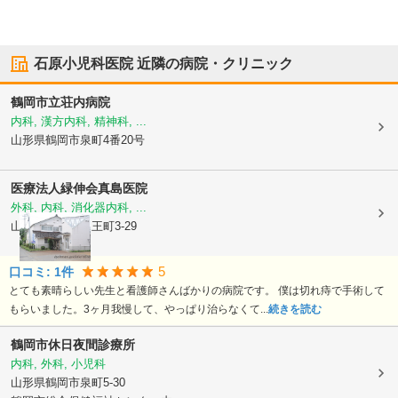
石原小児科医院
近隣の病院・クリニック
鶴岡市立荘内病院
内科, 漢方内科, 精神科, ...
山形県鶴岡市
泉町4番20号
医療法人緑伸会
真島医院
外科, 内科, 消化器内科, ...
山形県鶴岡市
山王町3-29
5
口コミ:
1
件
とても素晴らしい先生と看護師さんばかりの病院です。 僕は切れ痔で手術して
もらいました。3ヶ月我慢して、やっぱり治らなくて...
続きを読む
鶴岡市休日夜間診療所
内科, 外科, 小児科
山形県鶴岡市
泉町5-30