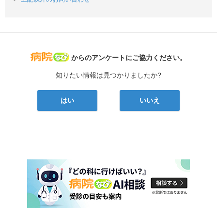
病院なび
からのアンケートにご協力ください。
知りたい情報は見つかりましたか?
はい
いいえ