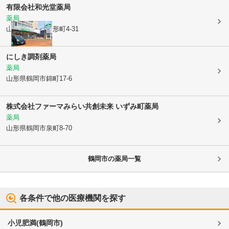
有限会社
和光堂薬局
薬局
山形県鶴岡市
新形町4-31
にしき調剤薬局
薬局
山形県鶴岡市
錦町17-6
株式会社ファーマみらい
共創未来 いずみ町薬局
薬局
山形県鶴岡市
泉町8-70
鶴岡市
の薬局一覧
各条件で他の医療機関を探す
小児肥満
(
鶴岡市
)