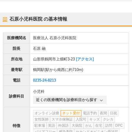
石原小児科医院
の基本情報
医療機関名
医療法人 石原小児科医院
院長
石原 融
所在地
山形県鶴岡市上畑町3-23
[アクセス]
最寄駅
鶴岡駅
(駅から
南西に約710m
)
電話
0235-24-8213
小児科
診療科目
近くの医療機関を診療科目から探す
オンライン診療
ネット受付
電話予約
夜間
日祝
女性医師
スマホ保険証
入院可
キッズ
クレカ
特徴
駐車場
英語
外国語
大病院
がん
在宅
訪問
DPC
バリアフリー
感染予防
セカンドオピニオン受診可