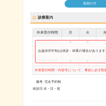
医師の方
診療案内
外来受付時間
月
火
●
●
10:00
〜
12:45
お盆(8月中旬)は休診・休業の場合がありま
10:00
〜
13:45
●
●
16:00
〜
18:45
外来受付時間・内容等について、事前に必ず医
備考:
完全予約制
休診日:
水・日・祝