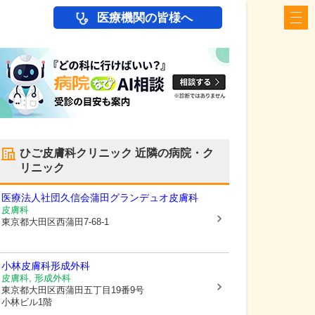
医療機関の皆様へ
ひご皮膚科クリニック
近隣の病院・ク
リニック
医療法人社団久信会
蒲田グランデュオ皮膚科
皮膚科
東京都大田区
西蒲田7-68-1
小林皮膚科形成外科
皮膚科, 形成外科
東京都大田区
西蒲田五丁目19番9号
小林ビル1階