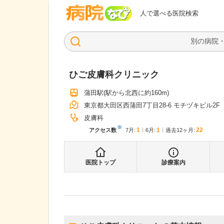
病院なび
人で選べる医院検索
ひご皮膚科クリニック
蒲田駅
(駅から
北西に約160m
)
東京都大田区西蒲田7丁目28-6 モチヅキビル2F
皮膚科
※
1
1
22
アクセス数
7月
:
6月
:
過去12ヶ月:
医院トップ
診療案内