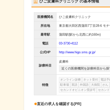
ひご皮膚科クリニック
の基本情報
医療機関名
ひご皮膚科クリニック
所在地
東京都大田区西蒲田7丁目28-6 モチ
最寄駅
蒲田駅
(駅から
北西に約160m
)
電話
03-3730-4112
公式HP
http://www.higo.sms.gr.jp/
皮膚科
診療科目
近くの医療機関を診療科目から探
オンライン診療
ネット受付
電話予
特徴
駐車場
英語
外国語
大病院
がん
セカンドオピニオン受診可
セカンド
直近の求人を確認する
[PR]