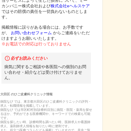
当サービスによって生じた損害について、ミー
カンパニー株式会社および
株式会社eヘルスケア
ではその賠償の責任を一切負わないものとしま
す。
掲載情報に誤りがある場合には、お手数です
が、
お問い合わせフォーム
からご連絡をいただ
けますようお願いいたします。
※お電話での対応は行っておりません
必ずお読みください
病気に関するご相談や各医院への個別のお問
い合わせ・紹介などは受け付けておりませ
ん。
大田区
の
ひご皮膚科クリニック
情報
病院なび では、
東京都
大田区
の
ひご皮膚科クリニック
の
評判・
求人・転職
情報を掲載しています。
病院なび では市区町村別/診療科目別に病院・医院・薬局を探せ
るほか、予約ができる医療機関や、キーワードでの検索も可能
です。
病院を探したい時、診療時間を調べたい時、医師求人や看護師
求人、薬剤師求人情報を知りたい時に便利です。
また、役立つ医療コラムなども掲載していますので、是非ご覧