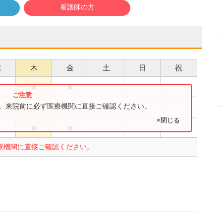
看護師の方
水
木
金
土
日
祝
●
●
●
す。来院前に必ず医療機関に直接ご確認ください。
×閉じる
●
●
療機関に直接ご確認ください。