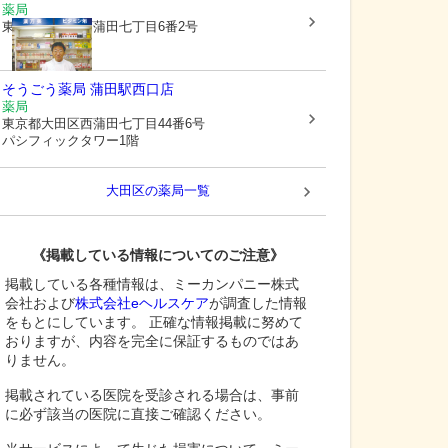
薬局
東京都大田区
西蒲田七丁目6番2号
そうごう薬局 蒲田駅西口店
薬局
東京都大田区
西蒲田七丁目44番6号
パシフィックタワー1階
大田区
の薬局一覧
《掲載している情報についてのご注意》
掲載している各種情報は、ミーカンパニー株式
会社および
株式会社eヘルスケア
が調査した情報
をもとにしています。 正確な情報掲載に努めて
おりますが、内容を完全に保証するものではあ
りません。
掲載されている医院を受診される場合は、事前
に必ず該当の医院に直接ご確認ください。