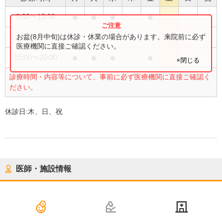
●
●
●
●
9:00
〜
13:00
●
お盆(8月中旬)は休診・休業の場合があります。来院前に必ず
9:00
〜
14:00
医療機関に直接ご確認ください。
●
●
●
●
15:00
〜
20:00
×閉じる
診療時間・内容等について、事前に必ず医療機関に直接ご確認く
ださい。
休診日:
木、日、祝
医師・施設情報