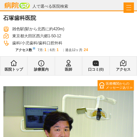
病院なび
人で選べる医院検索
石塚歯科医院
雑色駅
(駅から
北西に約420m
)
東京都大田区西六郷1-50-12
歯科
小児歯科
歯科口腔外科
※
1
1
24
アクセス数
7月
:
6月
:
過去12ヶ月:
医院トップ
診療案内
医師
口コミ(
0
)
アクセス
医療機関からの
メッセージあり