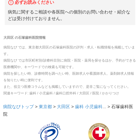
必ずお読みください
病気に関するご相談や各医院への個別のお問い合わせ・紹介な
どは受け付けておりません。
大田区
の
石塚歯科医院
情報
病院なび では、
東京都
大田区
の
石塚歯科医院
の
評判・求人・転職
情報を掲載していま
す。
病院なび では市区町村別/診療科目別に病院・医院・薬局を探せるほか、予約ができる
医療機関や、キーワードでの検索も可能です。
病院を探したい時、診療時間を調べたい時、医師求人や看護師求人、薬剤師求人情報
を知りたい時に便利です。
また、役立つ医療コラムなども掲載していますので、是非ご覧になってください。
関連キーワード:
歯科 / 小児歯科 / 歯科口腔外科 / 大田区 / 医院 / かかりつけ
病院なびトップ
>
東京都
>
大田区
>
歯科
小児歯科
... >
石塚歯科医
院