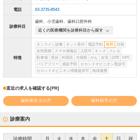
電話
03-3735-8543
歯科
、
小児歯科
、
歯科口腔外科
診療科目
近くの医療機関を診療科目から探す
オンライン診療
ネット受付
電話予約
夜間
日祝
女性医師
スマホ保険証
入院可
キッズ
クレカ
特徴
駐車場
英語
外国語
大病院
がん
在宅
訪問
DPC
バリアフリー
感染予防
セカンドオピニオン受診可
セカンドオピニオン情報提供可
地域連携
直近の求人を確認する
[PR]
歯科衛生士の方
歯科助手の方
診療案内
診療時間
月
火
水
木
金
土
日
祝