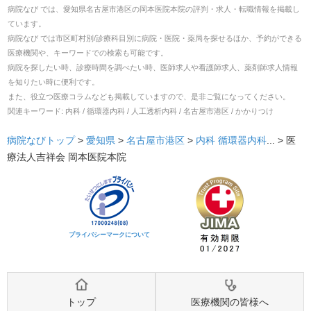
病院なび では、
愛知県
名古屋市港区
の
岡本医院本院
の
評判・求人・転職
情報を掲載し
ています。
病院なび では市区町村別/診療科目別に病院・医院・薬局を探せるほか、予約ができる
医療機関や、キーワードでの検索も可能です。
病院を探したい時、診療時間を調べたい時、医師求人や看護師求人、薬剤師求人情報
を知りたい時に便利です。
また、役立つ医療コラムなども掲載していますので、是非ご覧になってください。
関連キーワード:
内科 / 循環器内科 / 人工透析内科 / 名古屋市港区 / かかりつけ
病院なびトップ
>
愛知県
>
名古屋市港区
>
内科
循環器内科
... >
医
療法人吉祥会 岡本医院本院
プライバシーマークについて
トップ
医療機関の皆様へ