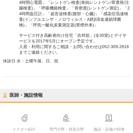
4時間心電図」「レントゲン検査(単純レントゲン/胃透視/注
腸検査)」「呼吸機能検査」「骨密度(レントゲン測定)」「2
4時間血圧計」「超音波検査(腹部・心臓)」「感染症迅速検
査(インフルエンザ・ノロウィルス・A群β溶血連鎖球菌
検)」「呼気一酸化炭素測定器(禁煙外来)」
サービス付き高齢者向け住宅「吉祥舘」(全30室)とデイサ
ービスを2017年5月にオープン予定です。
入居・利用に関するご相談・お問い合わせは052-309-2818
までご連絡ください。
休診日:
水・土曜午後、日、祝
医師・施設情報
ドクター紹介
専門分野・得意分野
施設・設備の特徴