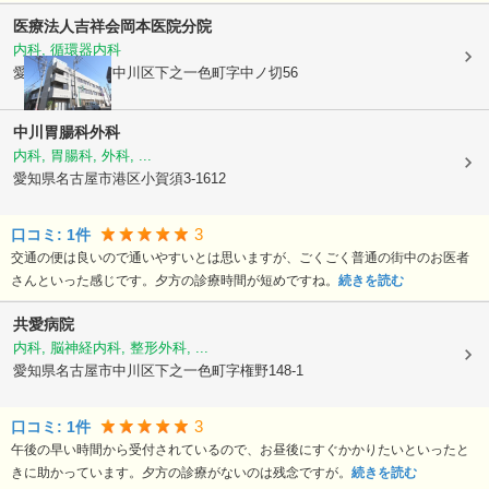
医療法人吉祥会
岡本医院分院
内科, 循環器内科
愛知県名古屋市中川区
下之一色町字中ノ切56
中川胃腸科外科
内科, 胃腸科, 外科, ...
愛知県名古屋市港区
小賀須3-1612
3
口コミ:
1
件
交通の便は良いので通いやすいとは思いますが、ごくごく普通の街中のお医者
さんといった感じです。夕方の診療時間が短めですね。
続きを読む
共愛病院
内科, 脳神経内科, 整形外科, ...
愛知県名古屋市中川区
下之一色町字権野148-1
3
口コミ:
1
件
午後の早い時間から受付されているので、お昼後にすぐかかりたいといったと
きに助かっています。夕方の診療がないのは残念ですが。
続きを読む