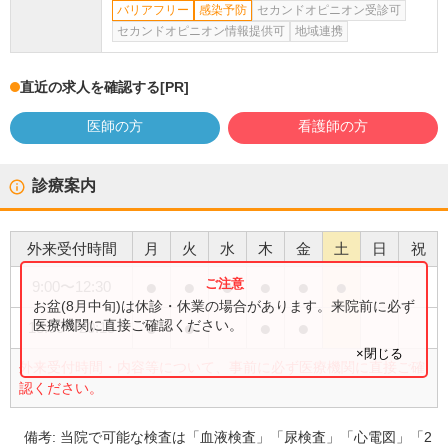
バリアフリー
感染予防
セカンドオピニオン受診可
セカンドオピニオン情報提供可
地域連携
直近の求人を確認する
[PR]
医師の方
看護師の方
診療案内
外来受付時間
月
火
水
木
金
土
日
祝
●
●
●
●
●
●
9:00
〜
12:30
お盆(8月中旬)は休診・休業の場合があります。来院前に必ず
●
●
●
●
医療機関に直接ご確認ください。
18:00
〜
20:15
×閉じる
外来受付時間・内容等について、事前に必ず医療機関に直接ご確
認ください。
備考:
当院で可能な検査は「血液検査」「尿検査」「心電図」「2