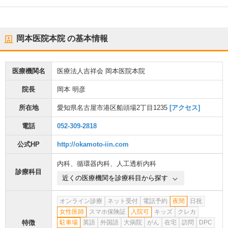
岡本医院本院
の基本情報
医療機関名
医療法人吉祥会 岡本医院本院
院長
岡本 明彦
所在地
愛知県名古屋市港区船頭場2丁目1235
[アクセス]
電話
052-309-2818
公式HP
http://okamoto-iin.com
内科
、
循環器内科
、
人工透析内科
診療科目
近くの医療機関を診療科目から探す
オンライン診療
ネット受付
電話予約
夜間
日祝
女性医師
スマホ保険証
入院可
キッズ
クレカ
特徴
駐車場
英語
外国語
大病院
がん
在宅
訪問
DPC