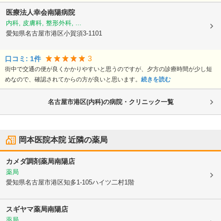
医療法人幸会南陽病院
内科, 皮膚科, 整形外科, ...
愛知県名古屋市港区
小賀須3-1101
3
口コミ:
1
件
街中で交通の便が良くかかりやすいと思うのですが、夕方の診療時間が少し短
めなので、確認されてからの方が良いと思います。
続きを読む
名古屋市港区(内科)の病院・クリニック一覧
岡本医院本院
近隣の薬局
カメダ調剤薬局南陽店
薬局
愛知県名古屋市港区
知多1-105ハイツ二村1階
スギヤマ薬局南陽店
薬局