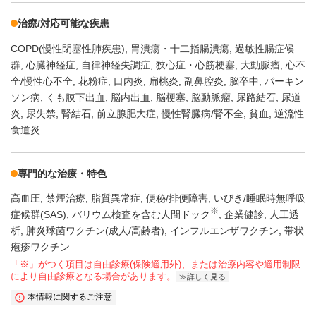
治療/対応可能な疾患
COPD(慢性閉塞性肺疾患)
胃潰瘍・十二指腸潰瘍
過敏性腸症候
群
心臓神経症
自律神経失調症
狭心症・心筋梗塞
大動脈瘤
心不
全/慢性心不全
花粉症
口内炎
扁桃炎
副鼻腔炎
脳卒中
パーキン
ソン病
くも膜下出血
脳内出血
脳梗塞
脳動脈瘤
尿路結石
尿道
炎
尿失禁
腎結石
前立腺肥大症
慢性腎臓病/腎不全
貧血
逆流性
食道炎
専門的な治療・特色
高血圧
禁煙治療
脂質異常症
便秘/排便障害
いびき/睡眠時無呼吸
※
症候群(SAS)
バリウム検査を含む人間ドック
企業健診
人工透
析
肺炎球菌ワクチン(成人/高齢者)
インフルエンザワクチン
帯状
疱疹ワクチン
「※」がつく項目は自由診療(保険適用外)、または治療内容や適用制限
により自由診療となる場合があります。
詳しく見る
本情報に関するご注意