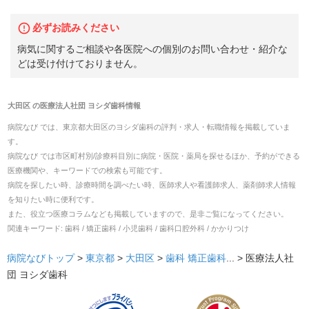
必ずお読みください
病気に関するご相談や各医院への個別のお問い合わせ・紹介な
どは受け付けておりません。
大田区
の
医療法人社団 ヨシダ歯科
情報
病院なび では、
東京都
大田区
の
ヨシダ歯科
の
評判・求人・転職
情報を掲載していま
す。
病院なび では市区町村別/診療科目別に病院・医院・薬局を探せるほか、予約ができる
医療機関や、キーワードでの検索も可能です。
病院を探したい時、診療時間を調べたい時、医師求人や看護師求人、薬剤師求人情報
を知りたい時に便利です。
また、役立つ医療コラムなども掲載していますので、是非ご覧になってください。
関連キーワード:
歯科 / 矯正歯科 / 小児歯科 / 歯科口腔外科 / かかりつけ
病院なびトップ
>
東京都
>
大田区
>
歯科
矯正歯科
... >
医療法人社
団 ヨシダ歯科