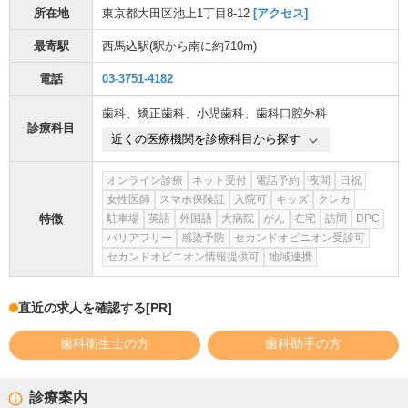
所在地
東京都大田区池上1丁目8-12
[アクセス]
最寄駅
西馬込駅
(駅から
南に約710m
)
電話
03-3751-4182
歯科
、
矯正歯科
、
小児歯科
、
歯科口腔外科
診療科目
近くの医療機関を診療科目から探す
オンライン診療
ネット受付
電話予約
夜間
日祝
女性医師
スマホ保険証
入院可
キッズ
クレカ
特徴
駐車場
英語
外国語
大病院
がん
在宅
訪問
DPC
バリアフリー
感染予防
セカンドオピニオン受診可
セカンドオピニオン情報提供可
地域連携
直近の求人を確認する
[PR]
歯科衛生士の方
歯科助手の方
診療案内