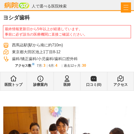
病院なび
人で選べる医院検索
ヨシダ歯科
最終情報更新日から5年以上が経過しています。
事前に必ず該当の医療機関に直接ご確認ください。
西馬込駅
(駅から
南に約710m
)
東京都大田区池上1丁目8-12
歯科
矯正歯科
小児歯科
歯科口腔外科
※
3
4
30
アクセス数
7月
:
6月
:
過去12ヶ月:
医院トップ
診療案内
医師
口コミ(
0
)
アクセス