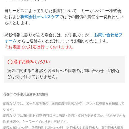
当サービスによって生じた損害について、ミーカンパニー株式会
社および
株式会社eヘルスケア
ではその賠償の責任を一切負わない
ものとします。
掲載情報に誤りがある場合には、お手数ですが、
お問い合わせフ
ォーム
からご連絡をいただけますようお願いいたします。
※お電話での対応は行っておりません
必ずお読みください
病気に関するご相談や各医院への個別のお問い合わせ・紹介な
どは受け付けておりません。
花巻市
の
小瀬川皮膚科医院
情報
病院なび では、
岩手県
花巻市
の
小瀬川皮膚科医院
の
評判・求人・転職
情報を掲載して
います。
病院なび では市区町村別/診療科目別に病院・医院・薬局を探せるほか、予約ができる
医療機関や、キーワードでの検索も可能です。
病院を探したい時、診療時間を調べたい時、医師求人や看護師求人、薬剤師求人情報