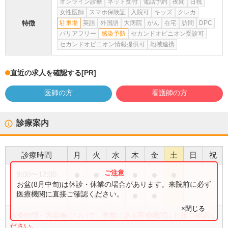
オンライン診療
ネット受付
電話予約
夜間
日祝
女性医師
スマホ保険証
入院可
キッズ
クレカ
特徴
駐車場
英語
外国語
大病院
がん
在宅
訪問
DPC
バリアフリー
感染予防
セカンドオピニオン受診可
セカンドオピニオン情報提供可
地域連携
直近の求人を確認する
[PR]
医師の方
看護師の方
診療案内
診療時間
月
火
水
木
金
土
日
祝
●
●
●
●
●
●
9:00
〜
12:00
お盆(8月中旬)は休診・休業の場合があります。来院前に必ず
●
●
●
●
医療機関に直接ご確認ください。
14:00
〜
17:45
×閉じる
診療時間・内容等について、事前に必ず医療機関に直接ご確認く
ださい。