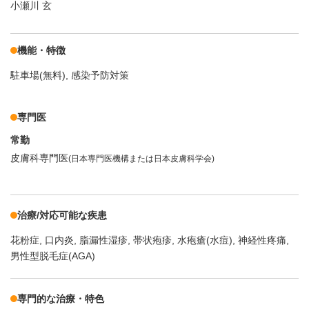
小瀬川 玄
機能・特徴
駐車場(無料)
感染予防対策
専門医
常勤
皮膚科専門医
(日本専門医機構または日本皮膚科学会)
治療/対応可能な疾患
花粉症
口内炎
脂漏性湿疹
帯状疱疹
水疱瘡(水痘)
神経性疼痛
男性型脱毛症(AGA)
専門的な治療・特色