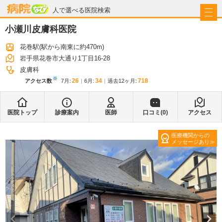
病院なび
人で選べる医院検索
小瀬川皮膚科医院
花巻駅
(駅から
南東に約470m
)
岩手県花巻市大通り1丁目16-28
皮膚科
※
26
34
718
アクセス数
7月
:
6月
:
過去12ヶ月:
医院トップ
診療案内
医師
口コミ(
0
)
アクセス
医療機関からの
メッセージあり