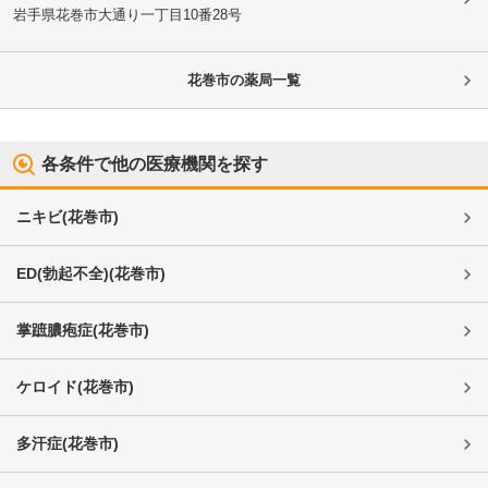
岩手県花巻市
大通り一丁目10番28号
花巻市
の薬局一覧
各条件で他の医療機関を探す
ニキビ
(
花巻市
)
ED(勃起不全)
(
花巻市
)
掌蹠膿疱症
(
花巻市
)
ケロイド
(
花巻市
)
多汗症
(
花巻市
)