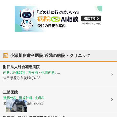
小瀬川皮膚科医院
近隣の病院・クリニック
財団法人
総合花巻病院
内科, 消化器科, 内分泌・代謝内科, ...
岩手県花巻市
花城町4-28
三浦医院
整形外科, 形成外科, 皮膚科
岩手県花巻市
若葉町2-5-22