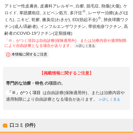
アトピー性皮膚炎
皮膚科アレルギー
白癬
脱毛症
熱傷(火傷)
ケ
※
ロイド
掌蹠膿疱症
エピペン処方
多汗症
レーザー治療(あざ/ほ
※
くろ)
ニキビ
乾癬
腋臭症(わきが)
ED(勃起不全)
肺炎球菌ワク
チン(成人/高齢者)
インフルエンザワクチン
帯状疱疹ワクチン
高
齢者のCOVID-19ワクチン(定期接種)
「※」がつく項目は自由診療(保険適用外)、または治療内容や適用制限
により自由診療となる場合があります。
詳しく見る
本情報に関するご注意
【掲載情報に関するご注意】
専門的な治療・特色
の項目の、
「※」がつく項目
は自由診療(保険適用外)、または治療内容や
適用制限により自由診療となる場合があります。
詳しく見る
口コミ (0件)