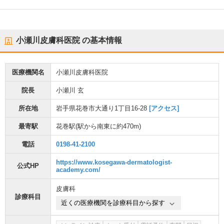
小瀬川皮膚科医院
の基本情報
医療機関名
小瀬川皮膚科医院
院長
小瀬川 玄
所在地
岩手県花巻市大通り1丁目16-28
[アクセス]
最寄駅
花巻駅
(駅から
南東に約470m
)
電話
0198-41-2100
https://www.kosegawa-dermatologist-
公式HP
academy.com/
皮膚科
診療科目
近くの医療機関を診療科目から探す