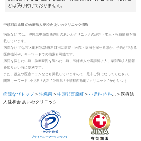
どは受け付けておりません。
中頭郡西原町
の
医療法人愛和会 あいわクリニック
情報
病院なび では、
沖縄県
中頭郡西原町
の
あいわクリニック
の
評判・求人・転職
情報を掲
載しています。
病院なび では市区町村別/診療科目別に病院・医院・薬局を探せるほか、予約ができる
医療機関や、キーワードでの検索も可能です。
病院を探したい時、診療時間を調べたい時、医師求人や看護師求人、薬剤師求人情報
を知りたい時に便利です。
また、役立つ医療コラムなども掲載していますので、是非ご覧になってください。
関連キーワード:
小児科 / 内科 / 沖縄県 / 中頭郡西原町 / クリニック / かかりつけ
病院なびトップ
>
沖縄県
>
中頭郡西原町
>
小児科
内科
... >
医療法
人愛和会 あいわクリニック
プライバシーマークについて