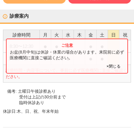
診療案内
診療時間
月
火
水
木
金
土
日
祝
●
●
●
●
●
8:30
〜
12:30
お盆(8月中旬)は休診・休業の場合があります。来院前に必ず
●
●
●
●
●
医療機関に直接ご確認ください。
14:00
〜
17:30
×閉じる
診療時間・内容等について、事前に必ず医療機関に直接ご確認く
ださい。
備考:
土曜日午後診察あり
受付は上記の30分前まで
臨時休診あり
休診日:
木、日、祝、年末年始