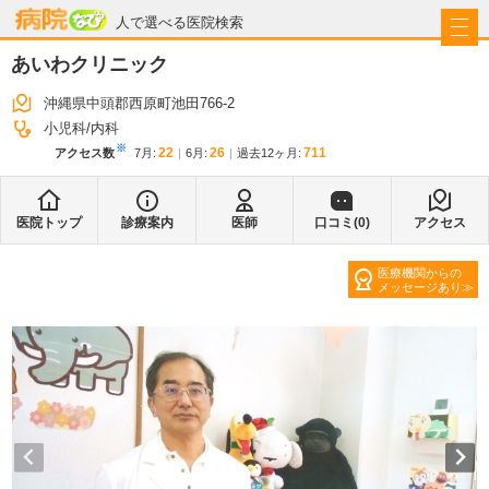
病院なび
人で選べる医院検索
あいわクリニック
沖縄県中頭郡西原町池田766-2
小児科
内科
※
22
26
711
アクセス数
7月
:
6月
:
過去12ヶ月:
医院トップ
診療案内
医師
口コミ(
0
)
アクセス
医療機関からの
メッセージあり