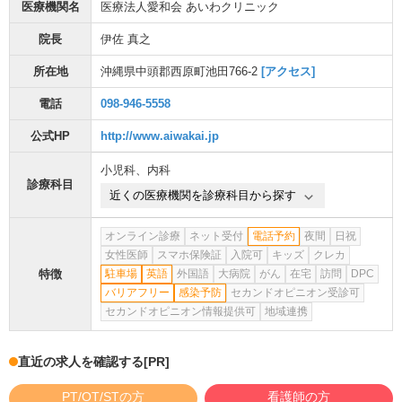
医療機関名
医療法人愛和会 あいわクリニック
院長
伊佐 真之
所在地
沖縄県中頭郡西原町池田766-2
[アクセス]
電話
098-946-5558
公式HP
http://www.aiwakai.jp
小児科
、
内科
診療科目
近くの医療機関を診療科目から探す
オンライン診療
ネット受付
電話予約
夜間
日祝
女性医師
スマホ保険証
入院可
キッズ
クレカ
特徴
駐車場
英語
外国語
大病院
がん
在宅
訪問
DPC
バリアフリー
感染予防
セカンドオピニオン受診可
セカンドオピニオン情報提供可
地域連携
直近の求人を確認する
[PR]
PT/OT/STの方
看護師の方