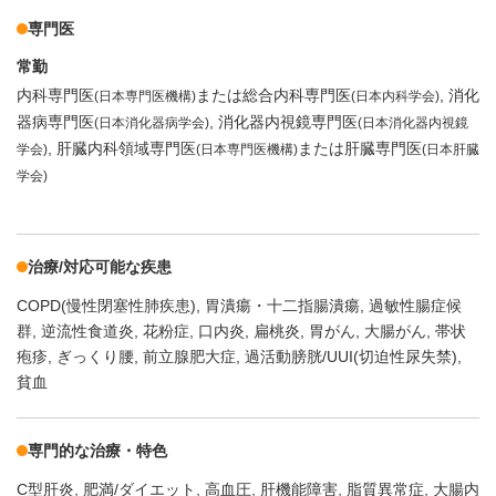
専門医
常勤
内科専門医
または総合内科専門医
消化
(日本専門医機構)
(日本内科学会)
器病専門医
消化器内視鏡専門医
(日本消化器病学会)
(日本消化器内視鏡
肝臓内科領域専門医
または肝臓専門医
学会)
(日本専門医機構)
(日本肝臓
学会)
治療/対応可能な疾患
COPD(慢性閉塞性肺疾患)
胃潰瘍・十二指腸潰瘍
過敏性腸症候
群
逆流性食道炎
花粉症
口内炎
扁桃炎
胃がん
大腸がん
帯状
疱疹
ぎっくり腰
前立腺肥大症
過活動膀胱/UUI(切迫性尿失禁)
貧血
専門的な治療・特色
C型肝炎
肥満/ダイエット
高血圧
肝機能障害
脂質異常症
大腸内