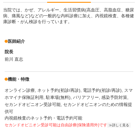
当院では、かぜ、アレルギー、生活習慣病(高血圧、高脂血症、糖尿
病、痛風など)などの一般的な内科診療に加え、内視鏡検査、各種健
康診断・がん検診を行っています。
医師紹介
院長
前川 直志
機能・特徴
オンライン診療
ネット予約(初診/再診)
電話予約(初診/再診)
スマ
ホマイナ保険証利用
駐車場(無料)
バリアフリー
感染予防対策
セカンドオピニオン受診可能
セカンドオピニオンのための情報提
供可
内視鏡検査のネット予約・電話予約可能
セカンドオピニオン受診可能
は自由診療(保険適用外)です
詳しく見る