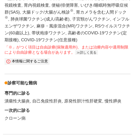
視鏡検査
胃内視鏡検査
便秘/排便障害
いびき/睡眠時無呼吸症候
※
群(SAS)
大腸ドック/大腸がん検診
胃カメラを含む人間ドック
※
肺炎球菌ワクチン(成人/高齢者)
子宮頸がんワクチン
インフル
エンザワクチン
麻疹・風疹混合(MR)ワクチン
RSウイルスワクチ
ン(60歳以上)
帯状疱疹ワクチン
高齢者のCOVID-19ワクチン(定
期接種)
COVID-19ワクチン(任意接種)
「※」がつく項目は自由診療(保険適用外)、または治療内容や適用制限
により自由診療となる場合があります。
詳しく見る
本情報に関するご注意
診察可能な難病
専門的に診る
潰瘍性大腸炎
自己免疫性肝炎
原発性胆汁性肝硬変
慢性膵炎
一次的に診る
クローン病