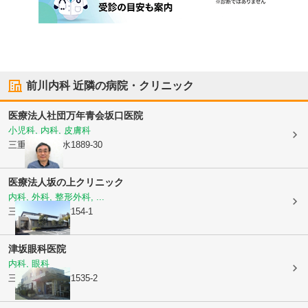
前川内科
近隣の病院・クリニック
医療法人社団万年青会
坂口医院
小児科, 内科, 皮膚科
三重県津市
垂水1889-30
医療法人
坂の上クリニック
内科, 外科, 整形外科, ...
三重県津市
藤方154-1
津坂眼科医院
内科, 眼科
三重県津市
藤方1535-2