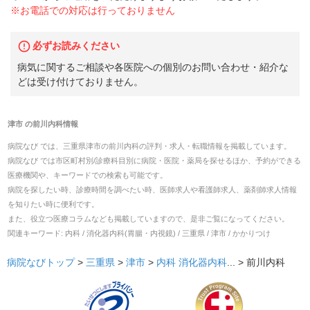
※お電話での対応は行っておりません
必ずお読みください
病気に関するご相談や各医院への個別のお問い合わせ・紹介な
どは受け付けておりません。
津市
の
前川内科
情報
病院なび では、
三重県
津市
の
前川内科
の
評判・求人・転職
情報を掲載しています。
病院なび では市区町村別/診療科目別に病院・医院・薬局を探せるほか、予約ができる
医療機関や、キーワードでの検索も可能です。
病院を探したい時、診療時間を調べたい時、医師求人や看護師求人、薬剤師求人情報
を知りたい時に便利です。
また、役立つ医療コラムなども掲載していますので、是非ご覧になってください。
関連キーワード:
内科 / 消化器内科(胃腸・内視鏡) / 三重県 / 津市 / かかりつけ
病院なびトップ
>
三重県
>
津市
>
内科
消化器内科
... >
前川内科