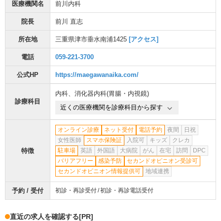
医療機関名
前川内科
院長
前川 直志
所在地
三重県津市垂水南浦1425
[アクセス]
電話
059-221-3700
公式HP
https://maegawanaika.com/
内科
、
消化器内科(胃腸・内視鏡)
診療科目
近くの医療機関を診療科目から探す
オンライン診療
ネット受付
電話予約
夜間
日祝
女性医師
スマホ保険証
入院可
キッズ
クレカ
特徴
駐車場
英語
外国語
大病院
がん
在宅
訪問
DPC
バリアフリー
感染予防
セカンドオピニオン受診可
セカンドオピニオン情報提供可
地域連携
予約 / 受付
初診・再診受付
初診・再診電話受付
直近の求人を確認する
[PR]