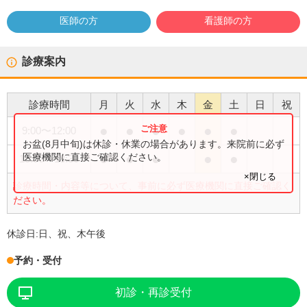
医師の方
看護師の方
診療案内
診療時間
月
火
水
木
金
土
日
祝
●
●
●
●
●
●
9:00
〜
12:00
お盆(8月中旬)は休診・休業の場合があります。来院前に必ず
●
●
●
●
●
医療機関に直接ご確認ください。
15:00
〜
18:30
×閉じる
診療時間・内容等について、事前に必ず医療機関に直接ご確認く
ださい。
休診日:
日、祝、木午後
予約・受付
初診・再診受付