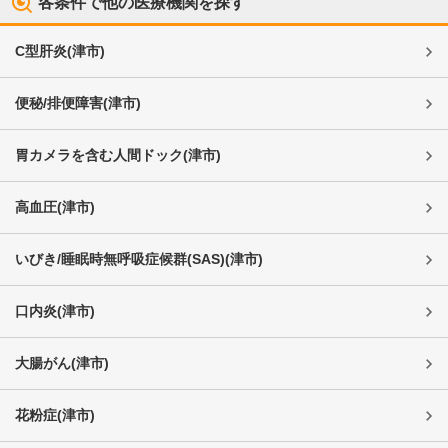
各条件で他の医療機関を探す
C型肝炎
(
津市
)
便秘/排便障害
(
津市
)
胃カメラを含む人間ドック
(
津市
)
高血圧
(
津市
)
いびき/睡眠時無呼吸症候群(SAS)
(
津市
)
口内炎
(
津市
)
大腸がん
(
津市
)
花粉症
(
津市
)