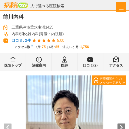
病院なび
人で選べる医院検索
前川内科
三重県津市垂水南浦1425
内科
消化器内科(胃腸・内視鏡)
口コミ:
2
件
5.00
※
75
85
1,756
アクセス数
7月
:
6月
:
過去12ヶ月:
医院トップ
診療案内
医師
口コミ(
2
)
アクセス
医療機関からの
メッセージあり