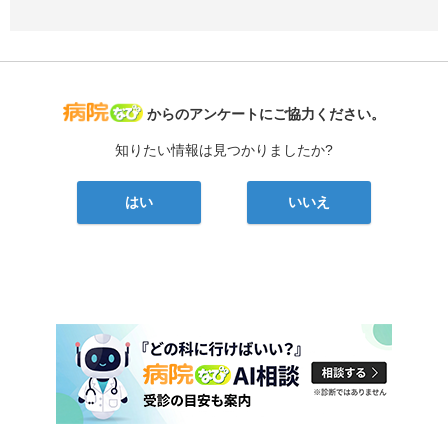
病院なび
からのアンケートにご協力ください。
知りたい情報は見つかりましたか?
はい
いいえ