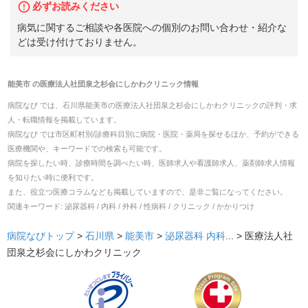
必ずお読みください
病気に関するご相談や各医院への個別のお問い合わせ・紹介な
どは受け付けておりません。
能美市
の
医療法人社団泉之杉会にしかわクリニック
情報
病院なび では、
石川県
能美市
の
医療法人社団泉之杉会にしかわクリニック
の
評判・求
人・転職
情報を掲載しています。
病院なび では市区町村別/診療科目別に病院・医院・薬局を探せるほか、予約ができる
医療機関や、キーワードでの検索も可能です。
病院を探したい時、診療時間を調べたい時、医師求人や看護師求人、薬剤師求人情報
を知りたい時に便利です。
また、役立つ医療コラムなども掲載していますので、是非ご覧になってください。
関連キーワード:
泌尿器科 / 内科 / 外科 / 性病科 / クリニック / かかりつけ
病院なびトップ
>
石川県
>
能美市
>
泌尿器科
内科
... >
医療法人社
団泉之杉会にしかわクリニック