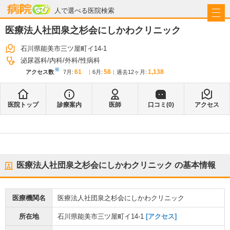
病院なび
人で選べる医院検索
医療法人社団泉之杉会にしかわクリニック
石川県能美市三ツ屋町イ14-1
泌尿器科
内科
外科
性病科
※
61
58
1,138
アクセス数
7月
:
6月
:
過去12ヶ月:
医院トップ
診療案内
医師
口コミ(
0
)
アクセス
医療法人社団泉之杉会にしかわクリニック
の基本情報
医療機関名
医療法人社団泉之杉会にしかわクリニック
所在地
石川県能美市三ツ屋町イ14-1
[アクセス]