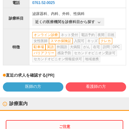
電話
0761-52-0025
泌尿器科
、
内科
、
外科
、
性病科
診療科目
近くの医療機関を診療科目から探す
オンライン診療
ネット受付
電話予約
夜間
日祝
女性医師
スマホ保険証
入院可
キッズ
クレカ
特徴
駐車場
英語
外国語
大病院
がん
在宅
訪問
DPC
バリアフリー
感染予防
セカンドオピニオン受診可
セカンドオピニオン情報提供可
地域連携
直近の求人を確認する
[PR]
医師の方
看護師の方
診療案内