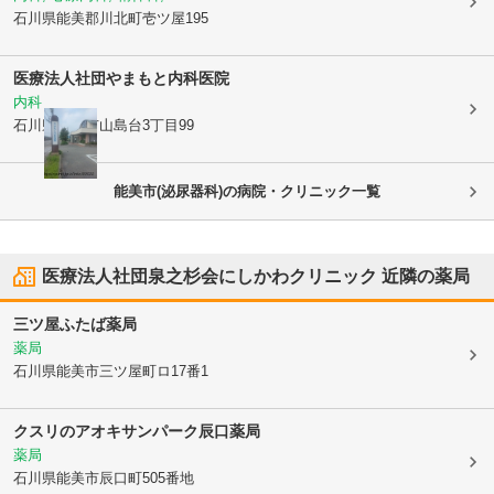
石川県能美郡川北町
壱ツ屋195
医療法人社団
やまもと内科医院
内科
石川県白山市
山島台3丁目99
能美市(泌尿器科)の病院・クリニック一覧
医療法人社団泉之杉会にしかわクリニック
近隣の薬局
三ツ屋ふたば薬局
薬局
石川県能美市
三ツ屋町ロ17番1
クスリのアオキサンパーク辰口薬局
薬局
石川県能美市
辰口町505番地