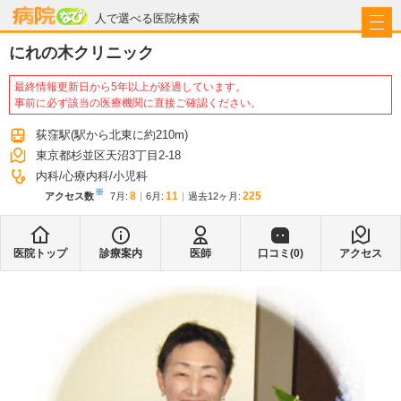
病院なび
人で選べる医院検索
にれの木クリニック
最終情報更新日から5年以上が経過しています。
事前に必ず該当の医療機関に直接ご確認ください。
荻窪駅
(駅から
北東に約210m
)
東京都杉並区天沼3丁目2-18
内科
心療内科
小児科
※
8
11
225
アクセス数
7月
:
6月
:
過去12ヶ月:
医院トップ
診療案内
医師
口コミ(
0
)
アクセス