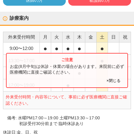
医師の方
看護師の方
診療案内
外来受付時間
月
火
水
木
金
土
日
祝
●
●
●
●
●
9:00
〜
12:00
●
13:30
〜
17:00
お盆(8月中旬)は休診・休業の場合があります。来院前に必ず
●
●
●
医療機関に直接ご確認ください。
15:30
〜
19:00
×閉じる
●
17:00
〜
19:00
外来受付時間・内容等について、事前に必ず医療機関に直接ご確
認ください。
備考:
水曜PM17:00～19:00 土曜PM13:30～17:00
初診受付30分前まで 臨時休診あり
休診日:
金、日、祝