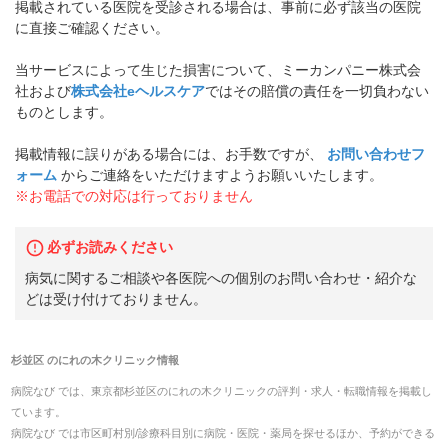
掲載されている医院を受診される場合は、事前に必ず該当の医院
に直接ご確認ください。
当サービスによって生じた損害について、ミーカンパニー株式会
社および
株式会社eヘルスケア
ではその賠償の責任を一切負わない
ものとします。
掲載情報に誤りがある場合には、お手数ですが、
お問い合わせフ
ォーム
からご連絡をいただけますようお願いいたします。
※お電話での対応は行っておりません
必ずお読みください
病気に関するご相談や各医院への個別のお問い合わせ・紹介な
どは受け付けておりません。
杉並区
の
にれの木クリニック
情報
病院なび では、
東京都
杉並区
の
にれの木クリニック
の
評判・求人・転職
情報を掲載し
ています。
病院なび では市区町村別/診療科目別に病院・医院・薬局を探せるほか、予約ができる