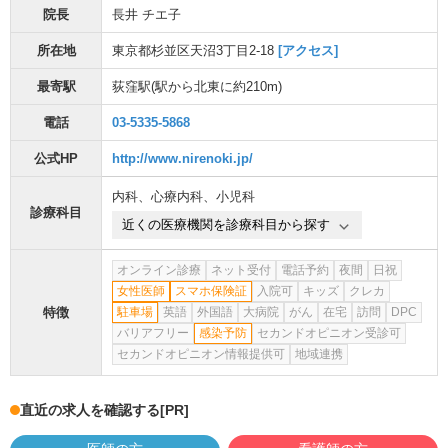
院長
長井 チエ子
所在地
東京都杉並区天沼3丁目2-18
[アクセス]
最寄駅
荻窪駅
(駅から
北東に約210m
)
電話
03-5335-5868
公式HP
http://www.nirenoki.jp/
内科
、
心療内科
、
小児科
診療科目
近くの医療機関を診療科目から探す
オンライン診療
ネット受付
電話予約
夜間
日祝
女性医師
スマホ保険証
入院可
キッズ
クレカ
特徴
駐車場
英語
外国語
大病院
がん
在宅
訪問
DPC
バリアフリー
感染予防
セカンドオピニオン受診可
セカンドオピニオン情報提供可
地域連携
直近の求人を確認する
[PR]