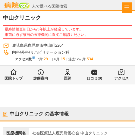
病院なび
人で選べる医院検索
中山クリニック
最終情報更新日から5年以上が経過しています。
事前に必ず該当の医療機関に直接ご確認ください。
鹿児島県鹿児島市中山町2264
内科
外科
リハビリテーション科
※
29
15
534
アクセス数
7月
:
6月
:
過去12ヶ月:
医院トップ
診療案内
医師
口コミ(
0
)
アクセス
中山クリニック
の基本情報
医療機関名
社会医療法人鹿児島愛心会 中山クリニック