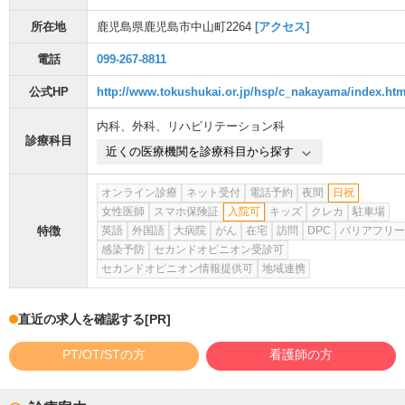
所在地
鹿児島県鹿児島市中山町2264
[アクセス]
電話
099-267-8811
公式HP
http://www.tokushukai.or.jp/hsp/c_nakayama/index.htm
内科
、
外科
、
リハビリテーション科
診療科目
近くの医療機関を診療科目から探す
オンライン診療
ネット受付
電話予約
夜間
日祝
女性医師
スマホ保険証
入院可
キッズ
クレカ
駐車場
特徴
英語
外国語
大病院
がん
在宅
訪問
DPC
バリアフリー
感染予防
セカンドオピニオン受診可
セカンドオピニオン情報提供可
地域連携
直近の求人を確認する
[PR]
PT/OT/STの方
看護師の方