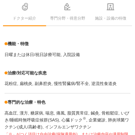
ドクター紹介
専門分野・得意分野
施設・設備の特徴
機能・特徴
日曜または休日/祝日診療可能
入院設備
治療/対応可能な疾患
花粉症
扁桃炎
副鼻腔炎
慢性腎臓病/腎不全
逆流性食道炎
専門的な治療・特色
高血圧
漢方
糖尿病
喘息
痛風
脂質異常症
鍼灸
骨粗鬆症
いび
※
き/睡眠時無呼吸症候群(SAS)
心臓ドック
企業健診
肺炎球菌ワ
クチン(成人/高齢者)
インフルエンザワクチン
「※」がつく項目は自由診療(保険適用外)、または治療内容や適用制限