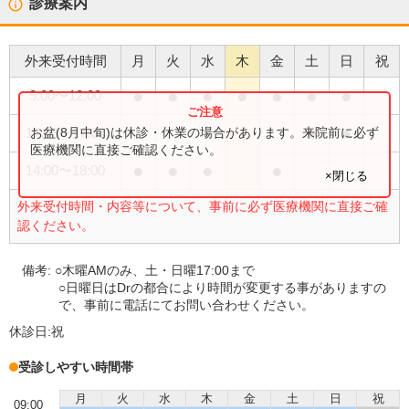
診療案内
外来受付時間
月
火
水
木
金
土
日
祝
●
●
●
●
●
●
●
9:00
〜
12:00
●
●
お盆(8月中旬)は休診・休業の場合があります。来院前に必ず
14:00
〜
17:00
医療機関に直接ご確認ください。
●
●
●
●
14:00
〜
18:00
×閉じる
外来受付時間・内容等について、事前に必ず医療機関に直接ご確
認ください。
備考:
○木曜AMのみ、土・日曜17:00まで
○日曜日はDrの都合により時間が変更する事がありますの
で、事前に電話にてお問い合わせください。
休診日:
祝
受診しやすい時間帯
月
火
水
木
金
土
日
祝
09:00