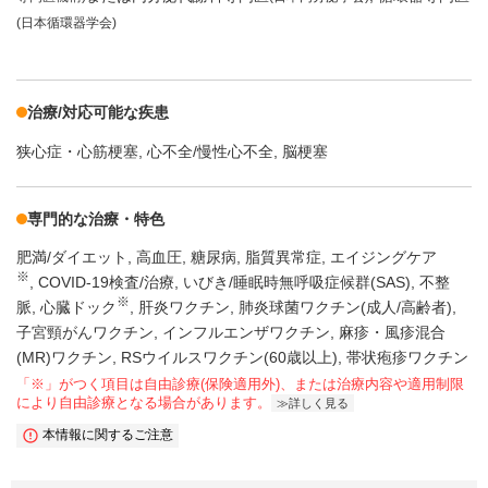
(日本循環器学会)
治療/対応可能な疾患
狭心症・心筋梗塞
心不全/慢性心不全
脳梗塞
専門的な治療・特色
肥満/ダイエット
高血圧
糖尿病
脂質異常症
エイジングケア
※
COVID-19検査/治療
いびき/睡眠時無呼吸症候群(SAS)
不整
※
脈
心臓ドック
肝炎ワクチン
肺炎球菌ワクチン(成人/高齢者)
子宮頸がんワクチン
インフルエンザワクチン
麻疹・風疹混合
(MR)ワクチン
RSウイルスワクチン(60歳以上)
帯状疱疹ワクチン
「※」がつく項目は自由診療(保険適用外)、または治療内容や適用制限
により自由診療となる場合があります。
詳しく見る
本情報に関するご注意