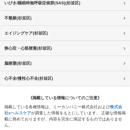
いびき/睡眠時無呼吸症候群(SAS)
(
杉並区
)
不整脈
(
杉並区
)
エイジングケア
(
杉並区
)
狭心症・心筋梗塞
(
杉並区
)
脳梗塞
(
杉並区
)
心不全/慢性心不全
(
杉並区
)
《掲載している情報についてのご注意》
掲載している各種情報は、ミーカンパニー株式会社および
株式会
社eヘルスケア
が調査した情報をもとにしています。 正確な情報掲
載に努めておりますが、内容を完全に保証するものではありませ
ん。