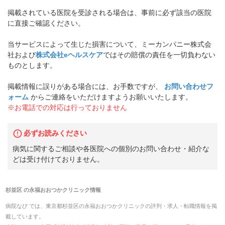
掲載されている医院を受診される場合は、事前に必ず該当の医院
に直接ご確認ください。
当サービスによって生じた損害について、ミーカンパニー株式会
社および
株式会社eヘルスケア
ではその賠償の責任を一切負わない
ものとします。
掲載情報に誤りがある場合には、お手数ですが、
お問い合わせフ
ォーム
からご連絡をいただけますようお願いいたします。
※お電話での対応は行っておりません
必ずお読みください
病気に関するご相談や各医院への個別のお問い合わせ・紹介な
どは受け付けておりません。
杉並区
の
永福おおつかクリニック
情報
病院なび では、
東京都
杉並区
の
永福おおつかクリニック
の
評判・求人・転職
情報を掲
載しています。