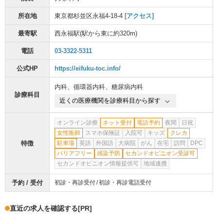
所在地
東京都杉並区永福4-18-4
[アクセス]
最寄駅
西永福駅
(駅から
東に約320m
)
電話
03-3322-5311
公式HP
https://eifuku-toc.info/
内科
、
循環器内科
、
糖尿病内科
診療科目
近くの医療機関を診療科目から探す
オンライン診療
ネット受付
電話予約
夜間
日祝
女性医師
スマホ保険証
入院可
キッズ
クレカ
特徴
駐車場
英語
外国語
大病院
がん
在宅
訪問
DPC
バリアフリー
感染予防
セカンドオピニオン受診可
セカンドオピニオン情報提供可
地域連携
予約 / 受付
初診・再診受付
初診・再診電話受付
直近の求人を確認する
[PR]