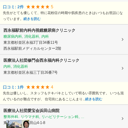
5
口コミ:
2
件
先生がとても優しくて、特に花粉症の時期や肌疾患のときはいつもお世話にな
っています。
続きを読む
西永福駅前内科内視鏡糖尿病クリニック
糖尿病内科, 消化器科, 内科
東京都杉並区
永福3丁目34番11号
西永福駅前メディカルセンター2階
医療法人社団修門会西永福内科クリニック
内科, 消化器科
東京都杉並区
永福三丁目26番7号
4
口コミ:
1
件
先生は優しいし、スタッフもテキパキとしていて明るい雰囲気です。 いつも混
んでいるのが難点ですが、 住宅街にあるこじんまり...
続きを読む
医療法人社団愛宝会
浜田山病院
整形外科, リウマチ科, リハビリテーション科, ...
東京都杉並区
浜田山4-1-8