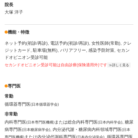
院長
大塚 洋子
機能・特徴
ネット予約(初診/再診)
電話予約(初診/再診)
女性医師(常勤)
クレ
ジットカード
駐車場(無料)
バリアフリー
感染予防対策
セカン
ドオピニオン受診可能
セカンドオピニオン受診可能
は自由診療(保険適用外)です
詳しく見る
専門医
常勤
循環器専門医
(日本循環器学会)
非常勤
内科専門医
または総合内科専門医
糖尿
(日本専門医機構)
(日本内科学会)
病専門医
内分泌代謝・糖尿病内科領域専門医
(日本糖尿病学会)
(日本
または内分泌代謝科専門医
循環器専門医
専門医機構)
(日本内分泌学会)