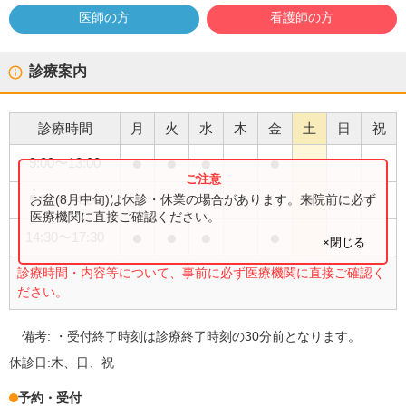
医師の方
看護師の方
診療案内
診療時間
月
火
水
木
金
土
日
祝
●
●
●
●
9:00
〜
13:00
●
お盆(8月中旬)は休診・休業の場合があります。来院前に必ず
9:00
〜
14:00
医療機関に直接ご確認ください。
●
●
●
●
14:30
〜
17:30
×閉じる
診療時間・内容等について、事前に必ず医療機関に直接ご確認く
ださい。
備考:
・受付終了時刻は診療終了時刻の30分前となります。
休診日:
木、日、祝
予約・受付