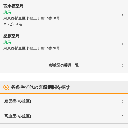
西永福薬局
薬局
東京都杉並区
永福三丁目57番18号
MRビル1階
桑原薬局
薬局
東京都杉並区
永福三丁目57番20号
杉並区
の薬局一覧
各条件で他の医療機関を探す
糖尿病
(
杉並区
)
高血圧
(
杉並区
)