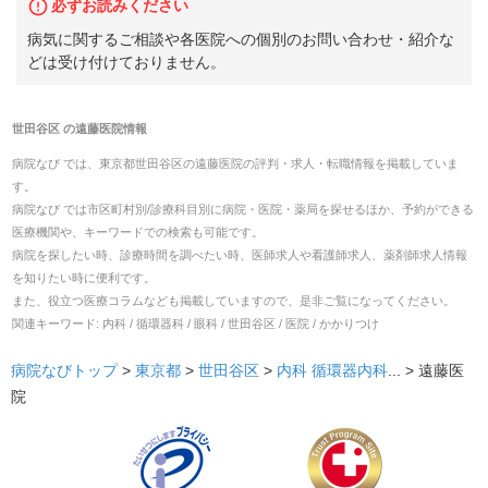
必ずお読みください
病気に関するご相談や各医院への個別のお問い合わせ・紹介な
どは受け付けておりません。
世田谷区
の
遠藤医院
情報
病院なび では、
東京都
世田谷区
の
遠藤医院
の
評判・求人・転職
情報を掲載していま
す。
病院なび では市区町村別/診療科目別に病院・医院・薬局を探せるほか、予約ができる
医療機関や、キーワードでの検索も可能です。
病院を探したい時、診療時間を調べたい時、医師求人や看護師求人、薬剤師求人情報
を知りたい時に便利です。
また、役立つ医療コラムなども掲載していますので、是非ご覧になってください。
関連キーワード:
内科 / 循環器科 / 眼科 / 世田谷区 / 医院 / かかりつけ
病院なびトップ
>
東京都
>
世田谷区
>
内科
循環器内科
... >
遠藤医
院