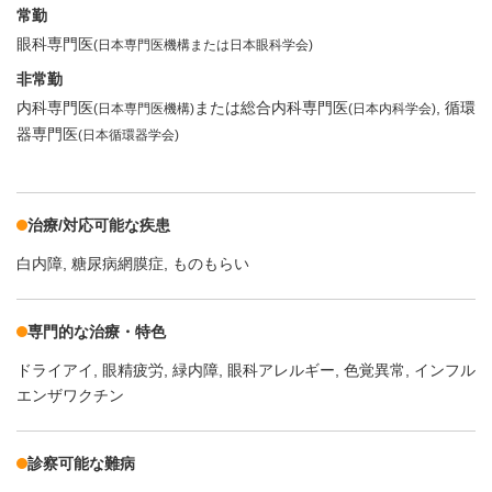
常勤
眼科専門医
(日本専門医機構または日本眼科学会)
非常勤
内科専門医
または総合内科専門医
循環
(日本専門医機構)
(日本内科学会)
器専門医
(日本循環器学会)
治療/対応可能な疾患
白内障
糖尿病網膜症
ものもらい
専門的な治療・特色
ドライアイ
眼精疲労
緑内障
眼科アレルギー
色覚異常
インフル
エンザワクチン
診察可能な難病