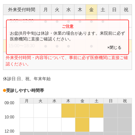
外来受付時間
月
火
水
木
金
土
日
祝
●
●
●
●
●
●
9:00
〜
12:00
●
お盆(8月中旬)は休診・休業の場合があります。来院前に必ず
14:00
〜
17:00
医療機関に直接ご確認ください。
●
●
●
●
15:00
〜
18:30
×閉じる
外来受付時間・内容等について、事前に必ず医療機関に直接ご確
認ください。
休診日:
日、祝、年末年始
受診しやすい時間帯
月
火
水
木
金
土
日
祝
09:00
10:00
12:00