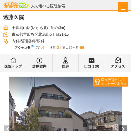
病院なび
人で選べる医院検索
遠藤医院
千歳烏山駅
(駅から
北に約750m
)
東京都世田谷区北烏山6丁目21-15
内科
循環器科
眼科
※
6
2
95
アクセス数
7月
:
6月
:
過去12ヶ月:
医院トップ
診療案内
医師
口コミ(
0
)
アクセス
医療機関からの
メッセージあり