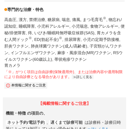
専門的な治療・特色
※
高血圧
漢方
禁煙治療
糖尿病
喘息
痛風
まつ毛育毛
物忘れ/
認知症
睡眠障害
小児科アレルギー
小児喘息
食物アレルギー
便
秘/排便障害
痔
いびき/睡眠時無呼吸症候群(SAS)
胃カメラを含
※
※
む人間ドック
ED(勃起不全)
排尿障害
小児の定期予防接種
肝炎ワクチン
肺炎球菌ワクチン(成人/高齢者)
子宮頸がんワクチ
ン
インフルエンザワクチン
麻疹・風疹混合(MR)ワクチン
RSウ
イルスワクチン(60歳以上)
帯状疱疹ワクチン
胃カメラ
「※」がつく項目は自由診療(保険適用外)、または治療内容や適用制限
により自由診療となる場合があります。
詳しく見る
本情報に関するご注意
【掲載情報に関するご注意】
機能・特徴
の項目の、
ネット予約/電話予約
,
遅くまで診療可能
は診療科・診療日時
等によっては対応していない場合があります
詳しく見る