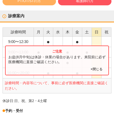
PT/OT/STの方
看護師の方
診療案内
診療時間
月
火
水
木
金
土
日
祝
●
●
9:00
〜
12:30
●
●
●
●
9:00
〜
13:00
お盆(8月中旬)は休診・休業の場合があります。来院前に必ず
●
●
●
医療機関に直接ご確認ください。
15:00
〜
18:00
×閉じる
●
●
16:00
〜
20:00
診療時間・内容等について、事前に必ず医療機関に直接ご確認く
ださい。
休診日:
日、祝、第2・4土曜
予約・受付