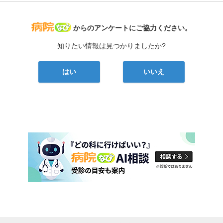
病院なび
からのアンケートにご協力ください。
知りたい情報は見つかりましたか?
はい
いいえ