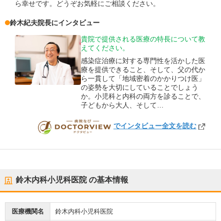
ら幸せです。どうぞお気軽にご相談ください。
鈴木紀夫
院長
にインタビュー
貴院で提供される医療の特長について教
えてください。
感染症治療に対する専門性を活かした医
療を提供できること、そして、父の代か
ら一貫して「地域密着のかかりつけ医」
の姿勢を大切にしていることでしょう
か。小児科と内科の両方を診ることで、
子どもから大人、そして…
でインタビュー全文を読む
DOCTORVIEW
鈴木内科小児科医院
の基本情報
医療機関名
鈴木内科小児科医院