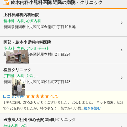
鈴木内科小児科医院
近隣の病院・クリニック
上村神経科内科医院
精神科, 内科, 心療内科
新潟県新潟市中央区
関屋金衛町1丁目19番地
阿部・島本小児科内科医院
小児科, 内科, アレルギー科
新潟県新潟市中央区
関屋本村町2丁目224
松波クリニック
肛門科, 内科, 外科, ...
新潟県新潟市中央区
関屋松波町2丁目143
4.75
口コミ:
4
件
丁寧な説明、対応ありがとうございました。 安心しました。 ネット検索。初診
で不安もありましたが、待つ事なく、恥ずかしい思...
続きを読む
医療法人社団 恒心会
関屋田町クリニック
神経内科, 内科