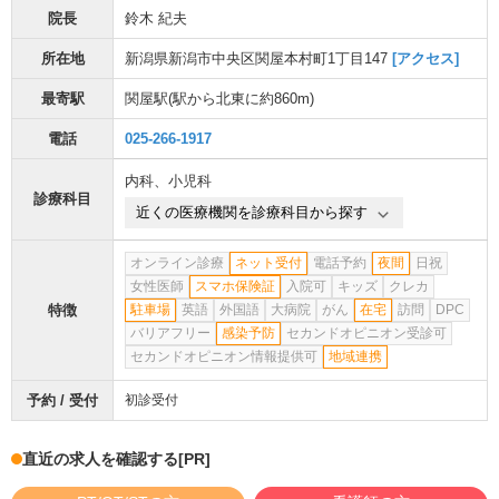
院長
鈴木 紀夫
所在地
新潟県新潟市中央区関屋本村町1丁目147
[アクセス]
最寄駅
関屋駅
(駅から
北東に約860m
)
電話
025-266-1917
内科
、
小児科
診療科目
近くの医療機関を診療科目から探す
オンライン診療
ネット受付
電話予約
夜間
日祝
女性医師
スマホ保険証
入院可
キッズ
クレカ
特徴
駐車場
英語
外国語
大病院
がん
在宅
訪問
DPC
バリアフリー
感染予防
セカンドオピニオン受診可
セカンドオピニオン情報提供可
地域連携
予約 / 受付
初診受付
直近の求人を確認する
[PR]