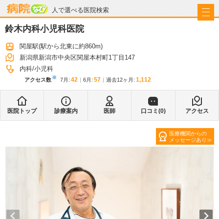
病院なび
人で選べる医院検索
鈴木内科小児科医院
関屋駅
(駅から
北東に約860m
)
新潟県新潟市中央区関屋本村町1丁目147
内科
小児科
※
42
57
1,112
アクセス数
7月
:
6月
:
過去12ヶ月:
医院トップ
診療案内
医師
口コミ(
0
)
アクセス
医療機関からの
メッセージあり