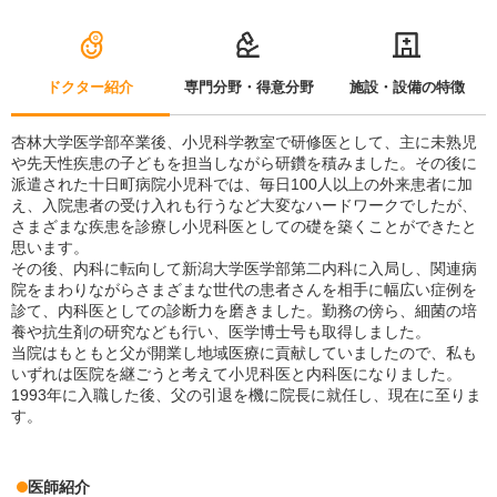
ドクター紹介
専門分野・得意分野
施設・設備の特徴
杏林大学医学部卒業後、小児科学教室で研修医として、主に未熟児
や先天性疾患の子どもを担当しながら研鑽を積みました。その後に
派遣された十日町病院小児科では、毎日100人以上の外来患者に加
え、入院患者の受け入れも行うなど大変なハードワークでしたが、
さまざまな疾患を診療し小児科医としての礎を築くことができたと
思います。
その後、内科に転向して新潟大学医学部第二内科に入局し、関連病
院をまわりながらさまざまな世代の患者さんを相手に幅広い症例を
診て、内科医としての診断力を磨きました。勤務の傍ら、細菌の培
養や抗生剤の研究なども行い、医学博士号も取得しました。
当院はもともと父が開業し地域医療に貢献していましたので、私も
いずれは医院を継ごうと考えて小児科医と内科医になりました。
1993年に入職した後、父の引退を機に院長に就任し、現在に至りま
す。
医師紹介