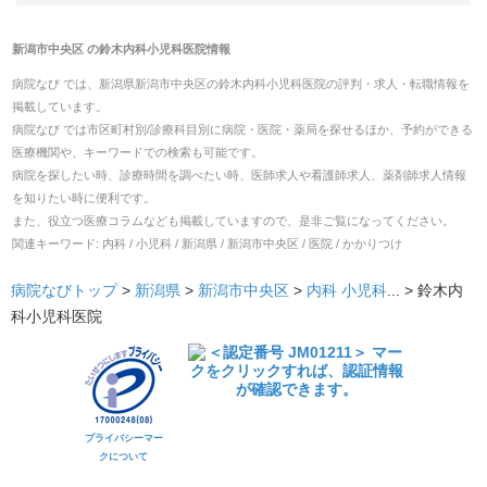
新潟市中央区
の
鈴木内科小児科医院
情報
病院なび では、
新潟県
新潟市中央区
の
鈴木内科小児科医院
の
評判・求人・転職
情報を
掲載しています。
病院なび では市区町村別/診療科目別に病院・医院・薬局を探せるほか、予約ができる
医療機関や、キーワードでの検索も可能です。
病院を探したい時、診療時間を調べたい時、医師求人や看護師求人、薬剤師求人情報
を知りたい時に便利です。
また、役立つ医療コラムなども掲載していますので、是非ご覧になってください。
関連キーワード:
内科 / 小児科 / 新潟県 / 新潟市中央区 / 医院 / かかりつけ
病院なびトップ
>
新潟県
>
新潟市中央区
>
内科
小児科
... >
鈴木内
科小児科医院
プライバシーマー
クについて