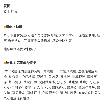
院長
鈴木 紀夫
機能・特徴
ネット受付(初診)
遅くまで診療可能
スマホマイナ保険証利用
駐
車場(無料)
在宅療養支援診療所
感染予防対策
地域医療連携体制あり
治療/対応可能な疾患
COPD(慢性閉塞性肺疾患)
胃潰瘍・十二指腸潰瘍
過敏性腸症候
群
狭心症・心筋梗塞
花粉症
口内炎
扁桃炎
副鼻腔炎
慢性疼
痛
帯状疱疹
手足口病
突発性発疹
はしか
水疱瘡(水痘)
おたふ
くかぜ
神経性疼痛
ものもらい
尿路結石
尿道炎
亀頭包皮炎
尿
失禁
腎盂腎炎
腎結石
前立腺肥大症
過活動膀胱/UUI(切迫性尿失
禁)
逆流性食道炎