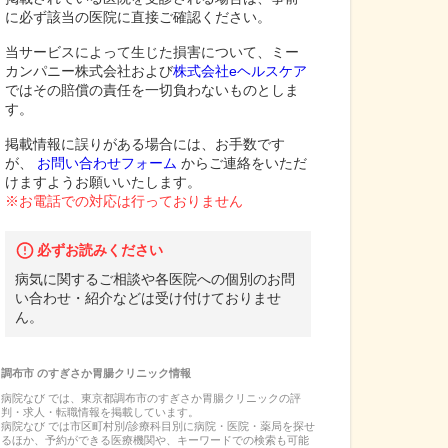
に必ず該当の医院に直接ご確認ください。
当サービスによって生じた損害について、ミー
カンパニー株式会社および
株式会社eヘルスケア
ではその賠償の責任を一切負わないものとしま
す。
掲載情報に誤りがある場合には、お手数です
が、
お問い合わせフォーム
からご連絡をいただ
けますようお願いいたします。
※お電話での対応は行っておりません
必ずお読みください
病気に関するご相談や各医院への個別のお問
い合わせ・紹介などは受け付けておりませ
ん。
調布市
の
すぎさか胃腸クリニック
情報
病院なび では、
東京都
調布市
の
すぎさか胃腸クリニック
の
評
判・求人・転職
情報を掲載しています。
病院なび では市区町村別/診療科目別に病院・医院・薬局を探せ
るほか、予約ができる医療機関や、キーワードでの検索も可能