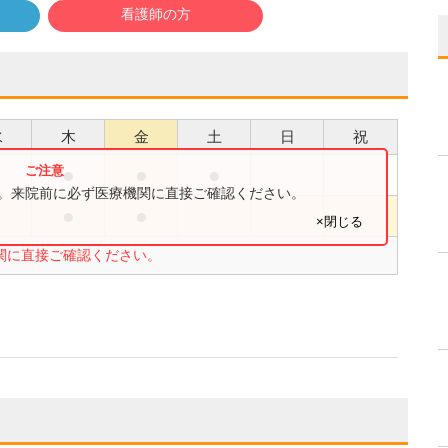
看護師の方
水
木
金
土
日
祝
●
●
●
す。来院前に必ず医療機関に直接ご確認ください。
●
●
×閉じる
関に直接ご確認ください。