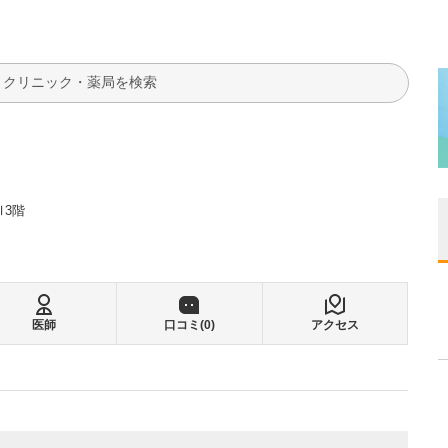
検索
Ⅲ3階
医師
口コミ(
0
)
アクセス