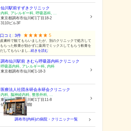
仙川駅前すずきクリニック
内科, アレルギー科, 呼吸器科, ...
東京都調布市
仙川町1丁目18-2
3110ビル3F
5
口コミ:
3
件
皮膚科で観てもらいましたが、別のクリニックで処方して
もらった軟膏が効かずに薬局でミックスしてもらう軟膏を
だしてもらいまし...
続きを読む
調布仙川駅前 きむら呼吸器内科クリニック
呼吸器内科, アレルギー科, 内科
東京都調布市
仙川町1-18-3
医療法人社団永研会
永研会クリニック
内科, 脳神経内科, 整形外科, ...
東京都調布市
仙川町1丁目11-8
仙川FTビル2・3階
調布市(内科)の病院・クリニック一覧