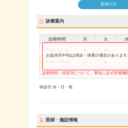
医師の方
診療案内
診療時間
月
火
●
●
9:00
〜
12:30
お盆(8月中旬)は休診・休業の場合がありま
●
●
14:00
〜
18:00
診療時間・内容等について、事前に必ず医療機
休診日:
水・日・祝
医師・施設情報