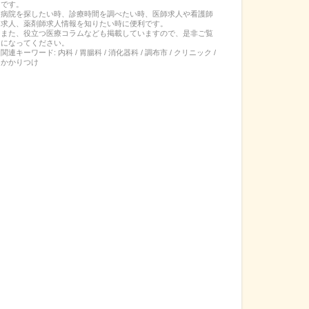
です。
病院を探したい時、診療時間を調べたい時、医師求人や看護師
求人、薬剤師求人情報を知りたい時に便利です。
また、役立つ医療コラムなども掲載していますので、是非ご覧
になってください。
関連キーワード:
内科 / 胃腸科 / 消化器科 / 調布市 / クリニック /
かかりつけ