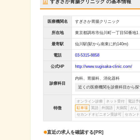
すぎさか胃腸クリニック
の基本情報
医療機関名
すぎさか胃腸クリニック
所在地
東京都調布市仙川町一丁目50番地1
最寄駅
仙川駅
(駅から
南東に約140m
)
電話
03-5315-8858
公式HP
http://www.sugisaka-clinic.com/
内科
、
胃腸科
、
消化器科
診療科目
近くの医療機関を診療科目から探
オンライン診療
ネット受付
電話予
特徴
駐車場
英語
外国語
大病院
がん
セカンドオピニオン受診可
セカンド
直近の求人を確認する
[PR]