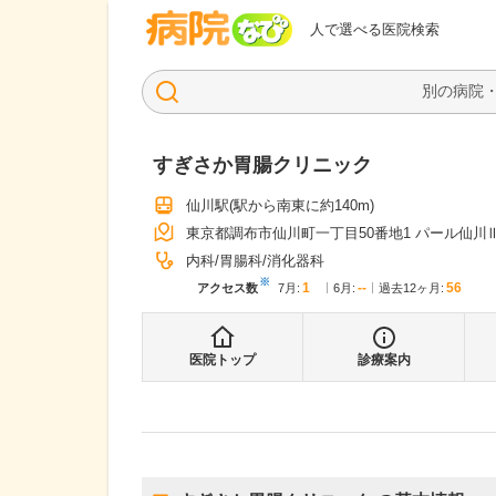
病院なび
人で選べる医院検索
すぎさか胃腸クリニック
仙川駅
(駅から
南東に約140m
)
東京都調布市仙川町一丁目50番地1 パール仙川
内科
胃腸科
消化器科
※
1
--
56
アクセス数
7月
:
6月
:
過去12ヶ月:
医院トップ
診療案内