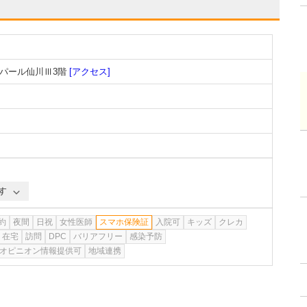
 パール仙川Ⅲ3階
[アクセス]
す
約
夜間
日祝
女性医師
スマホ保険証
入院可
キッズ
クレカ
在宅
訪問
DPC
バリアフリー
感染予防
オピニオン情報提供可
地域連携