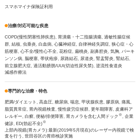
スマホマイナ保険証利用
治療/対応可能な疾患
COPD(慢性閉塞性肺疾患)
胃潰瘍・十二指腸潰瘍
過敏性腸症候
群
結核
虫垂炎
白血病
心臓神経症
自律神経失調症
狭心症・心
筋梗塞
心不全/慢性心不全
花粉症
扁桃炎
副鼻腔炎
気胸
パーキ
ンソン病
脳梗塞
帯状疱疹
尿路結石
尿道炎
腎盂腎炎
腎結石
前立腺肥大症
過活動膀胱/UUI(切迫性尿失禁)
逆流性食道炎
減感作療法
専門的な治療・特色
肥満/ダイエット
高血圧
糖尿病
喘息
甲状腺疾患
膠原病
痛風
脂質異常症
胃内視鏡検査
慢性疲労症候群
更年期障害
皮膚科ア
※
レルギー
白癬
便秘/排便障害
胃カメラを含む人間ドック
企業
※
健診
ED(勃起不全)
上部内視鏡(胃カメラ):最新(2019年5月現在)のレーザー内視鏡で検
査を行う, 世田谷区の胃癌検診実施