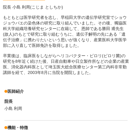
院長 小島 利周(こじま としちか)
もともとは医学研究者を志し、早稲田大学の遺伝学研究室でショウ
ジョウバエの染色体の研究に取り組んでいました。その後、獨協医
科大学組織培養研究センターに在籍して、恩師である勝田 甫先生
(故人)のもとで研究に取り組むうちに、遺伝子解明の先にある「遺
伝子治療」に携わりたいという思いが強くなり、産業医科大学医学
部に入り直して医師免許を取得しました。
卒業後は、臨床医をしながらヘリコバクター・ピロリ(ピロリ菌)の
研究を8年近く続けた後、日産自動車や日立製作所などの企業の産業
医、消化器内科医として埼玉医大総合医療センター第三内科非常勤
講師を経て、2003年8月に当院を開院しました。
医師紹介
院長
小島 利周
機能・特徴