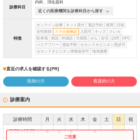
内科
、
消化器科
診療科目
近くの医療機関を診療科目から探す
オンライン診療
ネット受付
電話予約
夜間
日祝
女性医師
スマホ保険証
入院可
キッズ
クレカ
特徴
駐車場
英語
外国語
大病院
がん
在宅
訪問
DPC
バリアフリー
感染予防
セカンドオピニオン受診可
セカンドオピニオン情報提供可
地域連携
直近の求人を確認する
[PR]
医師の方
看護師の方
診療案内
診療時間
月
火
水
木
金
土
日
祝
●
●
●
●
9:00
〜
12:30