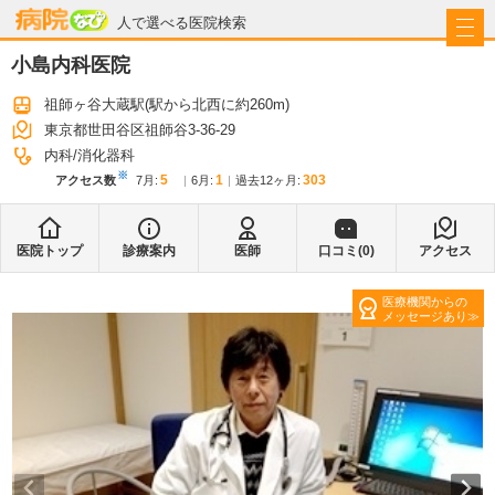
病院なび
人で選べる医院検索
小島内科医院
祖師ヶ谷大蔵駅
(駅から
北西に約260m
)
東京都世田谷区祖師谷3-36-29
内科
消化器科
※
5
1
303
アクセス数
7月
:
6月
:
過去12ヶ月:
医院トップ
診療案内
医師
口コミ(
0
)
アクセス
医療機関からの
メッセージあり