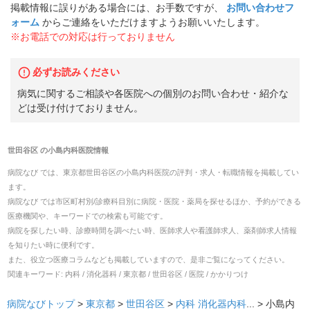
掲載情報に誤りがある場合には、お手数ですが、
お問い合わせフ
ォーム
からご連絡をいただけますようお願いいたします。
※お電話での対応は行っておりません
必ずお読みください
病気に関するご相談や各医院への個別のお問い合わせ・紹介な
どは受け付けておりません。
世田谷区
の
小島内科医院
情報
病院なび では、
東京都
世田谷区
の
小島内科医院
の
評判・求人・転職
情報を掲載してい
ます。
病院なび では市区町村別/診療科目別に病院・医院・薬局を探せるほか、予約ができる
医療機関や、キーワードでの検索も可能です。
病院を探したい時、診療時間を調べたい時、医師求人や看護師求人、薬剤師求人情報
を知りたい時に便利です。
また、役立つ医療コラムなども掲載していますので、是非ご覧になってください。
関連キーワード:
内科 / 消化器科 / 東京都 / 世田谷区 / 医院 / かかりつけ
病院なびトップ
>
東京都
>
世田谷区
>
内科
消化器内科
... >
小島内