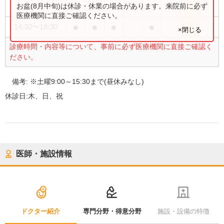
●
お盆(8月中旬)は休診・休業の場合があります。来院前に必ず
9:00
〜
15:30
医療機関に直接ご確認ください。
●
●
●
●
14:30
〜
18:30
×閉じる
診療時間・内容等について、事前に必ず医療機関に直接ご確認く
ださい。
備考:
※土曜9:00～15:30まで(昼休みなし)
休診日:
木、日、祝
医師・施設情報
ドクター紹介
専門分野・得意分野
施設・設備の特徴