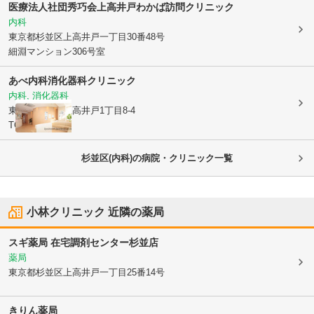
医療法人社団秀巧会上高井戸わかば訪問クリニック
内科
東京都杉並区
上高井戸一丁目30番48号
細淵マンション306号室
あべ内科消化器科クリニック
内科, 消化器科
東京都杉並区
上高井戸1丁目8-4
TOYAビル3F
杉並区(内科)の病院・クリニック一覧
小林クリニック
近隣の薬局
スギ薬局 在宅調剤センター杉並店
薬局
東京都杉並区
上高井戸一丁目25番14号
きりん薬局