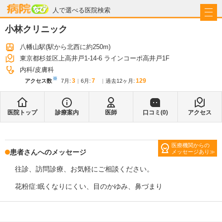
病院なび
人で選べる医院検索
小林クリニック
八幡山駅
(駅から
北西に約250m
)
東京都杉並区上高井戸1-14-6 ラインコーポ高井戸1F
内科
皮膚科
※
3
7
129
アクセス数
7月
:
6月
:
過去12ヶ月:
医院トップ
診療案内
医師
口コミ(
0
)
アクセス
医療機関からの
患者さんへのメッセージ
メッセージあり
往診、訪問診療、お気軽にご相談ください。
花粉症:眠くなりにくい、目のかゆみ、鼻づまり