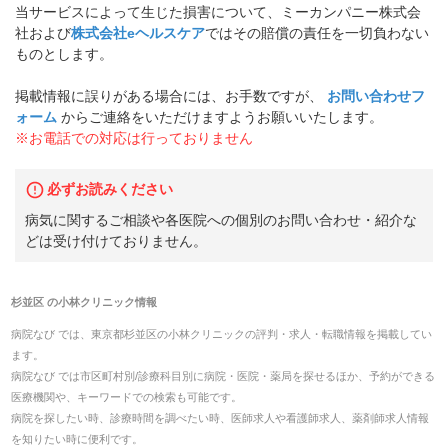
当サービスによって生じた損害について、ミーカンパニー株式会
社および
株式会社eヘルスケア
ではその賠償の責任を一切負わない
ものとします。
掲載情報に誤りがある場合には、お手数ですが、
お問い合わせフ
ォーム
からご連絡をいただけますようお願いいたします。
※お電話での対応は行っておりません
必ずお読みください
病気に関するご相談や各医院への個別のお問い合わせ・紹介な
どは受け付けておりません。
杉並区
の
小林クリニック
情報
病院なび では、
東京都
杉並区
の
小林クリニック
の
評判・求人・転職
情報を掲載してい
ます。
病院なび では市区町村別/診療科目別に病院・医院・薬局を探せるほか、予約ができる
医療機関や、キーワードでの検索も可能です。
病院を探したい時、診療時間を調べたい時、医師求人や看護師求人、薬剤師求人情報
を知りたい時に便利です。