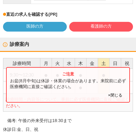
直近の求人を確認する
[PR]
医師の方
看護師の方
診療案内
診療時間
月
火
水
木
金
土
日
祝
●
●
●
●
●
9:30
〜
12:30
お盆(8月中旬)は休診・休業の場合があります。来院前に必ず
●
●
●
●
医療機関に直接ご確認ください。
15:00
〜
19:00
×閉じる
診療時間・内容等について、事前に必ず医療機関に直接ご確認く
ださい。
備考:
午後の外来受付は18:30まで
休診日:
金、日、祝