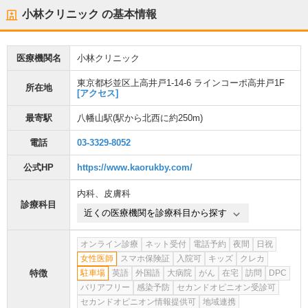
小林クリニック
の基本情報
医療機関名
小林クリニック
東京都杉並区上高井戸1-14-6 ラインコーポ高井戸1F
所在地
[アクセス]
最寄駅
八幡山駅
(駅から
北西に約250m
)
電話
03-3329-8052
公式HP
https://www.kaorukby.com/
内科
、
皮膚科
診療科目
近くの医療機関を診療科目から探す
オンライン診療
ネット受付
電話予約
夜間
日祝
女性医師
スマホ保険証
入院可
キッズ
クレカ
特徴
駐車場
英語
外国語
大病院
がん
在宅
訪問
DPC
バリアフリー
感染予防
セカンドオピニオン受診可
セカンドオピニオン情報提供可
地域連携