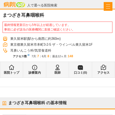
病院なび
人で選べる医院検索
まつざき耳鼻咽喉科
最終情報更新日から5年以上が経過しています。
事前に必ず該当の医療機関に直接ご確認ください。
東久留米駅
(駅から
南西に約360m
)
東京都東久留米市本町3-2-5 ザ・ウインベル東久留米1F
耳鼻いんこう科
気管食道科
※
7
8
148
アクセス数
7月
:
6月
:
過去12ヶ月:
医院トップ
診療案内
医師
口コミ(
0
)
アクセス
まつざき耳鼻咽喉科
の基本情報