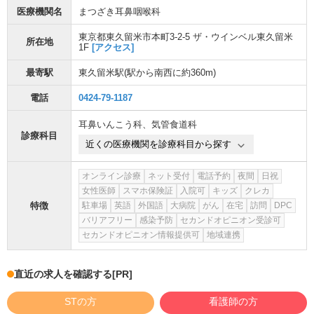
医療機関名
まつざき耳鼻咽喉科
東京都東久留米市本町3-2-5 ザ・ウインベル東久留米
所在地
1F
[アクセス]
最寄駅
東久留米駅
(駅から
南西に約360m
)
電話
0424-79-1187
耳鼻いんこう科
、
気管食道科
診療科目
近くの医療機関を診療科目から探す
オンライン診療
ネット受付
電話予約
夜間
日祝
女性医師
スマホ保険証
入院可
キッズ
クレカ
特徴
駐車場
英語
外国語
大病院
がん
在宅
訪問
DPC
バリアフリー
感染予防
セカンドオピニオン受診可
セカンドオピニオン情報提供可
地域連携
直近の求人を確認する
[PR]
STの方
看護師の方