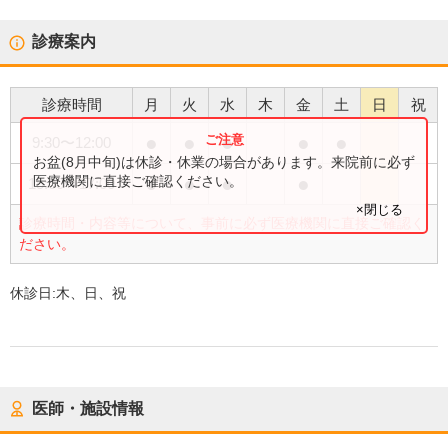
診療案内
診療時間
月
火
水
木
金
土
日
祝
●
●
●
●
●
9:30
〜
12:00
お盆(8月中旬)は休診・休業の場合があります。来院前に必ず
●
●
●
●
医療機関に直接ご確認ください。
15:00
〜
17:00
×閉じる
診療時間・内容等について、事前に必ず医療機関に直接ご確認く
ださい。
休診日:
木、日、祝
医師・施設情報