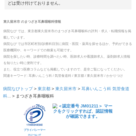
どは受け付けておりません。
東久留米市
の
まつざき耳鼻咽喉科
情報
病院なび では、
東京都
東久留米市
の
まつざき耳鼻咽喉科
の
評判・求人・転職
情報を掲
載しています。
病院なび では市区町村別/診療科目別に病院・医院・薬局を探せるほか、予約ができる
医療機関や、キーワードでの検索も可能です。
病院を探したい時、診療時間を調べたい時、医師求人や看護師求人、薬剤師求人情報
を知りたい時に便利です。
また、役立つ医療コラムなども掲載していますので、是非ご覧になってください。
関連キーワード:
耳鼻いんこう科 / 気管食道科 / 東京都 / 東久留米市 / かかりつけ
病院なびトップ
>
東京都
>
東久留米市
>
耳鼻いんこう科
気管食道
科
... >
まつざき耳鼻咽喉科
プライバシーマー
クについて