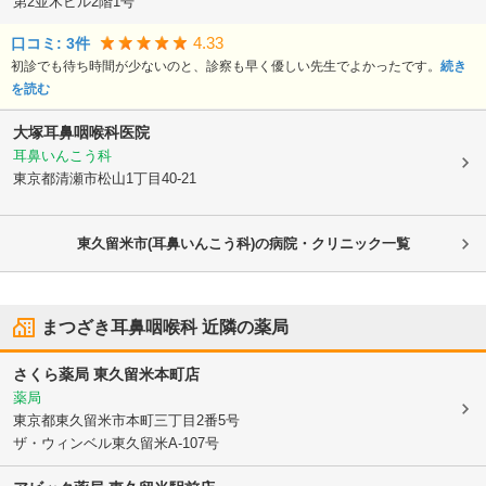
第2並木ビル2階1号
4.33
口コミ:
3
件
初診でも待ち時間が少ないのと、診察も早く優しい先生でよかったです。
続き
を読む
大塚耳鼻咽喉科医院
耳鼻いんこう科
東京都清瀬市
松山1丁目40-21
東久留米市(耳鼻いんこう科)の病院・クリニック一覧
まつざき耳鼻咽喉科
近隣の薬局
さくら薬局 東久留米本町店
薬局
東京都東久留米市
本町三丁目2番5号
ザ・ウィンベル東久留米A-107号