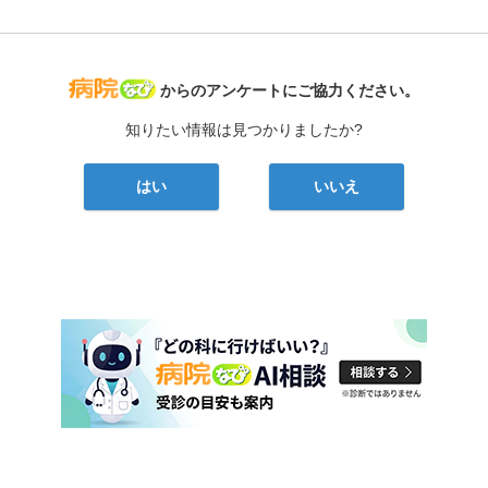
病院なび
からのアンケートにご協力ください。
知りたい情報は見つかりましたか?
はい
いいえ