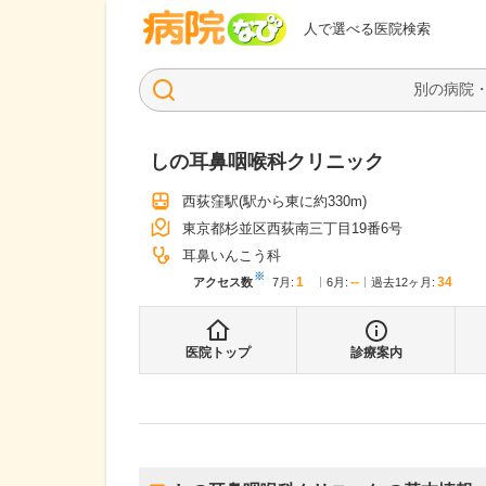
病院なび
人で選べる医院検索
しの耳鼻咽喉科クリニック
西荻窪駅
(駅から
東に約330m
)
東京都杉並区西荻南三丁目19番6号
耳鼻いんこう科
※
1
--
34
アクセス数
7月
:
6月
:
過去12ヶ月:
医院トップ
診療案内