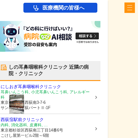
医療機関の皆様へ
しの耳鼻咽喉科クリニック
近隣の病
院・クリニック
にしおぎ耳鼻咽喉科クリニック
耳鼻いんこう科, 小児耳鼻いんこう科, アレルギー
科
東京都杉並区
西荻南3-7-6
サンパレス西荻パートⅡ-1F
西荻窪駅前クリニック
内科, 消化器科, 皮膚科, ...
東京都杉並区
西荻南三丁目14番6号
こけし屋第一ビル2階～6階