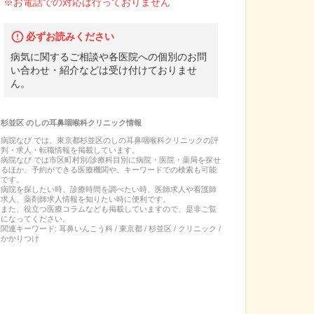
※お電話での対応は行っておりません
必ずお読みください
病気に関するご相談や各医院への個別のお問
い合わせ・紹介などは受け付けておりませ
ん。
杉並区
の
しの耳鼻咽喉科クリニック
情報
病院なび では、
東京都
杉並区
の
しの耳鼻咽喉科クリニック
の
評
判・求人・転職
情報を掲載しています。
病院なび では市区町村別/診療科目別に病院・医院・薬局を探せ
るほか、予約ができる医療機関や、キーワードでの検索も可能
です。
病院を探したい時、診療時間を調べたい時、医師求人や看護師
求人、薬剤師求人情報を知りたい時に便利です。
また、役立つ医療コラムなども掲載していますので、是非ご覧
になってください。
関連キーワード:
耳鼻いんこう科 / 東京都 / 杉並区 / クリニック /
かかりつけ