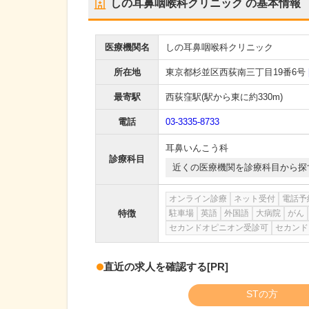
しの耳鼻咽喉科クリニック
の基本情報
医療機関名
しの耳鼻咽喉科クリニック
所在地
東京都杉並区西荻南三丁目19番6号
最寄駅
西荻窪駅
(駅から
東に約330m
)
電話
03-3335-8733
耳鼻いんこう科
診療科目
近くの医療機関を診療科目から探
オンライン診療
ネット受付
電話予
特徴
駐車場
英語
外国語
大病院
がん
セカンドオピニオン受診可
セカンド
直近の求人を確認する
[PR]
STの方