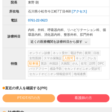
院長
東野 朗
所在地
石川県小松市今江町7丁目468
[アクセス]
電話
0761-22-0623
内科
、
外科
、
呼吸器内科
、
リハビリテーション科
、
循
環器内科
、
消化器内科
、
整形外科
、
肛門外科
診療科目
近くの医療機関を診療科目から探す
オンライン診療
ネット受付
電話予約
夜間
日祝
女性医師
スマホ保険証
入院可
キッズ
クレカ
特徴
駐車場
英語
外国語
大病院
がん
在宅
訪問
DPC
バリアフリー
感染予防
セカンドオピニオン受診可
セカンドオピニオン情報提供可
地域連携
直近の求人を確認する
[PR]
PT/OT/STの方
看護師の方