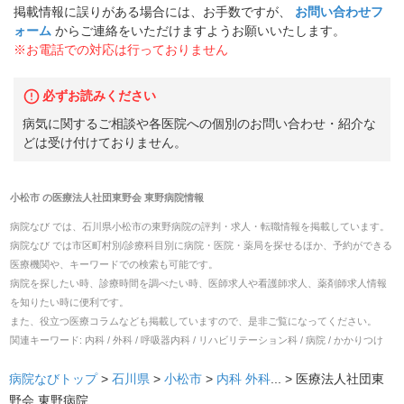
掲載情報に誤りがある場合には、お手数ですが、
お問い合わせフ
ォーム
からご連絡をいただけますようお願いいたします。
※お電話での対応は行っておりません
必ずお読みください
病気に関するご相談や各医院への個別のお問い合わせ・紹介な
どは受け付けておりません。
小松市
の
医療法人社団東野会 東野病院
情報
病院なび では、
石川県
小松市
の
東野病院
の
評判・求人・転職
情報を掲載しています。
病院なび では市区町村別/診療科目別に病院・医院・薬局を探せるほか、予約ができる
医療機関や、キーワードでの検索も可能です。
病院を探したい時、診療時間を調べたい時、医師求人や看護師求人、薬剤師求人情報
を知りたい時に便利です。
また、役立つ医療コラムなども掲載していますので、是非ご覧になってください。
関連キーワード:
内科 / 外科 / 呼吸器内科 / リハビリテーション科 / 病院 / かかりつけ
病院なびトップ
>
石川県
>
小松市
>
内科
外科
... >
医療法人社団東
野会 東野病院