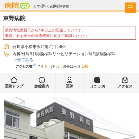
病院なび
人で選べる医院検索
東野病院
最終情報更新日から5年以上が経過しています。
事前に必ず該当の医療機関に直接ご確認ください。
石川県小松市今江町7丁目468
内科
外科
呼吸器内科
リハビリテーション科
循環器内科
...
全てみる
※
5
6
140
アクセス数
7月
:
6月
:
過去12ヶ月:
医院トップ
診療案内
医師
口コミ(
0
)
アクセス