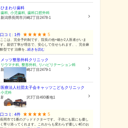
ひまわり歯科
歯科, 小児歯科, 歯科口腔外科
新潟県長岡市
川崎2丁目2478-1
5
口コミ:
1
件
ここは、完全予約制です、院長の他+確か2人医者がいま
す。親切丁寧が理念で、安心して任せられます、、完全麻
酔型です 治療を...
続きを読む
メッツ整形外科クリニック
リウマチ科, 整形外科, リハビリテーション科
新潟県長岡市
川崎2丁目2479-1
医療法人社団太子会
キャッツこどもクリニック
小児科
新潟県長岡市
美沢3丁目493番地1
5
口コミ:
4
件
長岡市で1番のグッドドクターです。 子供にも親にも優し
く寄り添ってくれます。これからも変わらず優しい町のお