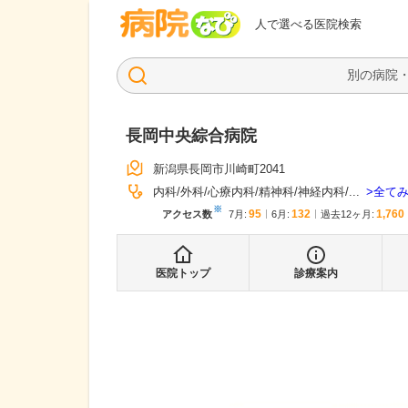
病院なび
人で選べる医院検索
長岡中央綜合病院
新潟県長岡市川崎町2041
全て
内科
外科
心療内科
精神科
神経内科
...
※
95
132
1,760
アクセス数
7月
:
6月
:
過去12ヶ月:
医院トップ
診療案内