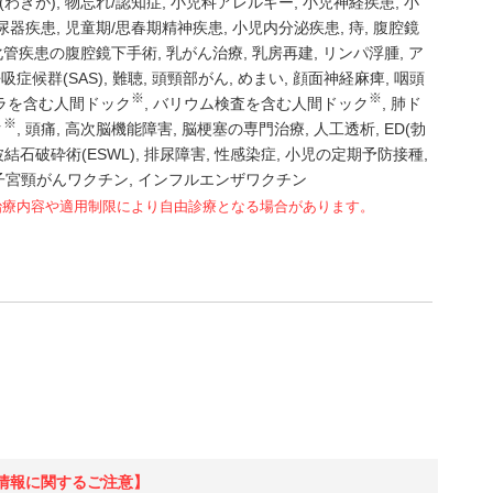
(わきが)
物忘れ/認知症
小児科アレルギー
小児神経疾患
小
尿器疾患
児童期/思春期精神疾患
小児内分泌疾患
痔
腹腔鏡
化管疾患の腹腔鏡下手術
乳がん治療
乳房再建
リンパ浮腫
ア
吸症候群(SAS)
難聴
頭頸部がん
めまい
顔面神経麻痺
咽頭
※
※
ラを含む人間ドック
バリウム検査を含む人間ドック
肺ド
※
ク
頭痛
高次脳機能障害
脳梗塞の専門治療
人工透析
ED(勃
結石破砕術(ESWL)
排尿障害
性感染症
小児の定期予防接種
子宮頸がんワクチン
インフルエンザワクチン
治療内容や適用制限により自由診療となる場合があります。
情報に関するご注意】