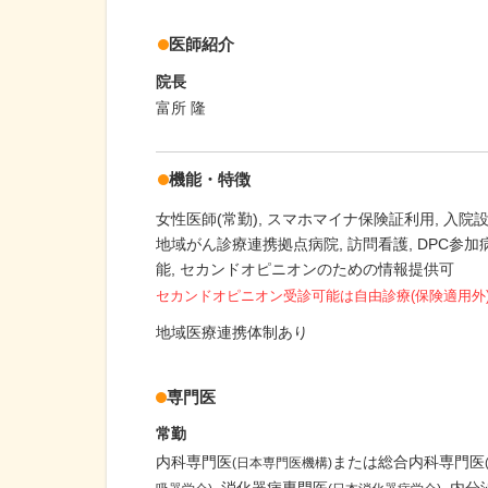
医師紹介
院長
富所 隆
機能・特徴
女性医師(常勤)
スマホマイナ保険証利用
入院
地域がん診療連携拠点病院
訪問看護
DPC参加
能
セカンドオピニオンのための情報提供可
セカンドオピニオン受診可能
は自由診療(保険適用外
地域医療連携体制あり
専門医
常勤
内科専門医
または総合内科専門医
(日本専門医機構)