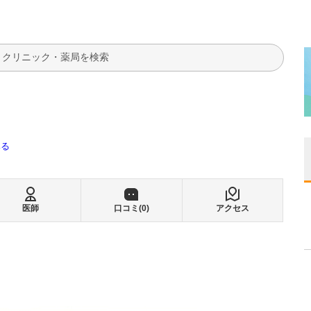
検索
みる
医師
口コミ(
0
)
アクセス