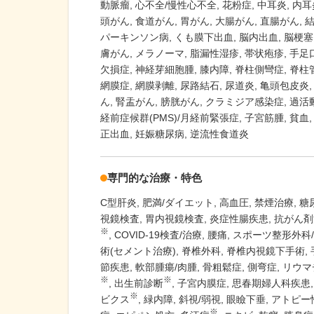
動脈瘤
心不全/慢性心不全
花粉症
中耳炎
内耳
頭がん
食道がん
胃がん
大腸がん
直腸がん
パーキンソン病
くも膜下出血
脳内出血
脳梗塞
膚がん
メラノーマ
脂漏性湿疹
帯状疱疹
手足
欠損症
神経芽細胞腫
膝内障
脊柱側彎症
脊柱
網膜症
網膜剥離
尿路結石
尿道炎
亀頭包皮炎
ん
腎盂がん
膀胱がん
クラミジア感染症
過活動
経前症候群(PMS)/月経前緊張症
子宮筋腫
貧血
正出血
妊娠糖尿病
逆流性食道炎
専門的な治療・特色
C型肝炎
肥満/ダイエット
高血圧
禁煙治療
糖
視鏡検査
胃内視鏡検査
炎症性腸疾患
抗がん剤
※
COVID-19検査/治療
腰痛
スポーツ整形外科
術(セメント治療)
脊椎外科
脊椎内視鏡下手術
節疾患
軟部腫瘍/肉腫
骨粗鬆症
側弯症
リウマ
※
※
出生前診断
子宮内膜症
思春期婦人科疾患
※
ビクス
緑内障
斜視/弱視
眼瞼下垂
アトピー
※