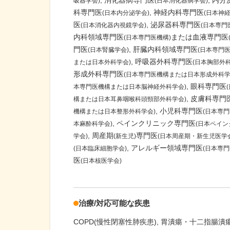
消化器病専門医
内分
吸器学会)
(日本消化器病学会)
科専門医
神経内科専門医
(日本内分泌学会)
(日本神経
医
泌尿器科専門医
(日本消化器内視鏡学会)
(日本専門
内科領域専門医
または血液専門医
(日本専門医機構)
門医
肝臓内科領域専門医
(日本腎臓学会)
(日本専門医
呼吸器外科専門医
または日本外科学会)
(日本胸部外科
形成外科専門医
(日本専門医機構または日本形成外科学
眼科専門医
本専門医機構または日本脳神経外科学会)
皮膚科専門
構または日本耳鼻咽喉科頭頸部外科学会)
小児科専門医
機構または日本整形外科学会)
(日本専
ペインクリニック専門医
本麻酔科学会)
(日本ペイン
周産期
専門医
学会)
(新生児)
(日本周産期・新生児医学
アレルギー領域専門医
(日本臨床細胞学会)
(日本専門
医
(日本核医学会)
治療/対応可能な疾患
COPD(慢性閉塞性肺疾患)
胃潰瘍・十二指腸潰