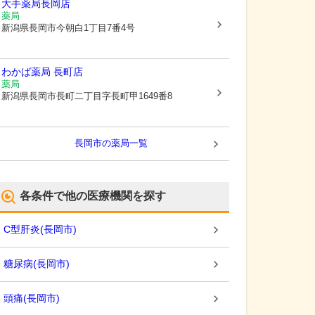
大手薬局長岡店
薬局
新潟県長岡市
今朝白1丁目7番4号
わかば薬局 長町店
薬局
新潟県長岡市
長町二丁目字長町甲1649番8
長岡市
の薬局一覧
各条件で他の医療機関を探す
C型肝炎
(
長岡市
)
糖尿病
(
長岡市
)
頭痛
(
長岡市
)