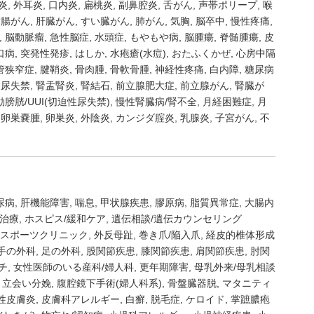
炎
外耳炎
口内炎
扁桃炎
副鼻腔炎
舌がん
声帯ポリープ
喉
結腸がん
肝臓がん
すい臓がん
肺がん
気胸
脳卒中
慢性疼痛
脳動脈瘤
急性脳症
水頭症
もやもや病
脳腫瘍
脊髄腫瘍
皮
口病
突発性発疹
はしか
水疱瘡(水痘)
おたふくかぜ
心房中隔
管狭窄症
腱鞘炎
骨肉腫
骨軟骨腫
神経性疼痛
白内障
糖尿病
尿失禁
腎盂腎炎
腎結石
前立腺肥大症
前立腺がん
腎臓が
膀胱/UUI(切迫性尿失禁)
慢性腎臓病/腎不全
月経困難症
月
卵巣嚢腫
卵巣炎
外陰炎
カンジダ腟炎
乳腺炎
子宮がん
不
尿病
肝機能障害
喘息
甲状腺疾患
膠原病
脂質異常症
大腸内
治療
ホスピス/緩和ケア
遺伝相談/遺伝カウンセリング
/スポーツクリニック
外反母趾
巻き爪/陥入爪
経皮的椎体形成
手の外科
足の外科
股関節疾患
膝関節疾患
肩関節疾患
肘関
チ
女性医師のいる産科/婦人科
更年期障害
母乳外来/母乳相談
立会い分娩
腹腔鏡下手術(婦人科系)
骨盤臓器脱
マタニティ
性皮膚炎
皮膚科アレルギー
白癬
脱毛症
ケロイド
掌蹠膿疱