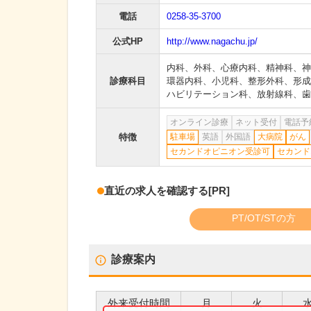
電話
0258-35-3700
公式HP
http://www.nagachu.jp/
内科
、
外科
、
心療内科
、
精神科
、
神
診療科目
環器内科
、
小児科
、
整形外科
、
形成
ハビリテーション科
、
放射線科
、
歯
オンライン診療
ネット受付
電話予
特徴
駐車場
英語
外国語
大病院
がん
セカンドオピニオン受診可
セカンド
直近の求人を確認する
[PR]
PT/OT/STの方
診療案内
外来受付時間
月
火