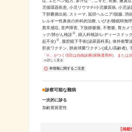
症
エピペン処方
多汗症
ニキビ
乾癬
腋臭症
児循環器疾患
小児リウマチ/小児膠原病
小児泌
下胆嚢摘出術
ストーマ
鼠径ヘルニア/脱腸
消
レルギー性鼻炎の外科的治療
いびき/睡眠時無呼
異常感症
音声障害
下肢静脈瘤
不整脈
胃カメ
※
ック/肺がん検診
婦人科検診/レディースドッ
※
起不全)
腹腔鏡下手術(泌尿器科系)
体外衝撃波
肝炎ワクチン
肺炎球菌ワクチン(成人/高齢者)
「※」がつく項目は自由診療(保険適用外)、または
詳しく見る
本情報に関するご注意
診察可能な難病
一次的に診る
加齢黄斑変性
【掲載