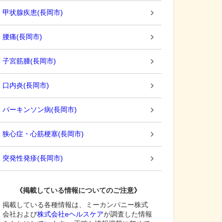
甲状腺疾患
(
長岡市
)
腰痛
(
長岡市
)
子宮筋腫
(
長岡市
)
口内炎
(
長岡市
)
パーキンソン病
(
長岡市
)
狭心症・心筋梗塞
(
長岡市
)
突発性発疹
(
長岡市
)
《掲載している情報についてのご注意》
掲載している各種情報は、ミーカンパニー株式
会社および
株式会社eヘルスケア
が調査した情報