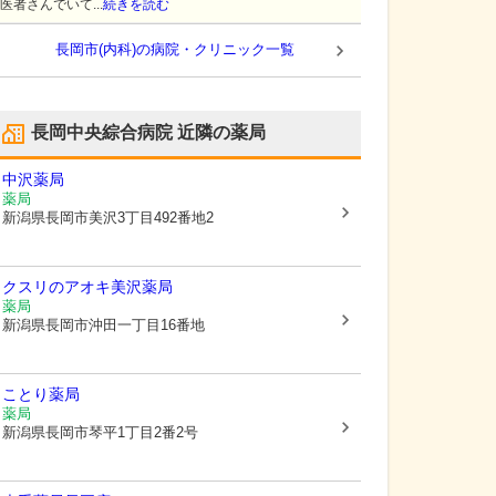
医者さんでいて...
続きを読む
長岡市(内科)の病院・クリニック一覧
長岡中央綜合病院
近隣の薬局
中沢薬局
薬局
新潟県長岡市
美沢3丁目492番地2
クスリのアオキ美沢薬局
薬局
新潟県長岡市
沖田一丁目16番地
ことり薬局
薬局
新潟県長岡市
琴平1丁目2番2号