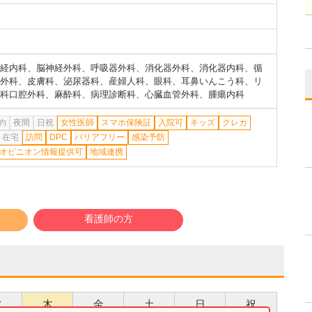
経内科
、
脳神経外科
、
呼吸器外科
、
消化器外科
、
消化器内科
、
循
外科
、
皮膚科
、
泌尿器科
、
産婦人科
、
眼科
、
耳鼻いんこう科
、
リ
科口腔外科
、
麻酔科
、
病理診断科
、
心臓血管外科
、
腫瘍内科
約
夜間
日祝
女性医師
スマホ保険証
入院可
キッズ
クレカ
在宅
訪問
DPC
バリアフリー
感染予防
オピニオン情報提供可
地域連携
看護師の方
水
木
金
土
日
祝