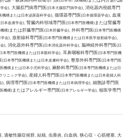
泌代謝・糖尿病内科領域専門医
または内分泌代謝
(日本専門医機構)
大腸肛門病専門医
消化器内視鏡専門
学会)
(日本大腸肛門病学会)
循環器専門医
血液
医機構または日本泌尿器科学会)
(日本循環器学会)
腎臓内科領域専門医
または腎臓専
(日本血液学会)
(日本専門医機構)
または肝臓専門医
外科専門医
機構)
(日本肝臓学会)
(日本専門医機構
放射線科専門医
学会)
(日本専門医機構または日本医学放射線学会)
消化器外科専門医
脳神経外科専門医
会)
(日本消化器外科学会)
(日
耳鼻咽喉科専門医
(日本専門医機構または日本眼科学会)
(日本専門医機
医
整形外科専門医
(日本専門医機構または日本皮膚科学会)
(日本専門医
麻酔科専門医
門医機構または日本小児科学会)
(日本専門医機構または日
産婦人科専門医
クリニック学会)
(日本専門医機構または日本産婦人科
病理専門医
細胞診専門医
会)
(日本専門医機構または日本病理学会)
またはアレルギー専門医
核医学専門
医機構)
(日本アレルギー学会)
瘍
過敏性腸症候群
結核
虫垂炎
白血病
狭心症・心筋梗塞
大