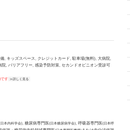
設備
キッズスペース
クレジットカード
駐車場(無料)
大病院
病院
バリアフリー
感染予防対策
セカンドオピニオン受診可
)です
詳しく見る
糖尿病専門医
呼吸器専門医
(日本内科学会)
(日本糖尿病学会)
(日本呼