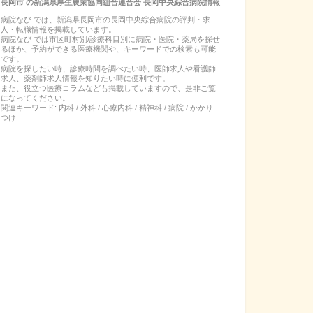
長岡市
の
新潟県厚生農業協同組合連合会 長岡中央綜合病院
情報
病院なび では、
新潟県
長岡市
の
長岡中央綜合病院
の
評判・求
人・転職
情報を掲載しています。
病院なび では市区町村別/診療科目別に病院・医院・薬局を探せ
るほか、予約ができる医療機関や、キーワードでの検索も可能
です。
病院を探したい時、診療時間を調べたい時、医師求人や看護師
求人、薬剤師求人情報を知りたい時に便利です。
また、役立つ医療コラムなども掲載していますので、是非ご覧
になってください。
関連キーワード:
内科 / 外科 / 心療内科 / 精神科 / 病院 / かかり
つけ