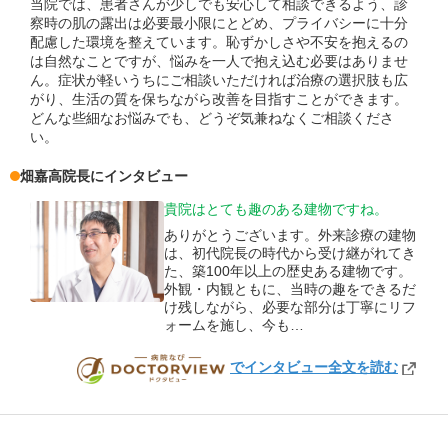
当院では、患者さんが少しでも安心して相談できるよう、診
察時の肌の露出は必要最小限にとどめ、プライバシーに十分
配慮した環境を整えています。恥ずかしさや不安を抱えるの
は自然なことですが、悩みを一人で抱え込む必要はありませ
ん。症状が軽いうちにご相談いただければ治療の選択肢も広
がり、生活の質を保ちながら改善を目指すことができます。
どんな些細なお悩みでも、どうぞ気兼ねなくご相談くださ
い。
畑嘉高
院長
にインタビュー
貴院はとても趣のある建物ですね。
ありがとうございます。外来診療の建物
は、初代院長の時代から受け継がれてき
た、築100年以上の歴史ある建物です。
外観・内観ともに、当時の趣をできるだ
け残しながら、必要な部分は丁寧にリフ
ォームを施し、今も…
でインタビュー全文を読む
DOCTORVIEW