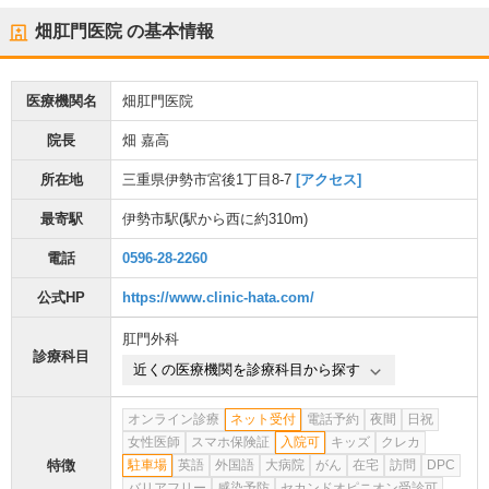
畑肛門医院
の基本情報
医療機関名
畑肛門医院
院長
畑 嘉高
所在地
三重県伊勢市宮後1丁目8-7
[アクセス]
最寄駅
伊勢市駅
(駅から
西に約310m
)
電話
0596-28-2260
公式HP
https://www.clinic-hata.com/
肛門外科
診療科目
近くの医療機関を診療科目から探す
オンライン診療
ネット受付
電話予約
夜間
日祝
女性医師
スマホ保険証
入院可
キッズ
クレカ
特徴
駐車場
英語
外国語
大病院
がん
在宅
訪問
DPC
バリアフリー
感染予防
セカンドオピニオン受診可