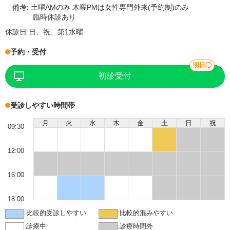
備考:
土曜AMのみ 木曜PMは女性専門外来(予約制)のみ
臨時休診あり
休診日:
日、祝、第1水曜
予約・受付
明日◯
初診受付
受診しやすい時間帯
月
火
水
木
金
土
日
祝
09:30
12:00
16:00
18:00
:
比較的受診しやすい
:
比較的混みやすい
:
診療中
:
診療時間外