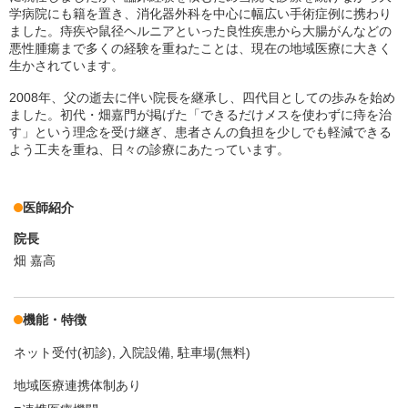
学病院にも籍を置き、消化器外科を中心に幅広い手術症例に携わり
ました。痔疾や鼠径ヘルニアといった良性疾患から大腸がんなどの
悪性腫瘍まで多くの経験を重ねたことは、現在の地域医療に大きく
生かされています。
2008年、父の逝去に伴い院長を継承し、四代目としての歩みを始め
ました。初代・畑嘉門が掲げた「できるだけメスを使わずに痔を治
す」という理念を受け継ぎ、患者さんの負担を少しでも軽減できる
よう工夫を重ね、日々の診療にあたっています。
医師紹介
院長
畑 嘉高
機能・特徴
ネット受付(初診)
入院設備
駐車場(無料)
地域医療連携体制あり