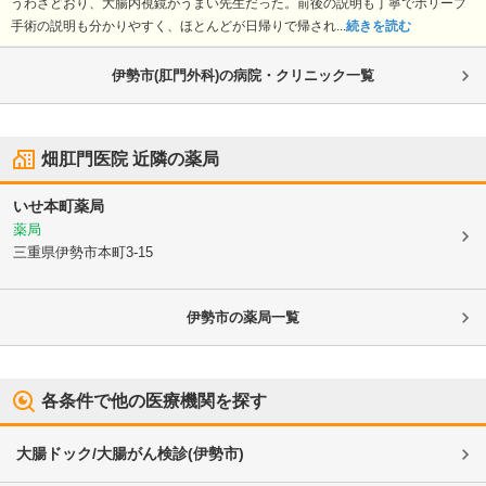
うわさどおり、大腸内視鏡がうまい先生だった。前後の説明も丁寧でポリープ
手術の説明も分かりやすく、ほとんどが日帰りで帰され...
続きを読む
伊勢市(肛門外科)の病院・クリニック一覧
畑肛門医院
近隣の薬局
いせ本町薬局
薬局
三重県伊勢市
本町3-15
伊勢市
の薬局一覧
各条件で他の医療機関を探す
大腸ドック/大腸がん検診
(
伊勢市
)