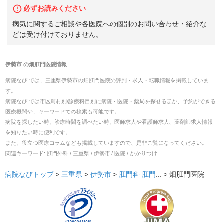
必ずお読みください
病気に関するご相談や各医院への個別のお問い合わせ・紹介な
どは受け付けておりません。
伊勢市
の
畑肛門医院
情報
病院なび では、
三重県
伊勢市
の
畑肛門医院
の
評判・求人・転職
情報を掲載していま
す。
病院なび では市区町村別/診療科目別に病院・医院・薬局を探せるほか、予約ができる
医療機関や、キーワードでの検索も可能です。
病院を探したい時、診療時間を調べたい時、医師求人や看護師求人、薬剤師求人情報
を知りたい時に便利です。
また、役立つ医療コラムなども掲載していますので、是非ご覧になってください。
関連キーワード:
肛門外科 / 三重県 / 伊勢市 / 医院 / かかりつけ
病院なびトップ
>
三重県
>
伊勢市
>
肛門科
肛門
... >
畑肛門医院