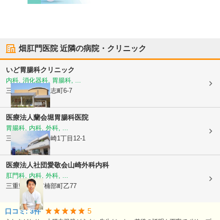
畑肛門医院
近隣の病院・クリニック
いど胃腸科クリニック
内科, 消化器科, 胃腸科, ...
三重県伊勢市
一志町6-7
医療法人蘭会
堀胃腸科医院
胃腸科, 内科, 外科, ...
三重県伊勢市
河崎1丁目12-1
医療法人社団愛敬会
山崎外科内科
肛門科, 内科, 外科, ...
三重県伊勢市
楠部町乙77
5
口コミ:
3
件