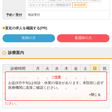
セカンドオピニオン情報提供可
地域連携
予約 / 受付
初診受付
直近の求人を確認する
[PR]
医師の方
看護師の方
診療案内
診療時間
月
火
水
木
金
土
日
祝
●
●
●
●
●
●
9:30
〜
12:00
お盆(8月中旬)は休診・休業の場合があります。来院前に必ず
●
●
●
●
●
医療機関に直接ご確認ください。
16:00
〜
18:00
×閉じる
診療時間・内容等について、事前に必ず医療機関に直接ご確認く
ださい。