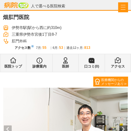
病院なび
人で選べる医院検索
畑肛門医院
伊勢市駅
(駅から
西に約310m
)
三重県伊勢市宮後1丁目8-7
肛門外科
※
55
53
813
アクセス数
7月
:
6月
:
過去12ヶ月:
医院トップ
診療案内
医師
口コミ(
0
)
アクセス
医療機関からの
メッセージあり