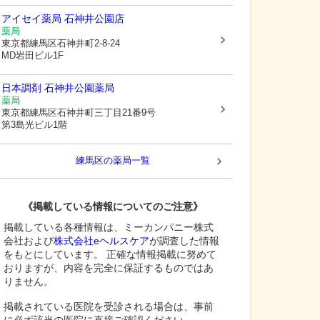
アイセイ薬局 石神井公園店
薬局
東京都練馬区
石神井町2-8-24
MD岩田ビル1F
日本調剤 石神井公園薬局
薬局
東京都練馬区
石神井町三丁目21番9号
第3島光ビル1階
練馬区
の薬局一覧
《掲載している情報についてのご注意》
掲載している各種情報は、ミーカンパニー株式
会社および
株式会社eヘルスケア
が調査した情報
をもとにしています。 正確な情報掲載に努めて
おりますが、内容を完全に保証するものではあ
りません。
掲載されている医院を受診される場合は、事前