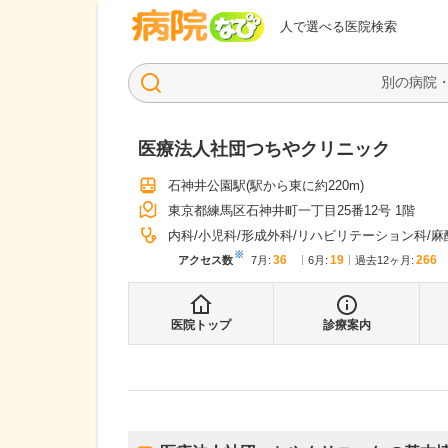
病院なび
人で選べる医院検索
医療法人社団つちやクリニック
石神井公園駅
(駅から
東に約220m
)
東京都練馬区石神井町一丁目25番12号 1階
内科
小児科
形成外科
リハビリテーション科
麻
※
36
19
266
アクセス数
7月
:
6月
:
過去12ヶ月:
医院トップ
診療案内