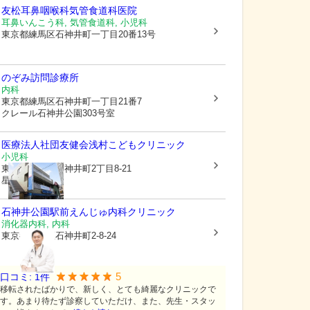
友松耳鼻咽喉科気管食道科医院
耳鼻いんこう科, 気管食道科, 小児科
東京都練馬区
石神井町一丁目20番13号
のぞみ訪問診療所
内科
東京都練馬区
石神井町一丁目21番7
クレール石神井公園303号室
医療法人社団友健会
浅村こどもクリニック
小児科
東京都練馬区
石神井町2丁目8-21
星ビル2階
石神井公園駅前えんじゅ内科クリニック
消化器内科, 内科
東京都練馬区
石神井町2-8-24
5
口コミ:
1
件
移転されたばかりで、新しく、とても綺麗なクリニックで
す。あまり待たず診察していただけ、また、先生・スタッ