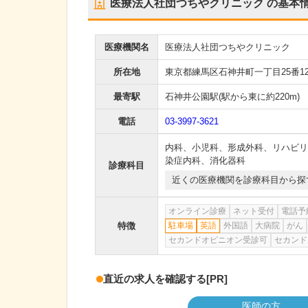
医療法人社団つちやクリニック
の基本
医療機関名
医療法人社団つちやクリニック
所在地
東京都練馬区石神井町一丁目25番12
最寄駅
石神井公園駅
(駅から
東に約220m
)
電話
03-3997-3621
内科
、
小児科
、
形成外科
、
リハビリ
染症内科
、
消化器科
診療科目
近くの医療機関を診療科目から探
オンライン診療
ネット受付
電話予
特徴
駐車場
英語
外国語
大病院
がん
セカンドオピニオン受診可
セカンド
直近の求人を確認する
[PR]
医師の方