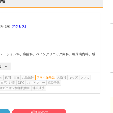
情報
号 1階
[アクセス]
テーション科
、
麻酔科
、
ペインクリニック内科
、
糖尿病内科
、
感
す
約
夜間
日祝
女性医師
スマホ保険証
入院可
キッズ
クレカ
在宅
訪問
DPC
バリアフリー
感染予防
オピニオン情報提供可
地域連携
看護師の方