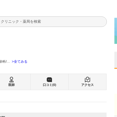
検索
全てみる
酔科
...
医師
口コミ(
0
)
アクセス