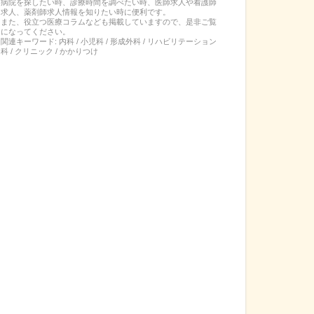
病院を探したい時、診療時間を調べたい時、医師求人や看護師
求人、薬剤師求人情報を知りたい時に便利です。
また、役立つ医療コラムなども掲載していますので、是非ご覧
になってください。
関連キーワード:
内科 / 小児科 / 形成外科 / リハビリテーション
科 / クリニック / かかりつけ