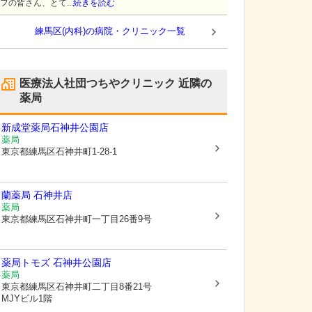
フの皆さん、とて...
続きを読む
練馬区(内科)の病院・クリニック一覧
医療法人社団つちやクリニック
近隣の
薬局
新成堂薬局石神井公園店
薬局
東京都練馬区
石神井町1-28-1
蘭薬局 石神井店
薬局
東京都練馬区
石神井町一丁目26番9号
薬局トモズ 石神井公園店
薬局
東京都練馬区
石神井町二丁目8番21号
MJYビル1階