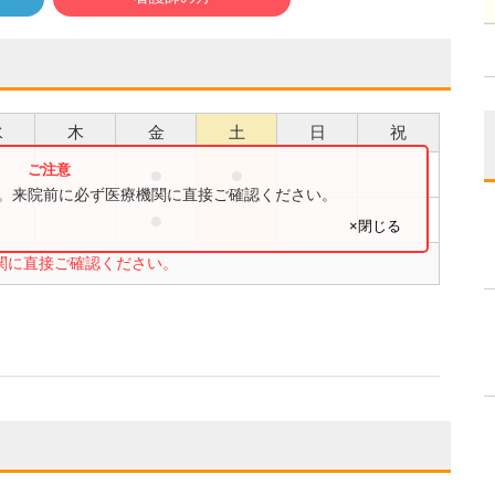
水
木
金
土
日
祝
●
●
●
す。来院前に必ず医療機関に直接ご確認ください。
●
●
×閉じる
関に直接ご確認ください。