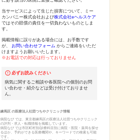
に必ず該当の医院に直接ご確認ください。
当サービスによって生じた損害について、ミー
カンパニー株式会社および
株式会社eヘルスケア
ではその賠償の責任を一切負わないものとしま
す。
掲載情報に誤りがある場合には、お手数です
が、
お問い合わせフォーム
からご連絡をいただ
けますようお願いいたします。
※お電話での対応は行っておりません
必ずお読みください
病気に関するご相談や各医院への個別のお問
い合わせ・紹介などは受け付けておりませ
ん。
練馬区
の
医療法人社団つちやクリニック
情報
病院なび では、
東京都
練馬区
の
医療法人社団つちやクリニック
の
評判・求人・転職
情報を掲載しています。
病院なび では市区町村別/診療科目別に病院・医院・薬局を探せ
るほか、予約ができる医療機関や、キーワードでの検索も可能
です。