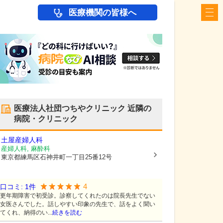
医療機関の皆様へ
医療法人社団つちやクリニック
近隣の
病院・クリニック
土屋産婦人科
産婦人科, 麻酔科
東京都練馬区
石神井町一丁目25番12号
4
口コミ:
1
件
更年期障害で初受診。診察してくれたのは院長先生でない
女医さんでした。話しやすい印象の先生で、話をよく聞い
てくれ、納得のい...
続きを読む