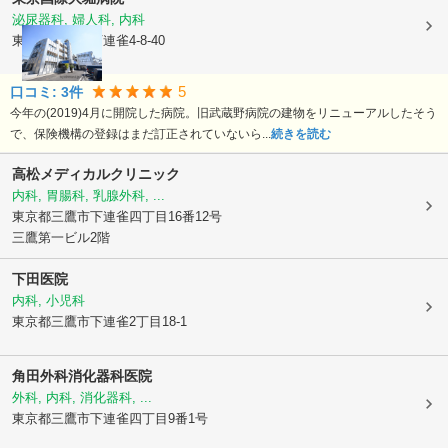
泌尿器科, 婦人科, 内科
東京都三鷹市
下連雀4-8-40
5
口コミ:
3
件
今年の(2019)4月に開院した病院。旧武蔵野病院の建物をリニューアルしたそう
で、保険機構の登録はまだ訂正されていないら...
続きを読む
高松メディカルクリニック
内科, 胃腸科, 乳腺外科, ...
東京都三鷹市
下連雀四丁目16番12号
三鷹第一ビル2階
下田医院
内科, 小児科
東京都三鷹市
下連雀2丁目18-1
角田外科消化器科医院
外科, 内科, 消化器科, ...
東京都三鷹市
下連雀四丁目9番1号