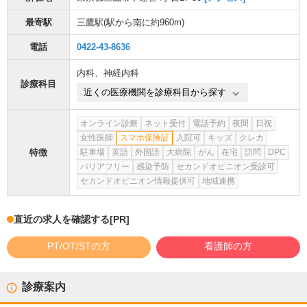
最寄駅
三鷹駅
(駅から
南に約960m
)
電話
0422-43-8636
内科
、
神経内科
診療科目
近くの医療機関を診療科目から探す
オンライン診療
ネット受付
電話予約
夜間
日祝
女性医師
スマホ保険証
入院可
キッズ
クレカ
特徴
駐車場
英語
外国語
大病院
がん
在宅
訪問
DPC
バリアフリー
感染予防
セカンドオピニオン受診可
セカンドオピニオン情報提供可
地域連携
直近の求人を確認する
[PR]
PT/OT/STの方
看護師の方
診療案内