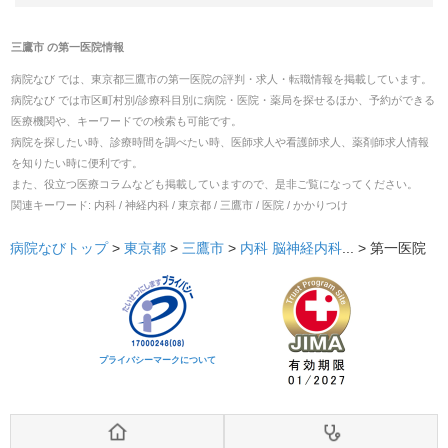
三鷹市
の
第一医院
情報
病院なび では、
東京都
三鷹市
の
第一医院
の
評判・求人・転職
情報を掲載しています。
病院なび では市区町村別/診療科目別に病院・医院・薬局を探せるほか、予約ができる
医療機関や、キーワードでの検索も可能です。
病院を探したい時、診療時間を調べたい時、医師求人や看護師求人、薬剤師求人情報
を知りたい時に便利です。
また、役立つ医療コラムなども掲載していますので、是非ご覧になってください。
関連キーワード:
内科 / 神経内科 / 東京都 / 三鷹市 / 医院 / かかりつけ
病院なびトップ
>
東京都
>
三鷹市
>
内科
脳神経内科
... >
第一医院
プライバシーマークについて