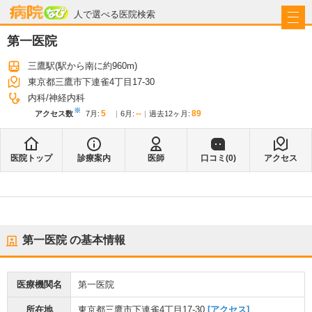
病院なび
人で選べる医院検索
第一医院
三鷹駅
(駅から
南に約960m
)
東京都三鷹市下連雀4丁目17-30
内科
神経内科
※
5
--
89
アクセス数
7月
:
6月
:
過去12ヶ月:
医院トップ
診療案内
医師
口コミ(
0
)
アクセス
第一医院
の基本情報
医療機関名
第一医院
所在地
東京都三鷹市下連雀4丁目17-30
[アクセス]