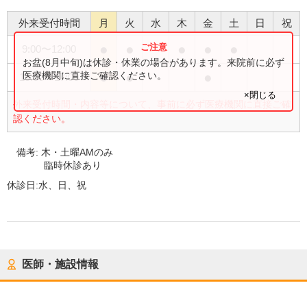
外来受付時間
月
火
水
木
金
土
日
祝
●
●
●
●
●
9:00
〜
12:00
お盆(8月中旬)は休診・休業の場合があります。来院前に必ず
●
●
●
医療機関に直接ご確認ください。
15:00
〜
17:00
×閉じる
外来受付時間・内容等について、事前に必ず医療機関に直接ご確
認ください。
備考:
木・土曜AMのみ
臨時休診あり
休診日:
水、日、祝
医師・施設情報