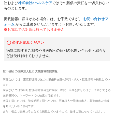
社および
株式会社eヘルスケア
ではその賠償の責任を一切負わない
ものとします。
掲載情報に誤りがある場合には、お手数ですが、
お問い合わせフ
ォーム
からご連絡をいただけますようお願いいたします。
※お電話での対応は行っておりません
必ずお読みください
病気に関するご相談や各医院への個別のお問い合わせ・紹介な
どは受け付けておりません。
世田谷区
の
医療法人社団 大熊歯科医院
情報
病院なび では、
東京都
世田谷区
の
大熊歯科医院
の
評判・求人・転職
情報を掲載してい
ます。
病院なび では市区町村別/診療科目別に病院・医院・薬局を探せるほか、予約ができる
医療機関や、キーワードでの検索も可能です。
病院を探したい時、診療時間を調べたい時、医師求人や看護師求人、薬剤師求人情報
を知りたい時に便利です。
また、役立つ医療コラムなども掲載していますので、是非ご覧になってください。