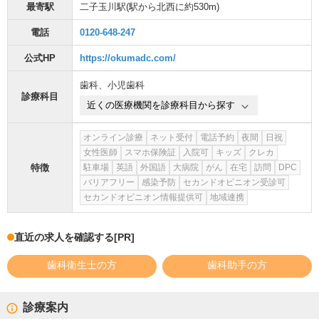
最寄駅
二子玉川駅
(駅から
北西に約530m
)
電話
0120-648-247
公式HP
https://okumadc.com/
歯科
、
小児歯科
診療科目
近くの医療機関を診療科目から探す
オンライン診療
ネット受付
電話予約
夜間
日祝
女性医師
スマホ保険証
入院可
キッズ
クレカ
特徴
駐車場
英語
外国語
大病院
がん
在宅
訪問
DPC
バリアフリー
感染予防
セカンドオピニオン受診可
セカンドオピニオン情報提供可
地域連携
直近の求人を確認する
[PR]
歯科衛生士の方
歯科助手の方
診療案内