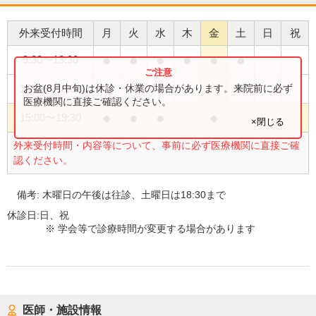
外来受付時間
月
火
水
木
金
土
日
祝
●
●
●
●
●
●
9:30
〜
13:30
●
お盆(8月中旬)は休診・休業の場合があります。来院前に必ず
15:00
〜
18:30
医療機関に直接ご確認ください。
●
●
●
●
15:00
〜
19:30
×閉じる
外来受付時間・内容等について、事前に必ず医療機関に直接ご確
認ください。
備考:
木曜日の午後は往診、土曜日は18:30まで
休診日:
日、祝
※ 学会等で診療時間が変更する場合があります
医師・施設情報