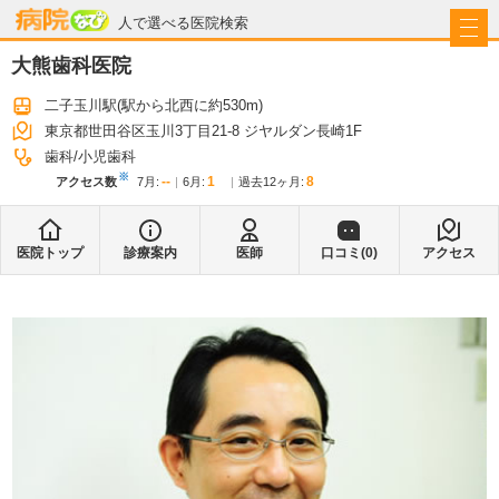
病院なび
人で選べる医院検索
大熊歯科医院
二子玉川駅
(駅から
北西に約530m
)
東京都世田谷区玉川3丁目21-8 ジヤルダン長崎1F
歯科
小児歯科
※
--
1
8
アクセス数
7月
:
6月
:
過去12ヶ月:
医院トップ
診療案内
医師
口コミ(
0
)
アクセス