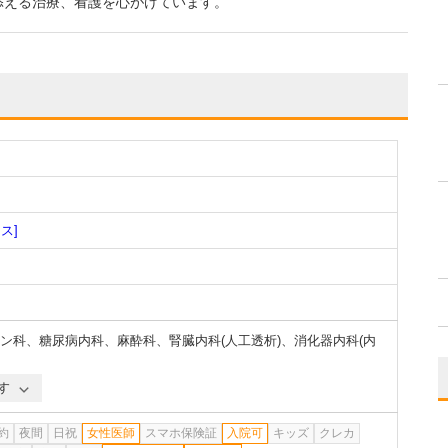
添える治療、看護を心がけています。
ス]
ン科
、
糖尿病内科
、
麻酔科
、
腎臓内科(人工透析)
、
消化器内科(内
す
約
夜間
日祝
女性医師
スマホ保険証
入院可
キッズ
クレカ