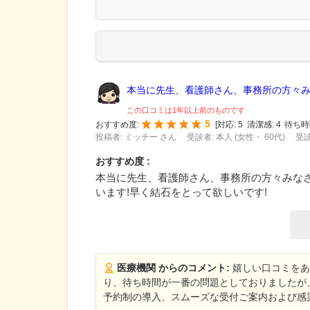
本当に先生、看護師さん、事務所の方々みな
この口コミは1年以上前のものです
5
おすすめ度:
[
対応:
5
清潔感:
4
待ち時
投稿者: ミッチー さん
受診者: 本人 (女性・ 60代)
受診
おすすめ度 :
本当に先生、看護師さん、事務所の方々みなさ
います!早く結石をとって欲しいです!
医療機関 からのコメント:
嬉しい口コミをあ
り、待ち時間が一番の問題としておりましたが
予約制の導入、スムーズな受付ご案内および感染対