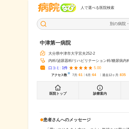
病院なび
人で選べる医院検索
中津第一病院
大分県中津市大字宮夫252-2
内科
泌尿器科
リハビリテーション科
糖尿病内
口コミ:
1
件
5.00
※
61
64
835
アクセス数
7月
:
6月
:
過去12ヶ月:
医院トップ
診療案内
患者さんへのメッセージ