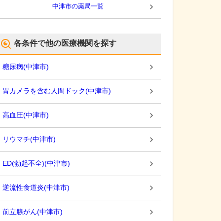
中津市
の薬局一覧
各条件で他の医療機関を探す
糖尿病
(
中津市
)
胃カメラを含む人間ドック
(
中津市
)
高血圧
(
中津市
)
リウマチ
(
中津市
)
ED(勃起不全)
(
中津市
)
逆流性食道炎
(
中津市
)
前立腺がん
(
中津市
)