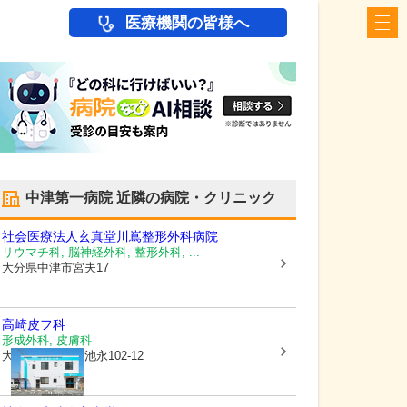
医療機関の皆様へ
中津第一病院
近隣の病院・クリニック
社会医療法人玄真堂
川嶌整形外科病院
リウマチ科, 脳神経外科, 整形外科, ...
大分県中津市
宮夫17
高崎皮フ科
形成外科, 皮膚科
大分県中津市
下池永102-12