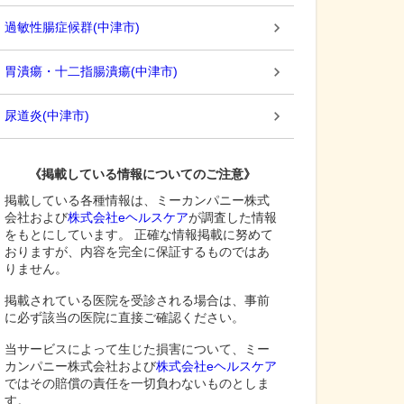
過敏性腸症候群
(
中津市
)
胃潰瘍・十二指腸潰瘍
(
中津市
)
尿道炎
(
中津市
)
《掲載している情報についてのご注意》
掲載している各種情報は、ミーカンパニー株式
会社および
株式会社eヘルスケア
が調査した情報
をもとにしています。 正確な情報掲載に努めて
おりますが、内容を完全に保証するものではあ
りません。
掲載されている医院を受診される場合は、事前
に必ず該当の医院に直接ご確認ください。
当サービスによって生じた損害について、ミー
カンパニー株式会社および
株式会社eヘルスケア
ではその賠償の責任を一切負わないものとしま
す。