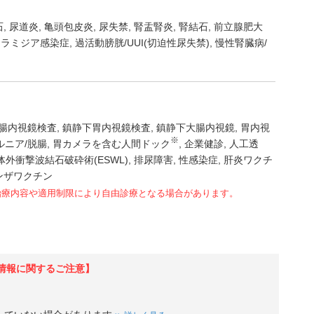
石
尿道炎
亀頭包皮炎
尿失禁
腎盂腎炎
腎結石
前立腺肥大
クラミジア感染症
過活動膀胱/UUI(切迫性尿失禁)
慢性腎臓病/
腸内視鏡検査
鎮静下胃内視鏡検査
鎮静下大腸内視鏡
胃内視
※
ルニア/脱腸
胃カメラを含む人間ドック
企業健診
人工透
体外衝撃波結石破砕術(ESWL)
排尿障害
性感染症
肝炎ワクチ
ンザワクチン
治療内容や適用制限により自由診療となる場合があります。
情報に関するご注意】