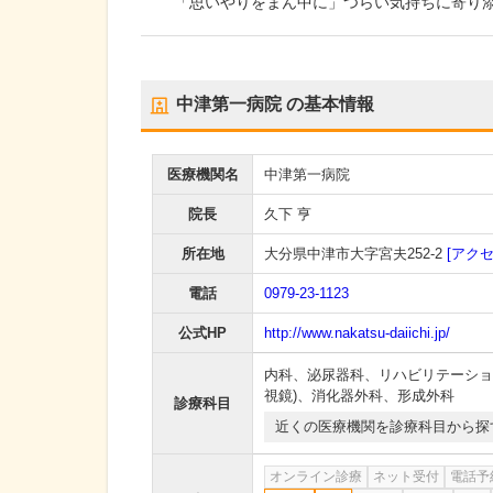
「思いやりをまん中に」つらい気持ちに寄り
中津第一病院
の基本情報
医療機関名
中津第一病院
院長
久下 亨
所在地
大分県中津市大字宮夫252-2
[アクセ
電話
0979-23-1123
公式HP
http://www.nakatsu-daiichi.jp/
内科
、
泌尿器科
、
リハビリテーショ
視鏡)
、
消化器外科
、
形成外科
診療科目
近くの医療機関を診療科目から探
オンライン診療
ネット受付
電話予