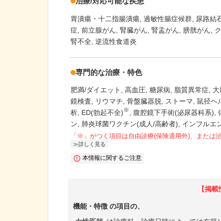
治療/対応可能な疾患
胃潰瘍・十二指腸潰瘍
過敏性腸症候群
尿路結
症
前立腺がん
腎臓がん
腎盂がん
膀胱がん
腎不全
逆流性食道炎
専門的な治療・特色
肥満/ダイエット
高血圧
糖尿病
脂質異常症
大
鏡検査
リウマチ
骨盤臓器脱
ストーマ
鼠径ヘ
※
析
ED(勃起不全)
腹腔鏡下手術(泌尿器科系)
ン
肺炎球菌ワクチン(成人/高齢者)
インフルエ
「※」がつく項目は自由診療(保険適用外)、または
詳しく見る
本情報に関するご注意
【掲載
機能・特徴
の項目の、