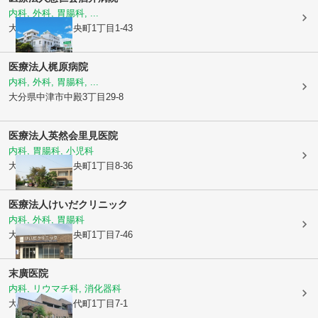
内科, 外科, 胃腸科, ...
大分県中津市
中央町1丁目1-43
医療法人
梶原病院
内科, 外科, 胃腸科, ...
大分県中津市
中殿3丁目29-8
医療法人英然会
里見医院
内科, 胃腸科, 小児科
大分県中津市
中央町1丁目8-36
医療法人
けいだクリニック
内科, 外科, 胃腸科
大分県中津市
中央町1丁目7-46
末廣医院
内科, リウマチ科, 消化器科
大分県中津市
沖代町1丁目7-1