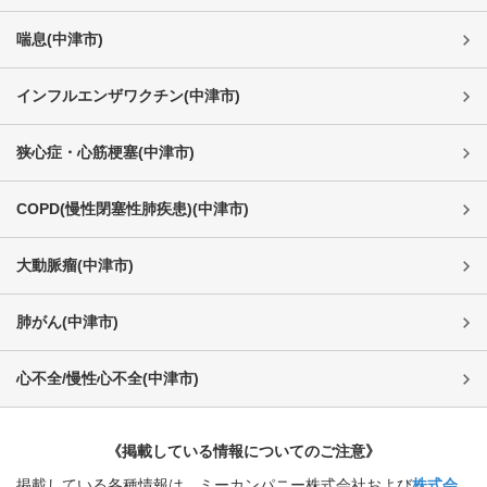
喘息
(
中津市
)
インフルエンザワクチン
(
中津市
)
狭心症・心筋梗塞
(
中津市
)
COPD(慢性閉塞性肺疾患)
(
中津市
)
大動脈瘤
(
中津市
)
肺がん
(
中津市
)
心不全/慢性心不全
(
中津市
)
《掲載している情報についてのご注意》
掲載している各種情報は、ミーカンパニー株式会社および
株式会