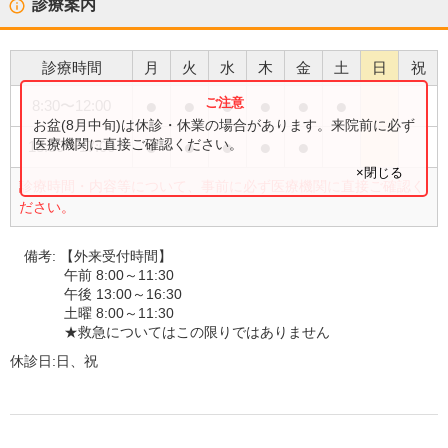
診療案内
診療時間
月
火
水
木
金
土
日
祝
●
●
●
●
●
●
8:30
〜
12:00
お盆(8月中旬)は休診・休業の場合があります。来院前に必ず
●
●
●
●
●
医療機関に直接ご確認ください。
13:30
〜
17:00
×閉じる
診療時間・内容等について、事前に必ず医療機関に直接ご確認く
ださい。
備考:
【外来受付時間】
午前 8:00～11:30
午後 13:00～16:30
土曜 8:00～11:30
★救急についてはこの限りではありません
休診日:
日、祝