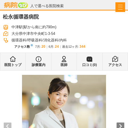
病院なび
人で選べる医院検索
松永循環器病院
中津駅
(駅から
南に約790m
)
大分県中津市中央町1-3-54
循環器科
呼吸器科
消化器科
内科
※
20
24
344
アクセス数
7月
:
6月
:
過去12ヶ月:
医院トップ
診療案内
医師
口コミ(
0
)
アクセス