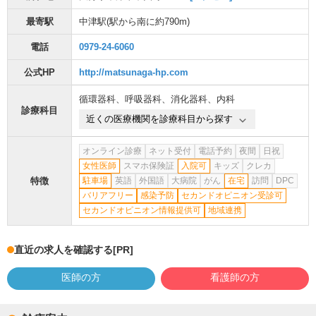
最寄駅
中津駅
(駅から
南に約790m
)
電話
0979-24-6060
公式HP
http://matsunaga-hp.com
循環器科
、
呼吸器科
、
消化器科
、
内科
診療科目
近くの医療機関を診療科目から探す
オンライン診療
ネット受付
電話予約
夜間
日祝
女性医師
スマホ保険証
入院可
キッズ
クレカ
特徴
駐車場
英語
外国語
大病院
がん
在宅
訪問
DPC
バリアフリー
感染予防
セカンドオピニオン受診可
セカンドオピニオン情報提供可
地域連携
直近の求人を確認する
[PR]
医師の方
看護師の方