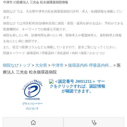
中津市
の
医療法人 三光会 松永循環器病院
情報
病院なび では、
大分県
中津市
の
松永循環器病院
の
評判・求人・転職
情報を掲載してい
ます。
病院なび では市区町村別/診療科目別に病院・医院・薬局を探せるほか、予約ができる
医療機関や、キーワードでの検索も可能です。
病院を探したい時、診療時間を調べたい時、医師求人や看護師求人、薬剤師求人情報
を知りたい時に便利です。
また、役立つ医療コラムなども掲載していますので、是非ご覧になってください。
関連キーワード:
循環器科 / 呼吸器科 / 消化器科 / 内科 / 病院 / かかりつけ
病院なびトップ
>
大分県
>
中津市
>
循環器内科
呼吸器内科
... >
医
療法人 三光会 松永循環器病院
プライバシーマー
クについて