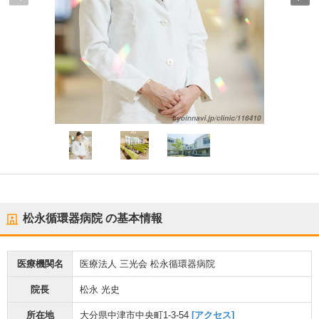
松永循環器病院
の基本情報
医療機関名
医療法人 三光会 松永循環器病院
院長
松永 光史
所在地
大分県中津市中央町1-3-54
[アクセス]