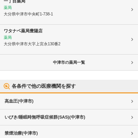
一丁目薬局
薬局
大分県中津市
中央町1-738-1
ワタナベ薬局豊陽店
薬局
大分県中津市
大字上宮永130番2
中津市
の薬局一覧
各条件で他の医療機関を探す
高血圧
(
中津市
)
いびき/睡眠時無呼吸症候群(SAS)
(
中津市
)
禁煙治療
(
中津市
)