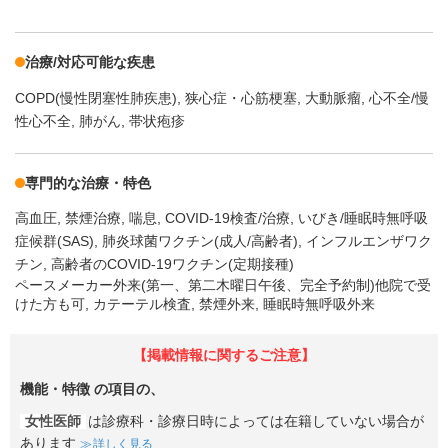
治療/対応可能な疾患
COPD(慢性閉塞性肺疾患)
狭心症・心筋梗塞
大動脈瘤
心不全/慢
性心不全
肺がん
帯状疱疹
専門的な治療・特色
高血圧
禁煙治療
喘息
COVID-19検査/治療
いびき/睡眠時無呼吸
症候群(SAS)
肺炎球菌ワクチン(成人/高齢者)
インフルエンザワク
チン
高齢者のCOVID-19ワクチン(定期接種)
ペースメーカー外来(第一、第二木曜日午後、完全予約制)他院で受
けた方も可, カテーテル検査, 禁煙外来, 睡眠時無呼吸外来
【掲載情報に関するご注意】
機能・特徴
の項目の、
女性医師
は診療科・診療日時によっては在籍していない場合が
あります
詳しく見る