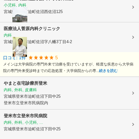
小児科, 内科
宮城県登米市
迫町佐沼西佐沼125
医療法人
菅原内科クリニック
内科
宮城県登米市
迫町佐沼字八幡3丁目4-2
5
口コミ:
1
件
メインは大学病院の専門外来で治療を受けていますが、軽度な疾患から大学病
院の専門外来受診時までの応急処置・大学病院からの専...
続きを読む
やまと在宅診療所登米
内科, 外科, 皮膚科
宮城県登米市
迫町佐沼下田中25
登米市立登米市民病院内
登米市立登米市民病院
内科, 外科, 小児科, ...
宮城県登米市
迫町佐沼下田中25