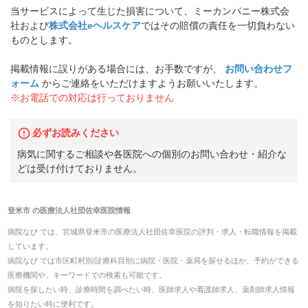
当サービスによって生じた損害について、ミーカンパニー株式会
社および
株式会社eヘルスケア
ではその賠償の責任を一切負わない
ものとします。
掲載情報に誤りがある場合には、お手数ですが、
お問い合わせフ
ォーム
からご連絡をいただけますようお願いいたします。
※お電話での対応は行っておりません
必ずお読みください
病気に関するご相談や各医院への個別のお問い合わせ・紹介な
どは受け付けておりません。
登米市
の
医療法人社団佐幸医院
情報
病院なび では、
宮城県
登米市
の
医療法人社団佐幸医院
の
評判・求人・転職
情報を掲載
しています。
病院なび では市区町村別/診療科目別に病院・医院・薬局を探せるほか、予約ができる
医療機関や、キーワードでの検索も可能です。
病院を探したい時、診療時間を調べたい時、医師求人や看護師求人、薬剤師求人情報
を知りたい時に便利です。