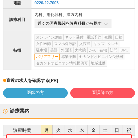
電話
0220-22-7003
内科
、
消化器科
、
漢方内科
診療科目
近くの医療機関を診療科目から探す
オンライン診療
ネット受付
電話予約
夜間
日祝
女性医師
スマホ保険証
入院可
キッズ
クレカ
特徴
駐車場
英語
外国語
大病院
がん
在宅
訪問
DPC
バリアフリー
感染予防
セカンドオピニオン受診可
セカンドオピニオン情報提供可
地域連携
直近の求人を確認する
[PR]
医師の方
看護師の方
診療案内
診療時間
月
火
水
木
金
土
日
祝