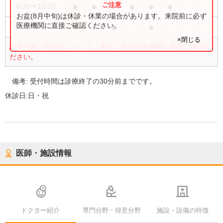
●
●
●
●
●
●
8:30
〜
12:00
お盆(8月中旬)は休診・休業の場合があります。来院前に必ず
●
●
●
●
医療機関に直接ご確認ください。
14:00
〜
17:00
×閉じる
診療時間・内容等について、事前に必ず医療機関に直接ご確認く
ださい。
備考:
受付時間は診療終了の30分前までです。
休診日:
日・祝
医師・施設情報
ドクター紹介
専門分野・得意分野
施設・設備の特徴