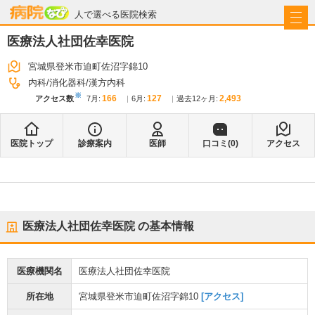
病院なび
人で選べる医院検索
医療法人社団佐幸医院
宮城県登米市迫町佐沼字錦10
内科
消化器科
漢方内科
※
166
127
2,493
アクセス数
7月
:
6月
:
過去12ヶ月:
医院トップ
診療案内
医師
口コミ(
0
)
アクセス
医療法人社団佐幸医院
の基本情報
医療機関名
医療法人社団佐幸医院
所在地
宮城県登米市迫町佐沼字錦10
[アクセス]